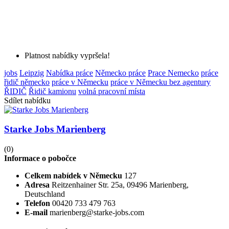
Platnost nabídky vypršela!
jobs
Leipzig
Nabídka práce
Německo práce
Prace Nemecko
práce
řidič německo
práce v Německu
práce v Německu bez agentury
ŘIDIČ
Řidič kamionu
volná pracovní místa
Sdílet nabídku
Starke Jobs Marienberg
(0)
Informace o pobočce
Celkem nabídek v Německu
127
Adresa
Reitzenhainer Str. 25a, 09496 Marienberg,
Deutschland
Telefon
00420 733 479 763
E-mail
marienberg@starke-jobs.com