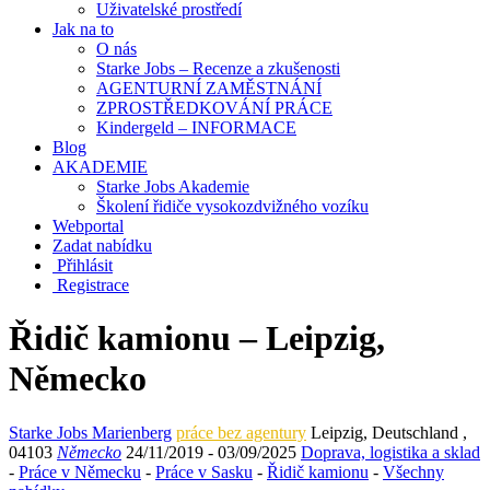
Uživatelské prostředí
Jak na to
O nás
Starke Jobs – Recenze a zkušenosti
AGENTURNÍ ZAMĚSTNÁNÍ
ZPROSTŘEDKOVÁNÍ PRÁCE
Kindergeld – INFORMACE
Blog
AKADEMIE
Starke Jobs Akademie
Školení řidiče vysokozdvižného vozíku
Webportal
Zadat nabídku
Přihlásit
Registrace
Řidič kamionu – Leipzig,
Německo
Starke Jobs Marienberg
práce bez agentury
Leipzig
,
Deutschland
,
04103
Německo
24/11/2019
- 03/09/2025
Doprava, logistika a sklad
-
Práce v Německu
-
Práce v Sasku
-
Řidič kamionu
-
Všechny