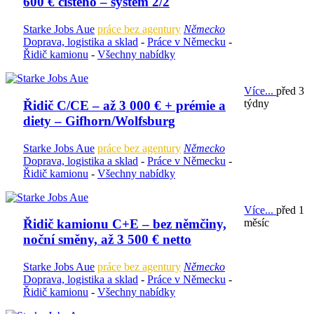
600 € čistého – systém 2/2
Starke Jobs Aue
práce bez agentury
Německo
Doprava, logistika a sklad
-
Práce v Německu
-
Řidič kamionu
-
Všechny nabídky
Více...
před 3
týdny
Řidič C/CE – až 3 000 € + prémie a
diety – Gifhorn/Wolfsburg
Starke Jobs Aue
práce bez agentury
Německo
Doprava, logistika a sklad
-
Práce v Německu
-
Řidič kamionu
-
Všechny nabídky
Více...
před 1
měsíc
Řidič kamionu C+E – bez němčiny,
noční směny, až 3 500 € netto
Starke Jobs Aue
práce bez agentury
Německo
Doprava, logistika a sklad
-
Práce v Německu
-
Řidič kamionu
-
Všechny nabídky