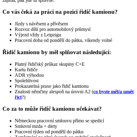
zajímá, pak jste tu správně.
Co vás čeká za práci na pozici řidič kamionu?
Jízdy s návěsem a přívěsem
Rozvoz dílů pro automobilový průmysl
Výjezd vždy z Leipzigu
Pracovní doba od pondělí do pátku, víkendy volné
Řidič kamionu by měl splňovat následující:
Platný řidičský průkaz skupiny C+E
Kartu řidiče
ADR výhodou
Spolehlivost
Prokazatelná praxe jako řidič kamionu
Znalosti němčiny alespoň na úrovni A2 (
co byste měl/a umět
říct
?)
Co za to může řidič kamionu očekávat?
Německou pracovní smlouvu přímo se spedicí
Smluvní mzda + diety
Pracovní týden od pondělí do pátku