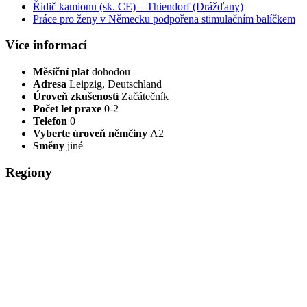
Řidič kamionu (sk. CE) – Thiendorf (Drážďany)
Práce pro ženy v Německu podpořena stimulačním balíčkem
Více informací
Měsíční plat
dohodou
Adresa
Leipzig, Deutschland
Úroveň zkušeností
Začátečník
Počet let praxe
0-2
Telefon
0
Vyberte úroveň němčiny
A2
Směny
jiné
Regiony