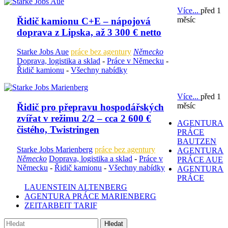
Více...
před 1
měsíc
Řidič kamionu C+E – nápojová
doprava z Lipska, až 3 300 € netto
Starke Jobs Aue
práce bez agentury
Německo
Doprava, logistika a sklad
-
Práce v Německu
-
Řidič kamionu
-
Všechny nabídky
Více...
před 1
měsíc
Řidič pro přepravu hospodářských
zvířat v režimu 2/2 – cca 2 600 €
AGENTURA
čistého, Twistringen
PRÁCE
BAUTZEN
Starke Jobs Marienberg
práce bez agentury
AGENTURA
Německo
Doprava, logistika a sklad
-
Práce v
PRÁCE AUE
Německu
-
Řidič kamionu
-
Všechny nabídky
AGENTURA
PRÁCE
LAUENSTEIN ALTENBERG
AGENTURA PRÁCE MARIENBERG
ZEITARBEIT TARIF