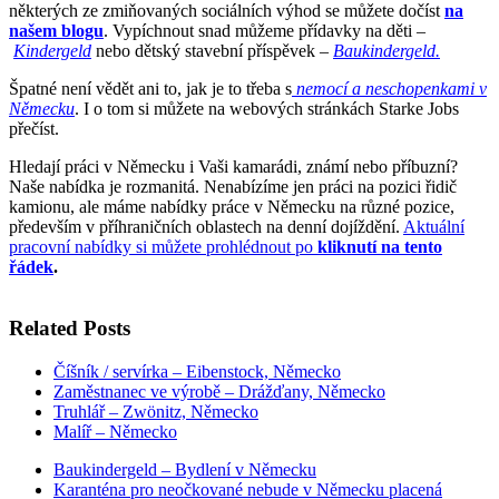
některých ze zmiňovaných sociálních výhod se můžete dočíst
na
našem blogu
. Vypíchnout snad můžeme přídavky na děti –
Kindergeld
nebo dětský stavební příspěvek –
Baukindergeld
.
Špatné není vědět ani to, jak je to třeba s
nemocí a neschopenkami v
Německu
. I o tom si můžete na webových stránkách Starke Jobs
přečíst.
Hledají práci v Německu i Vaši kamarádi, známí nebo příbuzní?
Naše nabídka je rozmanitá. Nenabízíme jen práci na pozici řidič
kamionu, ale máme nabídky práce v Německu na různé pozice,
především v příhraničních oblastech na denní dojíždění.
Aktuální
pracovní nabídky si můžete prohlédnout po
kliknutí na tento
řádek
.
Related Posts
Číšník / servírka – Eibenstock, Německo
Zaměstnanec ve výrobě – Drážďany, Německo
Truhlář – Zwönitz, Německo
Malíř – Německo
Baukindergeld – Bydlení v Německu
Karanténa pro neočkované nebude v Německu placená