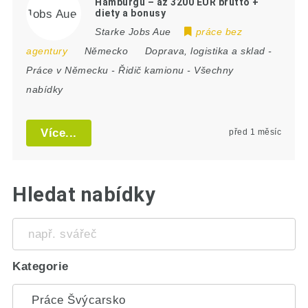
Hamburgu – až 3200 EUR brutto +
diety a bonusy
Starke Jobs Aue
práce bez
agentury
Německo
Doprava, logistika a sklad
-
Práce v Německu
-
Řidič kamionu
-
Všechny
nabídky
Více...
před 1 měsíc
Hledat nabídky
např.
svářeč
Kategorie