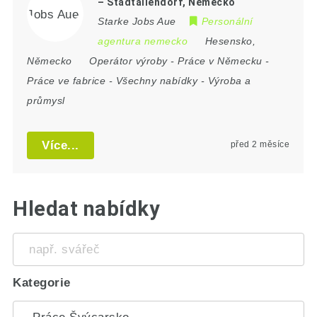
– Stadtallendorf, Německo
Starke Jobs Aue
Personální
agentura nemecko
Hesensko
,
Německo
Operátor výroby
-
Práce v Německu
-
Práce ve fabrice
-
Všechny nabídky
-
Výroba a
průmysl
Více...
před 2 měsíce
Hledat nabídky
např.
svářeč
Kategorie