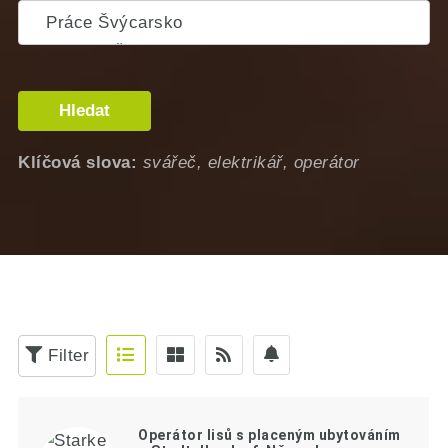
Hledat
Klíčová slova:
svářeč, elektrikář, operátor
Filter
Operátor lisů s placeným ubytováním