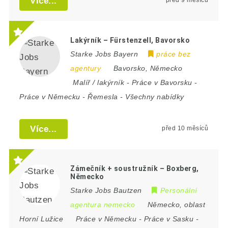
Více...
Lakýrník – Fürstenzell, Bavorsko
Starke Jobs Bayern
práce bez
agentury
Bavorsko
,
Německo
Malíř / lakýrník
-
Práce v Bavorsku
-
Práce v Německu
-
Řemesla
-
Všechny nabídky
Více...
před 10 měsíců
Zámečník + soustružník – Boxberg,
Německo
Starke Jobs Bautzen
Personální
agentura nemecko
Německo
,
oblast
Horní Lužice
Práce v Německu
-
Práce v Sasku
-