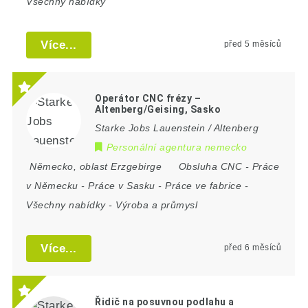
Všechny nabídky
Více...
před 5 měsíců
Operátor CNC frézy –
Altenberg/Geising, Sasko
Starke Jobs Lauenstein / Altenberg
Personální agentura nemecko
Německo
,
oblast Erzgebirge
Obsluha CNC
-
Práce
v Německu
-
Práce v Sasku
-
Práce ve fabrice
-
Všechny nabídky
-
Výroba a průmysl
Více...
před 6 měsíců
Řidič na posuvnou podlahu a