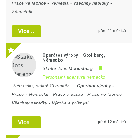
Práce ve fabrice
-
Řemesla
-
Všechny nabídky
-
Zámečník
Více...
před 11 měsíců
Operátor výroby – Stollberg,
Německo
Starke Jobs Marienberg
Personální agentura nemecko
Německo
,
oblast Chemnitz
Operátor výroby
-
Práce v Německu
-
Práce v Sasku
-
Práce ve fabrice
-
Všechny nabídky
-
Výroba a průmysl
Více...
před 12 měsíců