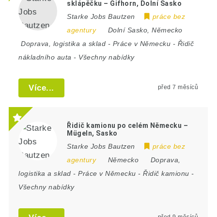
sklápěčku – Gifhorn, Dolní Sasko
Starke Jobs Bautzen
práce bez
agentury
Dolní Sasko
,
Německo
Doprava, logistika a sklad
-
Práce v Německu
-
Řidič
nákladního auta
-
Všechny nabídky
Více...
před 7 měsíců
Řidič kamionu po celém Německu –
Mügeln, Sasko
Starke Jobs Bautzen
práce bez
agentury
Německo
Doprava,
logistika a sklad
-
Práce v Německu
-
Řidič kamionu
-
Všechny nabídky
před 9 měsíců