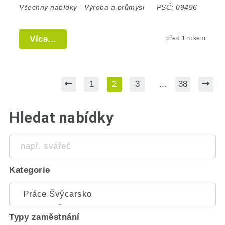
Všechny nabídky
-
Výroba a průmysl
PSČ:
09496
Více...
před 1 rokem
1
2
3
…
38
Hledat nabídky
např.
svářeč
Kategorie
Typy zaměstnání