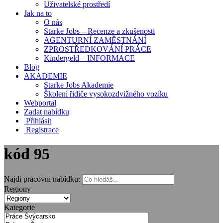
Uživatelské prostředí
Jak na to
O nás
Starke Jobs – Recenze a zkušenosti
AGENTURNÍ ZAMĚSTNÁNÍ
ZPROSTŘEDKOVÁNÍ PRÁCE
Kindergeld – INFORMACE
Blog
AKADEMIE
Starke Jobs Akademie
Školení řidiče vysokozdvižného vozíku
Webportal
Zadat nabídku
Přihlásit
Registrace
kód 95
Najdi pracovní nabídku:
Regiony
Kategorie