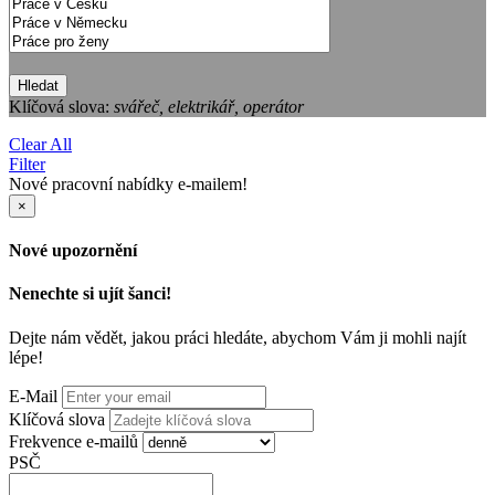
Hledat
Klíčová slova:
svářeč, elektrikář, operátor
Clear All
Filter
Nové pracovní nabídky e-mailem!
×
Nové upozornění
Nenechte si ujít šanci!
Dejte nám vědět, jakou práci hledáte, abychom Vám ji mohli najít
lépe!
E-Mail
Klíčová slova
Frekvence e-mailů
PSČ