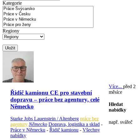
Kategorie
Regiony
Uložit
Více...
před 2
měsíce
Řidič kamionu CE pro stavební
dopravu – práce bez agentury, celé
Hledat
Německo
nabídky
Starke Jobs Lauenstein / Altenberg
práce bez
např. svářeč
agentury
Německo
Doprava, logistika a sklad
-
Práce v Německu
-
Řidič kamionu
-
Všechny
nabídky