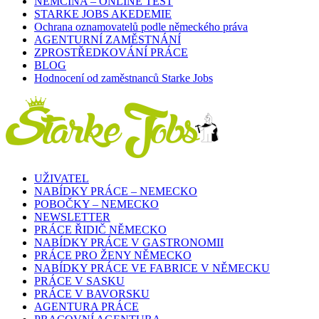
NĚMČINA – ONLINE TEST
STARKE JOBS AKEDEMIE
Ochrana oznamovatelů podle německého práva
AGENTURNÍ ZAMĚSTNÁNÍ
ZPROSTŘEDKOVÁNÍ PRÁCE
BLOG
Hodnocení od zaměstnanců Starke Jobs
UŽIVATEL
NABÍDKY PRÁCE – NEMECKO
POBOČKY – NEMECKO
NEWSLETTER
PRÁCE ŘIDIČ NĚMECKO
NABÍDKY PRÁCE V GASTRONOMII
PRÁCE PRO ŽENY NĚMECKO
NABÍDKY PRÁCE VE FABRICE V NĚMECKU
PRÁCE V SASKU
PRÁCE V BAVORSKU
AGENTURA PRÁCE