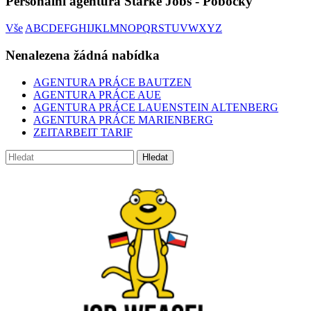
Personální agentura Starke Jobs - Pobočky
Vše
A
B
C
D
E
F
G
H
I
J
K
L
M
N
O
P
Q
R
S
T
U
V
W
X
Y
Z
Nenalezena žádná nabídka
AGENTURA PRÁCE BAUTZEN
AGENTURA PRÁCE AUE
AGENTURA PRÁCE LAUENSTEIN ALTENBERG
AGENTURA PRÁCE MARIENBERG
ZEITARBEIT TARIF