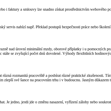
ebo i faktury a smlouvy lze snadno získat prostřednictvím webového po
ký servis nabízí např. Překlad postupů bezpečnosti práce nebo škole
azně nad úrovní minimální mzdy, oborové příplatky i u pomocných prací
stále se zvyšující počet dnů dovolené. Výhody flexibilních hodinových
 různá rozmanitá pracoviště a posbírat různé praktické zkušenosti. Tím
tím zlepší své šance na pracovním trhu i v budoucnu. Jasným důkazem 
at. Je jedno, jestli jde o změnu nasazení, vyřízení zálohy nebo souk