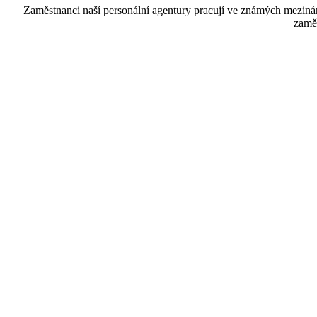
Zaměstnanci naší personální agentury pracují ve známých mezináro
zaměs