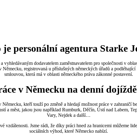
 je personální agentura Starke J
 a vyhledávaným dodavatelem zaměstnavatelem pro společnosti v oblast
ící v Německu, registrovaná u příslušných německých úřadů a podléhajíc
smlouvou, která má v oblasti německého práva zákonné postavení.
ráce v Německu na denní dojíždě
 Německu, kteří touží po změně a hledají možnost práce v zahraničí bez
lastí a měst, jakou jsou například Rumburk, Děčín, Ústí nad Labem, Te
Vary, Nejdek a další…
ové vzdálenosti. Jsme rádi, že díky práci hned za hranicemi můžeme l
sociálních výhod, které Německo nabízí.