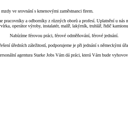
né mzdy ve srovnání s kmenovými zaměstnanci firem.
pracovníky a odborníky z různých oborů a profesí. Uplatnění u nás najd
rvírka, operátor výroby, instalatér, malíř, lakýrník, truhlář, řidič kam
Nabízíme férovou práci, férové odměňování, férové jednání.
ní úředních záležitostí, podporujeme je při jednání s německými úřad
ersonální agentura Starke Jobs Vám dá práci, která Vám bude vyhovov