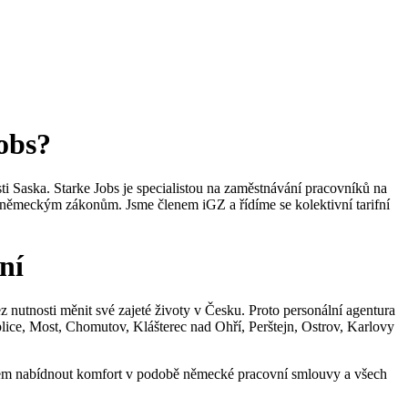
obs?
i Saska. Starke Jobs je specialistou na zaměstnávání pracovníků na
í německým zákonům. Jsme členem iGZ a řídíme se kolektivní tarifní
ní
 nutnosti měnit své zajeté životy v Česku. Proto personální agentura
plice, Most, Chomutov, Klášterec nad Ohří, Perštejn, Ostrov, Karlovy
idem nabídnout komfort v podobě německé pracovní smlouvy a všech