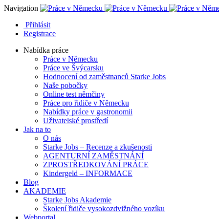
Navigation
Přihlásit
Registrace
Nabídka práce
Práce v Německu
Práce ve Švýcarsku
Hodnocení od zaměstnanců Starke Jobs
Naše pobočky
Online test němčiny
Práce pro řidiče v Německu
Nabídky práce v gastronomii
Uživatelské prostředí
Jak na to
O nás
Starke Jobs – Recenze a zkušenosti
AGENTURNÍ ZAMĚSTNÁNÍ
ZPROSTŘEDKOVÁNÍ PRÁCE
Kindergeld – INFORMACE
Blog
AKADEMIE
Starke Jobs Akademie
Školení řidiče vysokozdvižného vozíku
Webportal