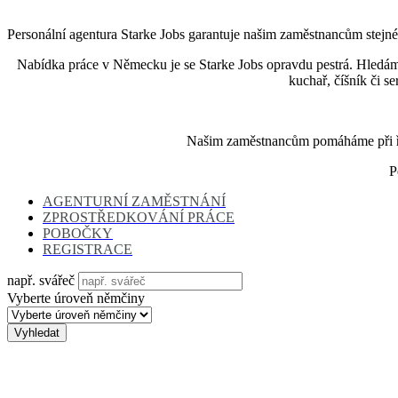
Personální agentura Starke Jobs garantuje našim zaměstnancům stej
Nabídka práce v Německu je se Starke Jobs opravdu pestrá. Hledáme 
kuchař, číšník či se
Našim zaměstnancům pomáháme při řeše
P
AGENTURNÍ ZAMĚSTNÁNÍ
ZPROSTŘEDKOVÁNÍ PRÁCE
POBOČKY
REGISTRACE
např. svářeč
Vyberte úroveň němčiny
Vyhledat