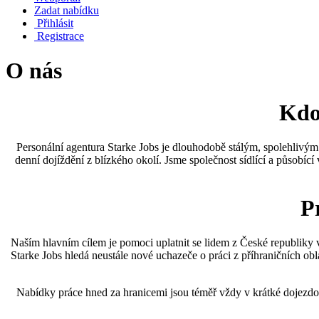
Zadat nabídku
Přihlásit
Registrace
O nás
Kdo
Personální agentura Starke Jobs je dlouhodobě stálým, spolehlivým
denní dojíždění z blízkého okolí. Jsme společnost sídlící a působ
P
Naším hlavním cílem je pomoci uplatnit se lidem z České republiky v
Starke Jobs hledá neustále nové uchazeče o práci z příhraničních ob
Nabídky práce hned za hranicemi jsou téměř vždy v krátké dojezd