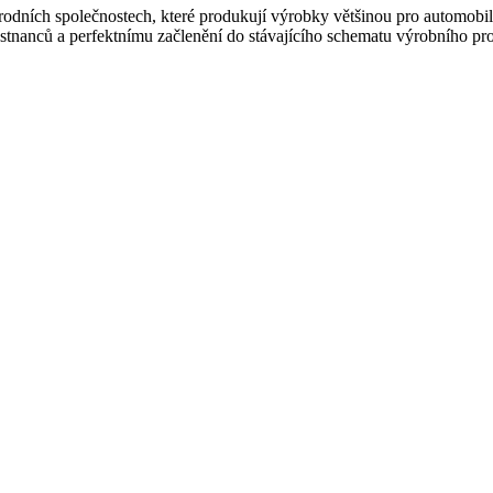
dních společnostech, které produkují výrobky většinou pro automobilov
tnanců a perfektnímu začlenění do stávajícího schematu výrobního pr