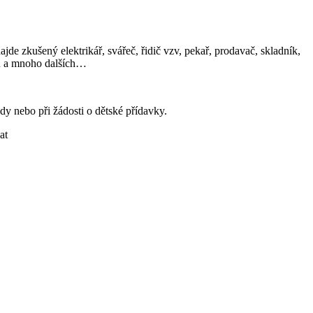
e zkušený elektrikář, svářeč, řidič vzv, pekař, prodavač, skladník,
ionu a mnoho dalších…
y nebo při žádosti o dětské přídavky.
at