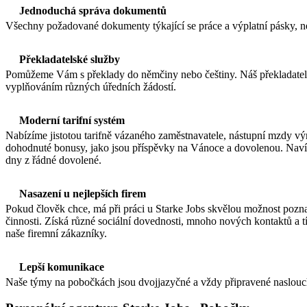
Jednoduchá správa dokumentů
Všechny požadované dokumenty týkající se práce a výplatní pásky, n
Překladatelské služby
Pomůžeme Vám s překlady do němčiny nebo češtiny. Náš překladatels
vyplňováním různých úředních žádostí.
Moderní tarifní systém
Nabízíme jistotou tarifně vázaného zaměstnavatele, nástupní mzdy výr
dohodnuté bonusy, jako jsou příspěvky na Vánoce a dovolenou. Navíc 
dny z řádné dovolené.
Nasazení u nejlepších firem
Pokud člověk chce, má při práci u Starke Jobs skvělou možnost poznat
činnosti. Získá různé sociální dovednosti, mnoho nových kontaktů a 
naše firemní zákazníky.
Lepší komunikace
Naše týmy na pobočkách jsou dvojjazyčné a vždy připravené naslouch