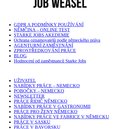
GDPR A PODMÍNKY POUŽÍVÁNÍ
NĚMČINA – ONLINE TEST
STARKE JOBS AKEDEMIE
Ochrana oznamovatelů podle německého práva
AGENTURNÍ ZAMĚSTNÁNÍ
ZPROSTŘEDKOVÁNÍ PRÁCE
BLOG
Hodnocení od zaměstnanců Starke Jobs
UŽIVATEL
NABÍDKY PRÁCE – NEMECKO
POBOČKY – NEMECKO
NEWSLETTER
PRÁCE ŘIDIČ NĚMECKO
NABÍDKY PRÁCE V GASTRONOMII
PRÁCE PRO ŽENY NĚMECKO
NABÍDKY PRÁCE VE FABRICE V NĚMECKU
PRÁCE V SASKU
PRÁCE V BAVORSKU