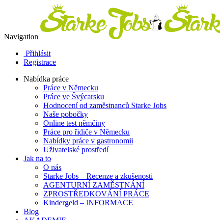
Navigation
Přihlásit
Registrace
Nabídka práce
Práce v Německu
Práce ve Švýcarsku
Hodnocení od zaměstnanců Starke Jobs
Naše pobočky
Online test němčiny
Práce pro řidiče v Německu
Nabídky práce v gastronomii
Uživatelské prostředí
Jak na to
O nás
Starke Jobs – Recenze a zkušenosti
AGENTURNÍ ZAMĚSTNÁNÍ
ZPROSTŘEDKOVÁNÍ PRÁCE
Kindergeld – INFORMACE
Blog