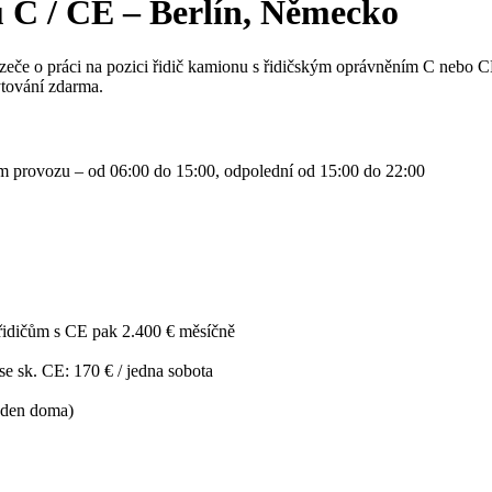
u C / CE – Berlín, Německo
zeče o práci na pozici řidič kamionu s řidičským oprávněním C nebo 
tování zdarma.
 provozu – od 06:00 do 15:00, odpolední od 15:00 do 22:00
 řidičům s CE pak 2.400 € měsíčně
 se sk. CE: 170 € / jedna sobota
týden doma)