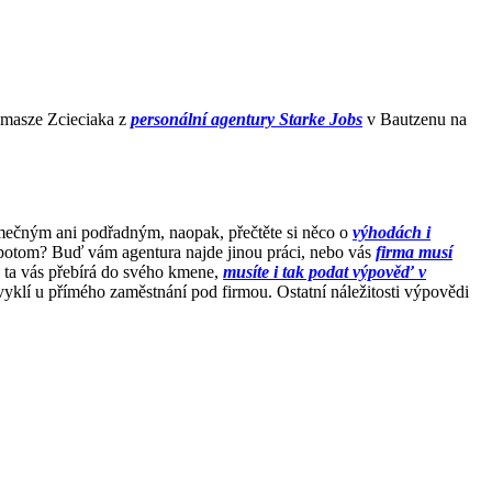
omasze Zcieciaka z
personální agentury Starke Jobs
v Bautzenu na
imečným ani podřadným, naopak, přečtěte si něco o
výhodách i
 potom? Buď vám agentura najde jinou práci, nebo vás
firma musí
a ta vás přebírá do svého kmene,
musíte i tak podat výpověď v
 zvyklí u přímého zaměstnání pod firmou. Ostatní náležitosti výpovědi