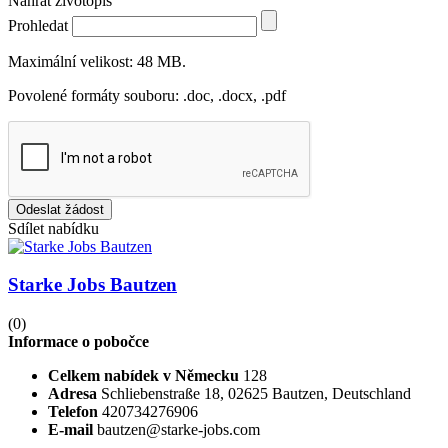
Nahrát životopis
Prohledat
Maximální velikost: 48 MB.
Povolené formáty souboru: .doc, .docx, .pdf
Odeslat žádost
Sdílet nabídku
Starke Jobs Bautzen
(0)
Informace o pobočce
Celkem nabídek v Německu
128
Adresa
Schliebenstraße 18, 02625 Bautzen, Deutschland
Telefon
420734276906
E-mail
bautzen@starke-jobs.com