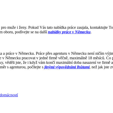
pro muže i ženy. Pokud Vás tato nabídka práce zaujala, kontaktujte T
ém oboru, podívejte se na další
nabídky práce v Německu
.
ota a práce v Německu. Práce přes agenturu v Německu není ničím výj
jde v Německu pracovat v jedné firmě věčně, maximálně 18 měsíců. Co
y, věděli jste, že i když vám končí maximální doba nasazení ve firmě 
měr s agenturou, počítejte s
jinými výpovědními lhůtami
, než jak jste
 domácností