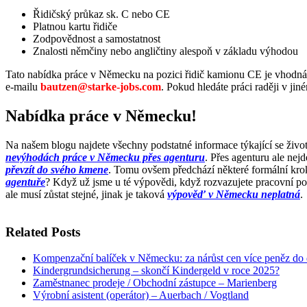
Řidičský průkaz sk. C nebo CE
Platnou kartu řidiče
Zodpovědnost a samostatnost
Znalosti němčiny nebo angličtiny alespoň v základu výhodou
Tato nabídka práce v Německu na pozici řidič kamionu CE je vhodná 
e-mailu
bautzen@starke-jobs.com
. Pokud hledáte práci raději v jin
Nabídka práce v Německu!
Na našem blogu najdete všechny podstatné informace týkající se živ
nevýhodách práce v Německu přes agenturu
. Přes agenturu ale ne
převzít do svého kmene
. Tomu ovšem předchází některé formální krok
agentuře
? Když už jsme u té výpovědi, když rozvazujete pracovní po
ale musí zůstat stejné, jinak je taková
výpověď v Německu neplatná
.
Related Posts
Kompenzační balíček v Německu: za nárůst cen více peněz do
Kindergrundsicherung – skončí Kindergeld v roce 2025?
Zaměstnanec prodeje / Obchodní zástupce – Marienberg
Výrobní asistent (operátor) – Auerbach / Vogtland