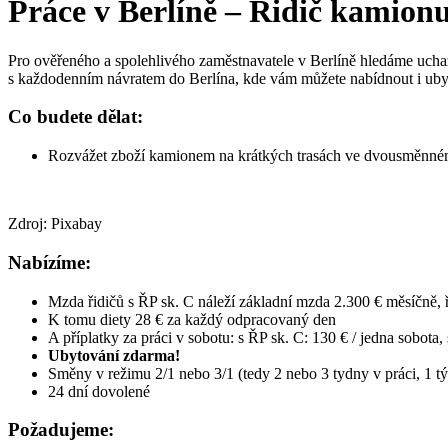
Práce v Berlíně – Řidič kamion
Pro ověřeného a spolehlivého zaměstnavatele v Berlíně hledáme ucha
s každodenním návratem do Berlína, kde vám můžete nabídnout i uby
Co budete dělat:
Rozvážet zboží kamionem na krátkých trasách ve dvousměnném
Zdroj: Pixabay
Nabízíme:
Mzda řidičů s ŘP sk. C náleží základní mzda 2.300 € měsíčně,
K tomu diety 28 € za každý odpracovaný den
A příplatky za práci v sobotu: s ŘP sk. C: 130 € / jedna sobota,
Ubytování zdarma!
Směny v režimu 2/1 nebo 3/1 (tedy 2 nebo 3 tydny v práci, 1 
24 dní dovolené
Požadujeme: