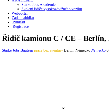
AKADEMIE
Starke Jobs Akademie
Školení řidiče vysokozdvižného vozíku
Webportal
Zadat nabídku
Přihlásit
Registrace
Řidič kamionu C / CE – Berlín
Starke Jobs Bautzen
práce bez agentury
Berlín
,
Německo
Německo
0