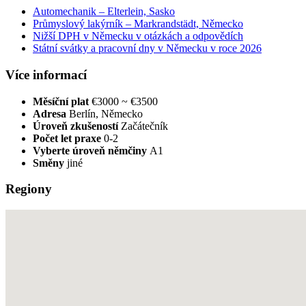
Automechanik – Elterlein, Sasko
Průmyslový lakýrník – Markrandstädt, Německo
Nižší DPH v Německu v otázkách a odpovědích
Státní svátky a pracovní dny v Německu v roce 2026
Více informací
Měsíční plat
€3000 ~ €3500
Adresa
Berlín, Německo
Úroveň zkušeností
Začátečník
Počet let praxe
0-2
Vyberte úroveň němčiny
A1
Směny
jiné
Regiony