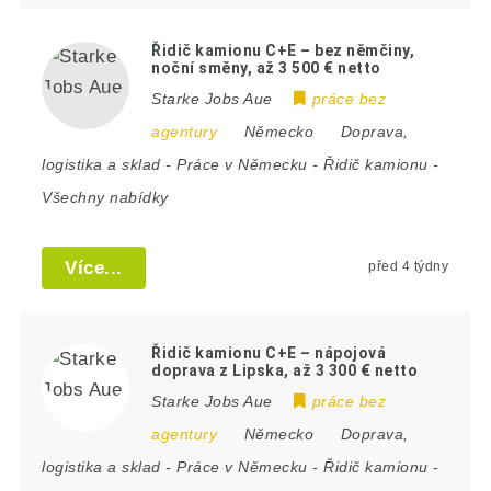
Řidič kamionu C+E – bez němčiny,
noční směny, až 3 500 € netto
Starke Jobs Aue
práce bez
agentury
Německo
Doprava,
logistika a sklad
-
Práce v Německu
-
Řidič kamionu
-
Všechny nabídky
Více...
před 4 týdny
Řidič kamionu C+E – nápojová
doprava z Lipska, až 3 300 € netto
Starke Jobs Aue
práce bez
agentury
Německo
Doprava,
logistika a sklad
-
Práce v Německu
-
Řidič kamionu
-