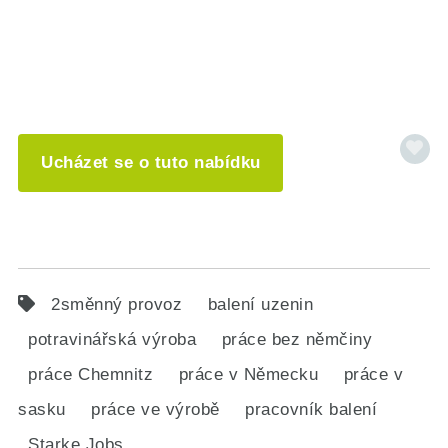
Ucházet se o tuto nabídku
2směnný provoz
balení uzenin
potravinářská výroba
práce bez němčiny
práce Chemnitz
práce v Německu
práce v
sasku
práce ve výrobě
pracovník balení
Starke Jobs