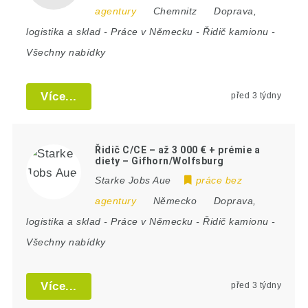
agentury
Chemnitz
Doprava,
logistika a sklad
-
Práce v Německu
-
Řidič kamionu
-
Všechny nabídky
Více...
před 3 týdny
Řidič C/CE – až 3 000 € + prémie a
diety – Gifhorn/Wolfsburg
Starke Jobs Aue
práce bez
agentury
Německo
Doprava,
logistika a sklad
-
Práce v Německu
-
Řidič kamionu
-
Všechny nabídky
Více...
před 3 týdny