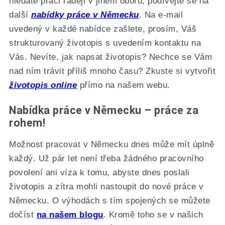
hledáte práci raději v jiném oboru, podívejte se na
další
nabídky práce v Německu
. Na e-mail
uvedený v každé nabídce zašlete, prosím, Váš
strukturovaný životopis s uvedením kontaktu na
Vás. Nevíte, jak napsat životopis? Nechce se Vám
nad ním trávit příliš mnoho času? Zkuste si vytvořit
životopis online
přímo na našem webu.
Nabídka práce v Německu – práce za
rohem!
Možnost pracovat v Německu dnes může mít úplně
každý. Už pár let není třeba žádného pracovního
povolení ani víza k tomu, abyste dnes poslali
životopis a zítra mohli nastoupit do nové práce v
Německu. O výhodách s tím spojených se můžete
dočíst
na našem blogu
. Kromě toho se v našich