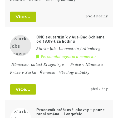
Více...
před 4 hodiny
CNC soustružník v Aue-Bad Schlema
od 18,09 € za hodinu
Starke Jobs Lauenstein / Altenberg
Personální agentura nemecko
Německo
,
oblast Erzgebirge
Práce v Německu
-
Práce v Sasku
-
Řemesla
-
Všechny nabídky
Více...
před 2 dny
Pracovník práškové lakovny – pouze
ranní směna – Lengefeld