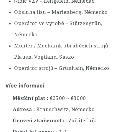
Řidič VZV – Lengefeld, Německo
Obsluha lisu – Marienberg, Německo
Operátor ve výrobě – Stützengrün,
Německo
Montér / Mechanik obráběcích strojů-
Plauen, Vogtland, Sasko
Operátor strojů – Grünhain, Německo
Více informací
Měsíční plat
€2500 ~ €3000
Adresa
Krauschwitz, Německo
Úroveň zkušeností
Začátečník
Počet let praxe
0-2