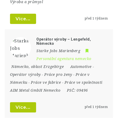
Výroba a průmysl
Více...
před 1 týdnem
Operátor výroby – Lengefeld,
Německo
Starke Jobs Marienberg
Personální agentura nemecko
Německo
,
oblast Erzgebirge
Automotive
-
Operátor výroby
-
Práce pro ženy
-
Práce v
Německu
-
Práce ve fabrice
-
Práce ve společnosti
AIM Metal GmbH Nemecko
PSČ:
09496
Více...
před 1 týdnem