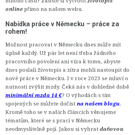
mnoho času? Zkuste si vytvořit
životopis
online
přímo na našem webu.
Nabídka práce v Německu – práce za
rohem!
Možnost pracovat v Německu dnes může mít
úplně každý. Už pár let není třeba žádného
pracovního povolení ani víza k tomu, abyste
dnes poslali životopis a zítra mohli nastoupit do
nové práce v Německu. I v roce 2023 se mluví o
nutnosti zvýšit mzdy. Čeká nás v dohledné době
minimální mzda 14 €
? O výhodách s tím
spojených se můžete dočíst
na našem blogu
.
Kromě toho se v našich článcích věnujeme
tématům, které se s prací v Německu
neodmyslitelně pojí. Jakou si vybrat
daňovou