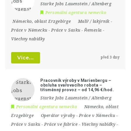
Starke Jobs Lauenstein / Altenberg
Personální agentura nemecko
Německo
,
oblast Erzgebirge
Malíř / lakýrník
-
Práce v Německu
-
Práce v Sasku
-
Řemesla
-
Všechny nabídky
Více...
před 3 dny
Pracovník výroby v Marienbergu –
obsluha svařovacího robota –
třísměnný provoz – od 14,96 €/hod.
Starke Jobs Lauenstein / Altenberg
Personální agentura nemecko
Německo
,
oblast
Erzgebirge
Operátor výroby
-
Práce v Německu
-
Práce v Sasku
-
Práce ve fabrice
-
Všechny nabídky
-