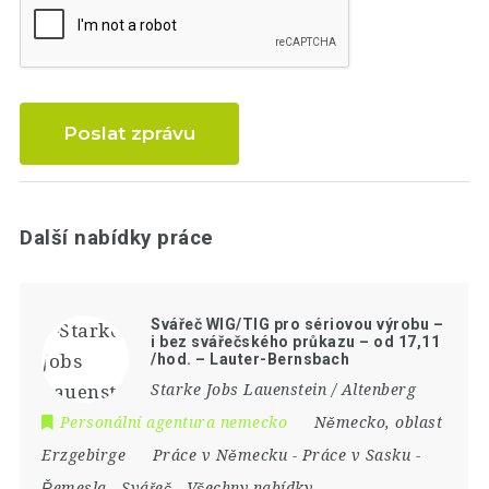
Poslat zprávu
Další nabídky práce
Svářeč WIG/TIG pro sériovou výrobu –
i bez svářečského průkazu – od 17,11
/hod. – Lauter-Bernsbach
Starke Jobs Lauenstein / Altenberg
Personální agentura nemecko
Německo
,
oblast
Erzgebirge
Práce v Německu
-
Práce v Sasku
-
Řemesla
-
Svářeč
-
Všechny nabídky