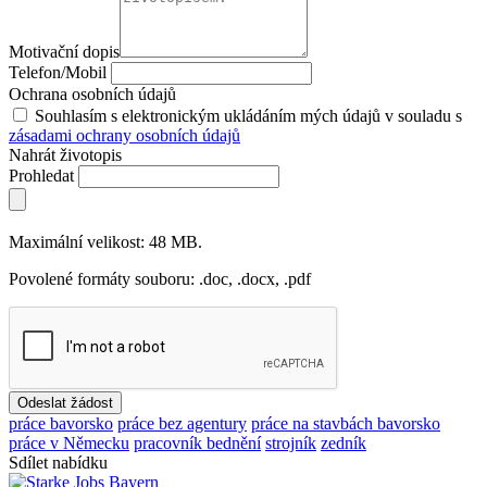
Motivační dopis
Telefon/Mobil
Ochrana osobních údajů
Souhlasím s elektronickým ukládáním mých údajů v souladu s
zásadami ochrany osobních údajů
Nahrát životopis
Prohledat
Maximální velikost: 48 MB.
Povolené formáty souboru: .doc, .docx, .pdf
Odeslat žádost
práce bavorsko
práce bez agentury
práce na stavbách bavorsko
práce v Německu
pracovník bednění
strojník
zedník
Sdílet nabídku