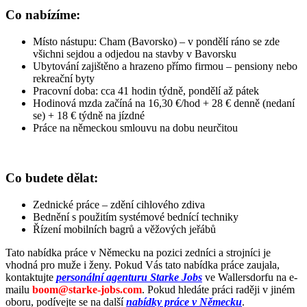
Co nabízíme:
Místo nástupu: Cham (Bavorsko) – v pondělí ráno se zde
všichni sejdou a odjedou na stavby v Bavorsku
Ubytování zajištěno a hrazeno přímo firmou – pensiony nebo
rekreační byty
Pracovní doba: cca 41 hodin týdně, pondělí až pátek
Hodinová mzda začíná na 16,30 €/hod + 28 € denně (nedaní
se) + 18 € týdně na jízdné
Práce na německou smlouvu na dobu neurčitou
Co budete dělat:
Zednické práce – zdění cihlového zdiva
Bednění s použitím systémové bednící techniky
Řízení mobilních bagrů a věžových jeřábů
Tato nabídka práce v Německu na pozici zedníci a strojníci je
vhodná pro muže i ženy. Pokud Vás tato nabídka práce zaujala,
kontaktujte
personální agenturu Starke Jobs
ve Wallersdorfu na e-
mailu
boom@starke-jobs.com
. Pokud hledáte práci raději v jiném
oboru, podívejte se na další
nabídky práce v Německu
.