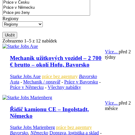
Regiony
Uložit
Zobrazeno 1–5 z 12 nabídek
Více...
před 2
týdny
Mechanik užitkových vozidel – 2 700
€ brutto – okolí Hofu, Bavorsko
Starke Jobs Aue
práce bez agentury
Bavorsko
Auta
-
Mechanik / opravář
-
Práce v Bavorsku
-
Práce v Německu
-
Všechny nabídky
Více...
před 2
měsíce
Řidič kamionu CE – Ingolstadt,
Německo
Starke Jobs Marienberg
práce bez agentury
Bavorsko
,
Německo
Doprava, logistika a sklad
-