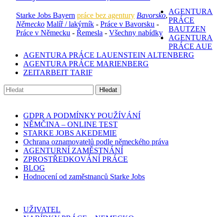
AGENTURA
Starke Jobs Bayern
práce bez agentury
Bavorsko
,
PRÁCE
Německo
Malíř / lakýrník
-
Práce v Bavorsku
-
BAUTZEN
Práce v Německu
-
Řemesla
-
Všechny nabídky
AGENTURA
PRÁCE AUE
AGENTURA PRÁCE LAUENSTEIN ALTENBERG
AGENTURA PRÁCE MARIENBERG
ZEITARBEIT TARIF
GDPR A PODMÍNKY POUŽÍVÁNÍ
NĚMČINA – ONLINE TEST
STARKE JOBS AKEDEMIE
Ochrana oznamovatelů podle německého práva
AGENTURNÍ ZAMĚSTNÁNÍ
ZPROSTŘEDKOVÁNÍ PRÁCE
BLOG
Hodnocení od zaměstnanců Starke Jobs