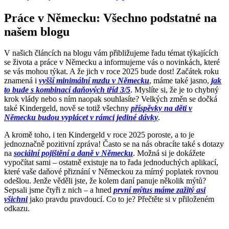
Práce v Německu: Všechno podstatné na
našem blogu
V našich článcích na blogu vám přibližujeme řadu témat týkajících
se života a práce v Německu a informujeme vás o novinkách, které
se vás mohou týkat. A že jich v roce 2025 bude dost! Začátek roku
znamená i
vyšší minimální mzdu v Německu
, máme také jasno,
jak
to bude s kombinací daňových tříd 3/5
. Myslíte si, že je to chybný
krok vlády nebo s ním naopak souhlasíte? Velkých změn se dočká
také Kindergeld, nově se totiž všechny
příspěvky na děti v
Německu budou vyplácet v rámci jediné dávky
.
A kromě toho, i ten Kindergeld v roce 2025 poroste, a to je
jednoznačně pozitivní zpráva! Často se na nás obracíte také s dotazy
na
sociální pojištění a daně v Německu
. Možná si je dokážete
vypočítat sami – ostatně existuje na to řada jednoduchých aplikací,
které vaše daňové přiznání v Německou za mírný poplatek rovnou
odešlou. Jenže věděli jste, že kolem daní panuje několik mýtů?
Sepsali jsme čtyři z nich – a hned
první mýtus máme zažitý asi
všichni
jako pravdu pravdoucí. Co to je? Přečtěte si v přiloženém
odkazu.