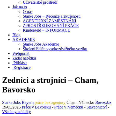
Uživatelské prostředí
Jak na to
O nás
Starke Jobs – Recenze a zkušenosti
AGENTURNÍ ZAMĚSTNÁNÍ
ZPROSTŘEDKOVÁNÍ PRÁCE
Kindergeld – INFORMACE
Blog
AKADEMIE
Starke Jobs Akademie
Školení řidiče vysokozdvižného vozíku
Webportal
Zadat nabídku
Přihlásit
Registrace
Zedníci a strojníci – Cham,
Bavorsko
Starke Jobs Bayern
práce bez agentury
Cham
,
Německo
Bavorsko
19/05/2025
Práce v Bavorsku
-
Práce v Německu
-
Stavebnictví
-
Všechny nabídky