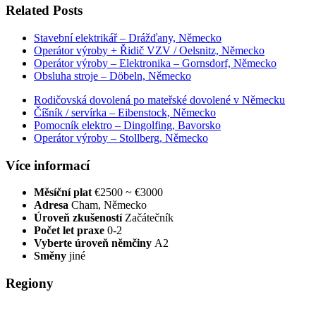
Related Posts
Stavební elektrikář – Drážďany, Německo
Operátor výroby + Řidič VZV / Oelsnitz, Německo
Operátor výroby – Elektronika – Gornsdorf, Německo
Obsluha stroje – Döbeln, Německo
Rodičovská dovolená po mateřské dovolené v Německu
Číšník / servírka – Eibenstock, Německo
Pomocník elektro – Dingolfing, Bavorsko
Operátor výroby – Stollberg, Německo
Více informací
Měsíční plat
€2500 ~ €3000
Adresa
Cham, Německo
Úroveň zkušeností
Začátečník
Počet let praxe
0-2
Vyberte úroveň němčiny
A2
Směny
jiné
Regiony