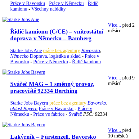
Práce v Bavorsku
-
Práce v Německu
-
Řidič
kamionu
-
Všechny nabídky
Více...
před 2
měsíce
Řidič kamionu (C/CE) – vnitrostátní
doprava v Německu – Bamberg
Starke Jobs Aue
práce bez agentury
Bavorsko
,
Německo
Doprava, logistika a sklad
-
Práce v
Bavorsku
-
Práce v Německu
-
Řidič kamionu
Více...
před 9
měsíců
Svářeč MAG – 1 směnný provoz,
pracoviště 92334 Berching
Starke Jobs Bayern
práce bez agentury
Bavorsko
,
oblast Bayern
Práce v Bavorsku
-
Práce v
Německu
-
Práce ve fabrice
-
Svářeč
PSČ:
92334
Více...
před
10 měsíců
Lakýrník – Fürstenzell, Bavorsko