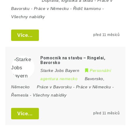
Doprava, logistika a sklad
-
Práce v
Bavorsku
-
Práce v Německu
-
Řidič kamionu
-
Všechny nabídky
Více...
před 11 měsíců
Pomocník na stavbu – Ringelai,
Bavorsko
Starke Jobs Bayern
Personální
agentura nemecko
Bavorsko
,
Německo
Práce v Bavorsku
-
Práce v Německu
-
Řemesla
-
Všechny nabídky
Více...
před 11 měsíců