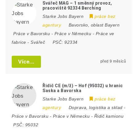
Svářeč MAG – 1 směnný provoz,
pracoviště 92334 Berching
Starke Jobs Bayern
práce bez
agentury
Bavorsko
,
oblast Bayern
Práce v Bavorsku
-
Práce v Německu
-
Práce ve
fabrice
-
Svářeč
PSČ:
92334
Více...
před 9 měsíců
Řidič CE (m/ž) – Hof (95032) u hranic
Saska a Bavorska
Starke Jobs Bayern
práce bez
agentury
Doprava, logistika a sklad
-
Práce v Bavorsku
-
Práce v Německu
-
Řidič kamionu
PSČ:
95032