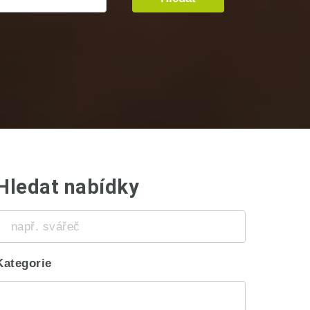
Hledat nabídky
např.
svářeč
Kategorie