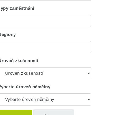
Typy zaměstnání
Regiony
Úroveň zkušeností
Vyberte úroveň němčiny