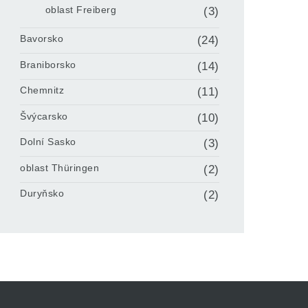
oblast Freiberg
(3)
Bavorsko
(24)
Braniborsko
(14)
Chemnitz
(11)
Švýcarsko
(10)
Dolní Sasko
(3)
oblast Thüringen
(2)
Duryňsko
(2)