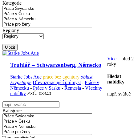
Kategorie
Regiony
Uložit
Více...
před 2
roky
Truhlář – Schwarzenberg, Německo
Hledat
Starke Jobs Aue
práce bez agentury
oblast
nabídky
Erzgebirge
Dřevozpracující průmysl
-
Práce v
Německu
-
Práce v Sasku
-
Řemesla
-
Všechny
nabídky
PSČ:
08340
např. svářeč
Kategorie
Typy zaměstnání