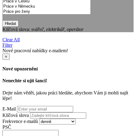
Hledat
Klíčová slova:
svářeč, elektrikář, operátor
Clear All
Filter
Nové pracovní nabídky e-mailem!
×
Nové upozornění
Nenechte si ujít šanci!
Dejte nám vědět, jakou práci hledáte, abychom Vám ji mohli najít
lépe!
E-Mail
Klíčová slova
Frekvence e-mailů
PSČ