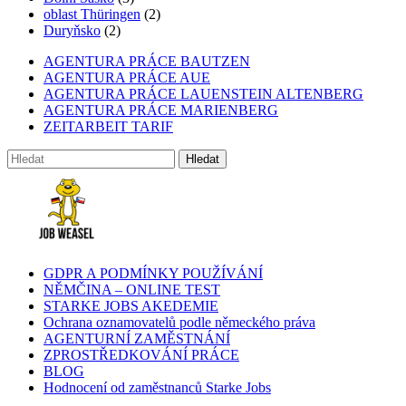
oblast Thüringen
(2)
Duryňsko
(2)
AGENTURA PRÁCE BAUTZEN
AGENTURA PRÁCE AUE
AGENTURA PRÁCE LAUENSTEIN ALTENBERG
AGENTURA PRÁCE MARIENBERG
ZEITARBEIT TARIF
GDPR A PODMÍNKY POUŽÍVÁNÍ
NĚMČINA – ONLINE TEST
STARKE JOBS AKEDEMIE
Ochrana oznamovatelů podle německého práva
AGENTURNÍ ZAMĚSTNÁNÍ
ZPROSTŘEDKOVÁNÍ PRÁCE
BLOG
Hodnocení od zaměstnanců Starke Jobs