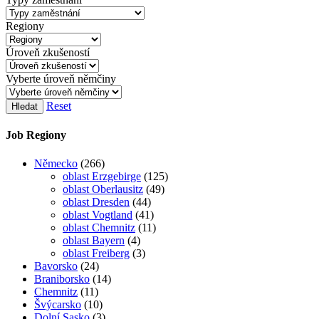
Regiony
Úroveň zkušeností
Vyberte úroveň němčiny
Reset
Hledat
Job Regiony
Německo
(266)
oblast Erzgebirge
(125)
oblast Oberlausitz
(49)
oblast Dresden
(44)
oblast Vogtland
(41)
oblast Chemnitz
(11)
oblast Bayern
(4)
oblast Freiberg
(3)
Bavorsko
(24)
Braniborsko
(14)
Chemnitz
(11)
Švýcarsko
(10)
Dolní Sasko
(3)