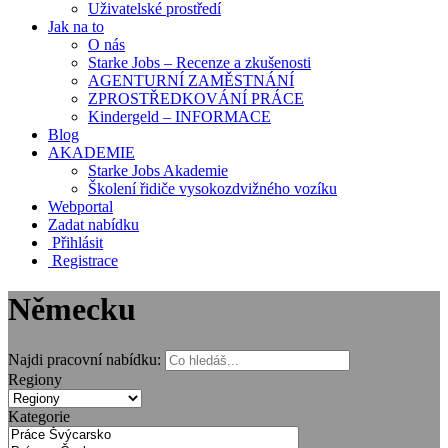
Uživatelské prostředí
Jak na to
O nás
Starke Jobs – Recenze a zkušenosti
AGENTURNÍ ZAMĚSTNÁNÍ
ZPROSTŘEDKOVÁNÍ PRÁCE
Kindergeld – INFORMACE
Blog
AKADEMIE
Starke Jobs Akademie
Školení řidiče vysokozdvižného vozíku
Webportal
Zadat nabídku
Přihlásit
Registrace
Německu
Najdi pracovní nabídku:
Regiony
Kategorie