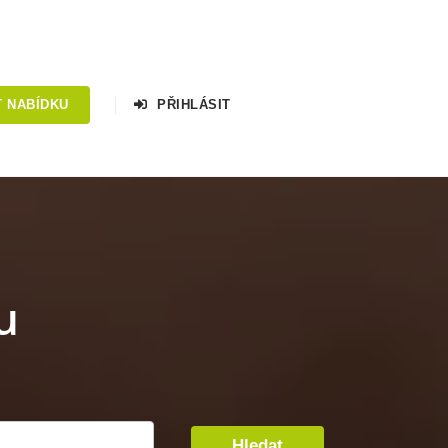
T NABÍDKU
PŘIHLÁSIT
u
Hledat