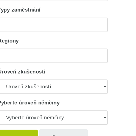
Typy zaměstnání
Regiony
Úroveň zkušeností
Vyberte úroveň němčiny