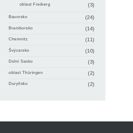
oblast Freiberg
(3)
Bavorsko
(24)
Braniborsko
(14)
Chemnitz
(11)
Švýcarsko
(10)
Dolní Sasko
(3)
oblast Thüringen
(2)
Duryňsko
(2)