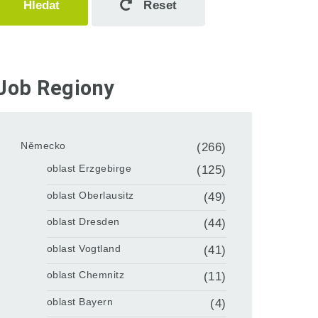
Hledat
Reset
Job Regiony
Německo
(266)
oblast Erzgebirge
(125)
oblast Oberlausitz
(49)
oblast Dresden
(44)
oblast Vogtland
(41)
oblast Chemnitz
(11)
oblast Bayern
(4)