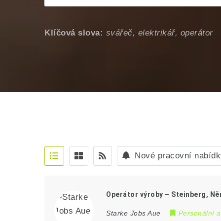
Klíčová slova:
svářeč, elektrikář, operátor
Nové pracovní nabídk
Operátor výroby – Steinberg, N
Starke Jobs Aue
Personální 