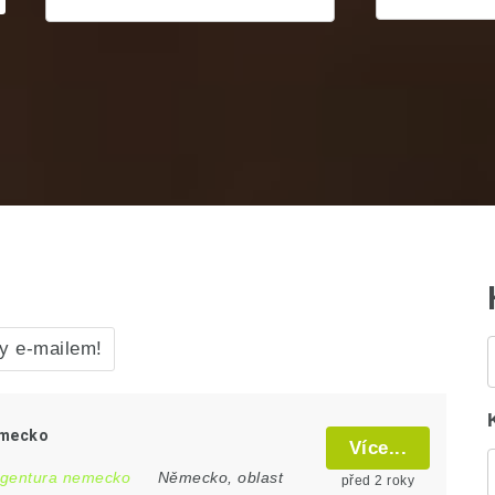
y e-mailem!
ěmecko
Více...
agentura nemecko
Německo
,
oblast
před 2 roky