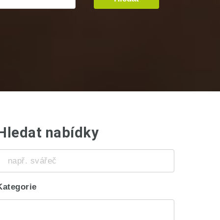
Hledat nabídky
např.
svářeč
Kategorie