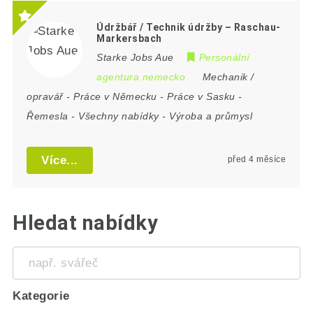
Údržbář / Technik údržby – Raschau-
Markersbach
Starke Jobs Aue
Personální
agentura nemecko
Mechanik /
opravář
-
Práce v Německu
-
Práce v Sasku
-
Řemesla
-
Všechny nabídky
-
Výroba a průmysl
Více...
před 4 měsíce
Hledat nabídky
např.
svářeč
Kategorie