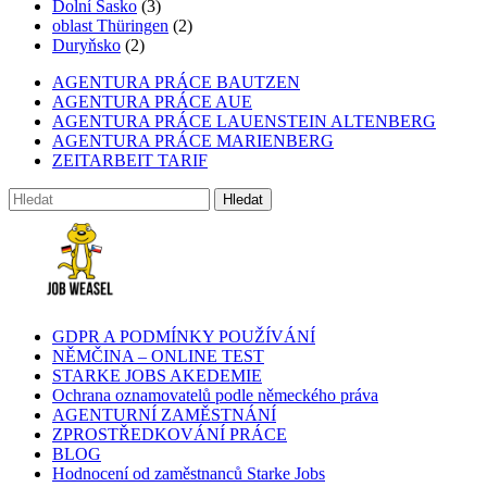
Dolní Sasko
(3)
oblast Thüringen
(2)
Duryňsko
(2)
AGENTURA PRÁCE BAUTZEN
AGENTURA PRÁCE AUE
AGENTURA PRÁCE LAUENSTEIN ALTENBERG
AGENTURA PRÁCE MARIENBERG
ZEITARBEIT TARIF
GDPR A PODMÍNKY POUŽÍVÁNÍ
NĚMČINA – ONLINE TEST
STARKE JOBS AKEDEMIE
Ochrana oznamovatelů podle německého práva
AGENTURNÍ ZAMĚSTNÁNÍ
ZPROSTŘEDKOVÁNÍ PRÁCE
BLOG
Hodnocení od zaměstnanců Starke Jobs