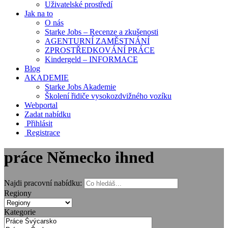
Uživatelské prostředí
Jak na to
O nás
Starke Jobs – Recenze a zkušenosti
AGENTURNÍ ZAMĚSTNÁNÍ
ZPROSTŘEDKOVÁNÍ PRÁCE
Kindergeld – INFORMACE
Blog
AKADEMIE
Starke Jobs Akademie
Školení řidiče vysokozdvižného vozíku
Webportal
Zadat nabídku
Přihlásit
Registrace
práce Německo ihned
Najdi pracovní nabídku:
Regiony
Kategorie