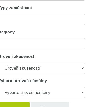
Typy zaměstnání
Regiony
Úroveň zkušeností
Vyberte úroveň němčiny