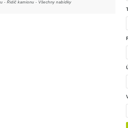
ku
-
Řidič kamionu
-
Všechny nabídky