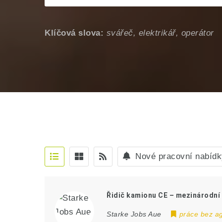
Klíčová slova:
svářeč, elektrikář, operátor
Nové pracovní nabídk
Řidič kamionu CE – mezinárodní 
Starke Jobs Aue
práce bez a