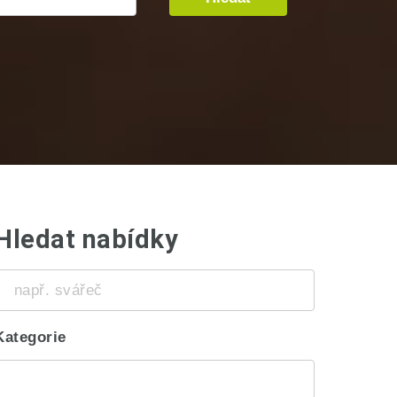
Hledat nabídky
např.
svářeč
Kategorie