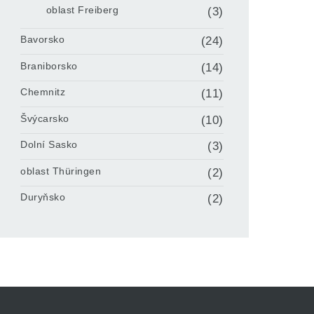
oblast Freiberg
(3)
Bavorsko
(24)
Braniborsko
(14)
Chemnitz
(11)
Švýcarsko
(10)
Dolní Sasko
(3)
oblast Thüringen
(2)
Duryňsko
(2)