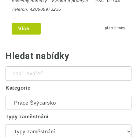
Všechny nabídky
-
Výroba a průmysl
PSČ:
01744
Telefon:
420605973235
Více...
před 2 roky
Hledat nabídky
např.
svářeč
Kategorie
Typy zaměstnání