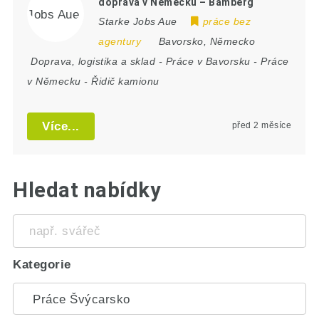
doprava v Německu – Bamberg
Starke Jobs Aue
práce bez
agentury
Bavorsko
,
Německo
Doprava, logistika a sklad
-
Práce v Bavorsku
-
Práce
v Německu
-
Řidič kamionu
Více...
před 2 měsíce
Hledat nabídky
např.
svářeč
Kategorie