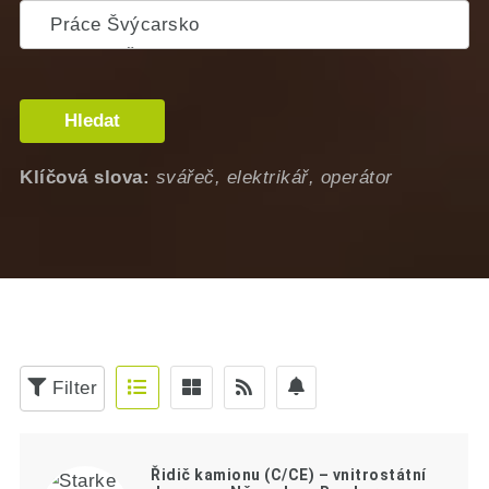
Hledat
Klíčová slova:
svářeč, elektrikář, operátor
Filter
Řidič kamionu (C/CE) – vnitrostátní