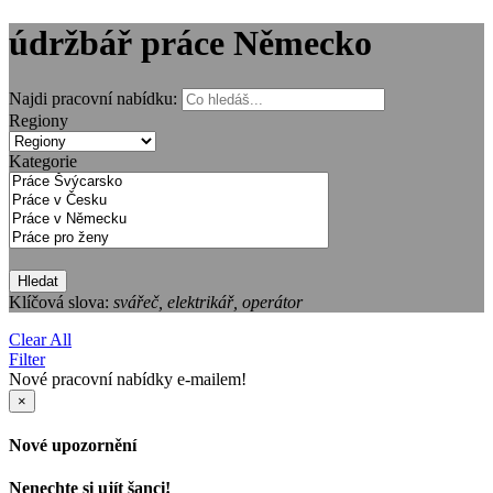
údržbář práce Německo
Najdi pracovní nabídku:
Regiony
Kategorie
Hledat
Klíčová slova:
svářeč, elektrikář, operátor
Clear All
Filter
Nové pracovní nabídky e-mailem!
×
Nové upozornění
Nenechte si ujít šanci!