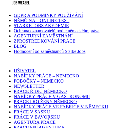
GDPR A PODMÍNKY POUŽÍVÁNÍ
NĚMČINA – ONLINE TEST
STARKE JOBS AKEDEMIE
Ochrana oznamovatelů podle německého práva
AGENTURNÍ ZAMĚSTNÁNÍ
ZPROSTŘEDKOVÁNÍ PRÁCE
BLOG
Hodnocení od zaměstnanců Starke Jobs
UŽIVATEL
NABÍDKY PRÁCE – NEMECKO
POBOČKY – NEMECKO
NEWSLETTER
PRÁCE ŘIDIČ NĚMECKO
NABÍDKY PRÁCE V GASTRONOMII
PRÁCE PRO ŽENY NĚMECKO
NABÍDKY PRÁCE VE FABRICE V NĚMECKU
PRÁCE V SASKU
PRÁCE V BAVORSKU
AGENTURA PRÁCE
PRACOVNÍ AGENTURA