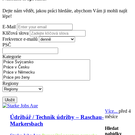
Dejte nám vědět, jakou práci hledáte, abychom Vám ji mohli najít
lépe!
E-Mail
Klíčová slova
Frekvence e-mailů
PSČ
Kategorie
Regiony
Uložit
Více...
před 4
měsíce
Údržbář / Technik údržby – Raschau-
Markersbach
Hledat
nabídky