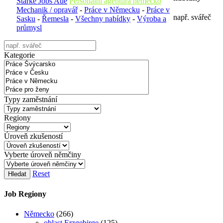
Starke Jobs Aue
Personální agentura nemecko
Mechanik / opravář
-
Práce v Německu
-
Práce v
např. svářeč
Sasku
-
Řemesla
-
Všechny nabídky
-
Výroba a
průmysl
Kategorie
Typy zaměstnání
Regiony
Úroveň zkušeností
Vyberte úroveň němčiny
Reset
Hledat
Job Regiony
Německo
(266)
oblast Erzgebirge
(125)