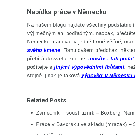
Nabídka práce v Německu
Na našem blogu najdete všechny podstatné i
výjimečným ani podřadným, naopak, přečtět
Německu pracovat v jedné firmě věčně, max
svého kmene
. Tomu ovšem předchází některé
přebírá do svého kmene,
musíte i tak poda
počítejte s
jinými výpovědními lhůtami
, ne
stejné, jinak je taková
výpověď v Německu 
Related Posts
Zámečník + soustružník – Boxberg, Ně
Práce v Bavorsku ve skladu (mrazák) – 