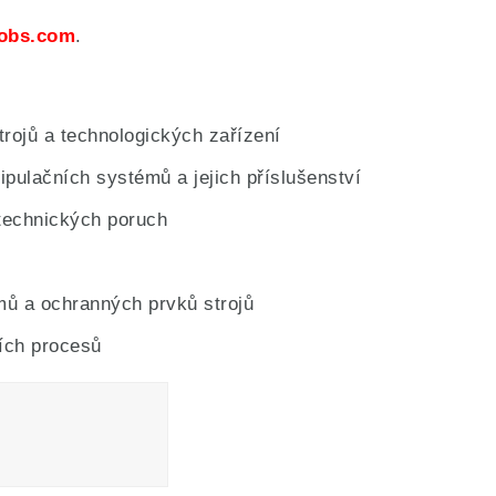
jobs.com
.
rojů a technologických zařízení
pulačních systémů a jejich příslušenství
technických poruch
mů a ochranných prvků strojů
ích procesů