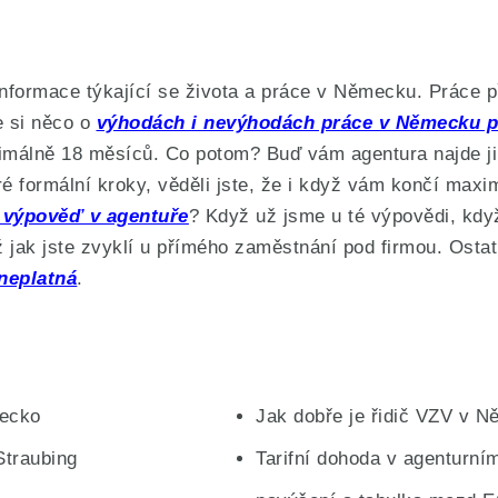
nformace týkající se života a práce v Německu. Práce 
e si něco o
výhodách i nevýhodách práce v Německu p
imálně 18 měsíců. Co potom? Buď vám agentura najde ji
 formální kroky, věděli jste, že i když vám končí maxi
t výpověď v agentuře
? Když už jsme u té výpovědi, kdy
ž jak jste zvyklí u přímého zaměstnání pod firmou. Ostat
neplatná
.
mecko
Jak dobře je řidič VZV v 
Straubing
Tarifní dohoda v agenturn