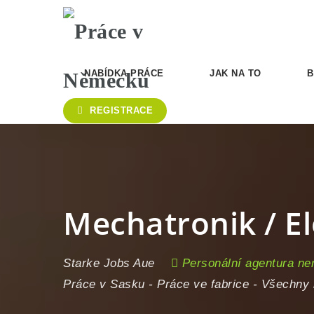
NABÍDKA PRÁCE
JAK NA TO
B
REGISTRACE
Mechatronik / E
Starke Jobs Aue
Personální agentura n
Práce v Sasku
-
Práce ve fabrice
-
Všechny 