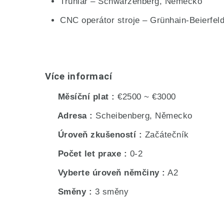
Truhlář – Schwarzenberg, Německo
CNC operátor stroje – Grünhain-Beierfe
Více informací
Měsíční plat
€2500 ~ €3000
Adresa
Scheibenberg, Německo
Úroveň zkušeností
Začátečník
Počet let praxe
0-2
Vyberte úroveň němčiny
A2
Směny
3 směny