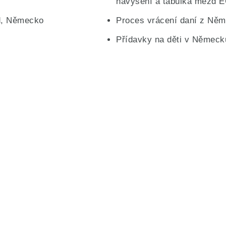
navýšení a tabulka mezd
ld, Německo
Proces vrácení daní z Ně
Přídavky na děti v Německ