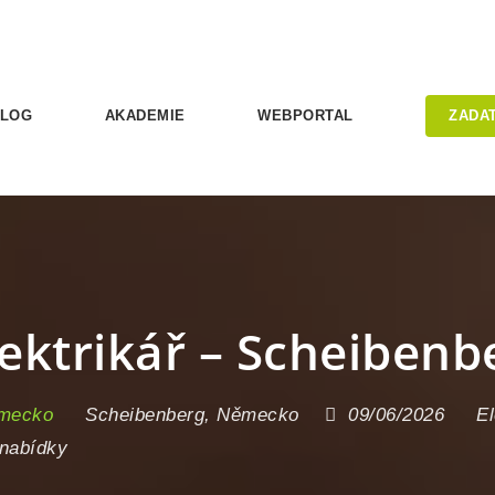
LOG
AKADEMIE
WEBPORTAL
ZADA
lektrikář – Scheiben
emecko
Scheibenberg
,
Německo
09/06/2026
El
nabídky