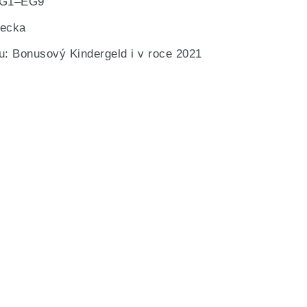
 EG1–EG9
mecka
u: Bonusový Kindergeld i v roce 2021