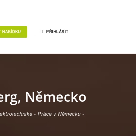
T NABÍDKU
PŘIHLÁSIT
berg, Německo
ektrotechnika
-
Práce v Německu
-