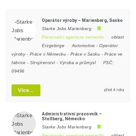
Operátor výroby – Marienberg, Sasko
Starke Jobs Marienberg
Personální agentura nemecko
oblast
Erzgebirge
Automotive
-
Operátor
výroby
-
Práce v Německu
-
Práce v Sasku
-
Práce ve
fabrice
-
Strojírenství
-
Výroba a průmysl
PSČ:
09496
Více...
před 4 roky
Administrativní pracovník –
Stollberg, Německo
Starke Jobs Marienberg
Personální agentura nemecko
oblast