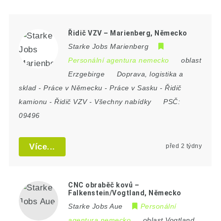
Řidič VZV – Marienberg, Německo
Starke Jobs Marienberg
Personální agentura nemecko
oblast
Erzgebirge
Doprava, logistika a
sklad
-
Práce v Německu
-
Práce v Sasku
-
Řidič
kamionu
-
Řidič VZV
-
Všechny nabídky
PSČ:
09496
Více...
před 2 týdny
CNC obraběč kovů –
Falkenstein/Vogtland, Německo
Starke Jobs Aue
Personální
agentura nemecko
oblast Vogtland