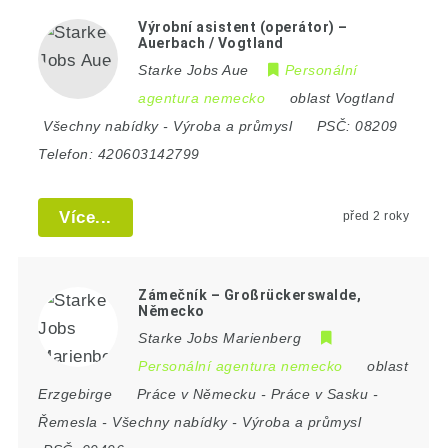
Výrobní asistent (operátor) –
Auerbach / Vogtland
Starke Jobs Aue
Personální
agentura nemecko
oblast Vogtland
Všechny nabídky
-
Výroba a průmysl
PSČ:
08209
Telefon:
420603142799
Více...
před 2 roky
Zámečník – Großrückerswalde,
Německo
Starke Jobs Marienberg
Personální agentura nemecko
oblast
Erzgebirge
Práce v Německu
-
Práce v Sasku
-
Řemesla
-
Všechny nabídky
-
Výroba a průmysl