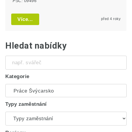
PSČ:
09496
Více...
před 4 roky
Hledat nabídky
např.
svářeč
Kategorie
Typy zaměstnání