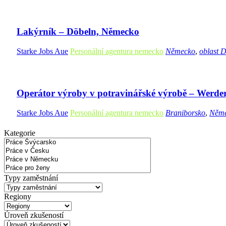
Lakýrník – Döbeln, Německo
Starke Jobs Aue
Personální agentura nemecko
Německo
,
oblast 
Operátor výroby v potravinářské výrobě – Werde
Starke Jobs Aue
Personální agentura nemecko
Braniborsko
,
Něm
Kategorie
Typy zaměstnání
Regiony
Úroveň zkušeností