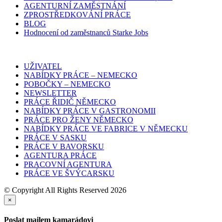
AGENTURNÍ ZAMĚSTNÁNÍ
ZPROSTŘEDKOVÁNÍ PRÁCE
BLOG
Hodnocení od zaměstnanců Starke Jobs
UŽIVATEL
NABÍDKY PRÁCE – NEMECKO
POBOČKY – NEMECKO
NEWSLETTER
PRÁCE ŘIDIČ NĚMECKO
NABÍDKY PRÁCE V GASTRONOMII
PRÁCE PRO ŽENY NĚMECKO
NABÍDKY PRÁCE VE FABRICE V NĚMECKU
PRÁCE V SASKU
PRÁCE V BAVORSKU
AGENTURA PRÁCE
PRACOVNÍ AGENTURA
PRÁCE VE ŠVÝCARSKU
© Copyright All Rights Reserved 2026
×
Poslat mailem kamarádovi