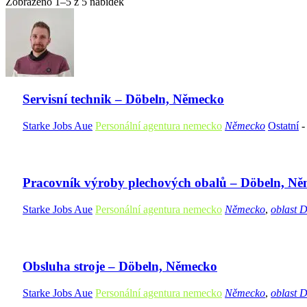
Zobrazeno 1–5 z 5 nabídek
Servisní technik – Döbeln, Německo
Starke Jobs Aue
Personální agentura nemecko
Německo
Ostatní
Pracovník výroby plechových obalů – Döbeln, N
Starke Jobs Aue
Personální agentura nemecko
Německo
,
oblast 
Obsluha stroje – Döbeln, Německo
Starke Jobs Aue
Personální agentura nemecko
Německo
,
oblast 