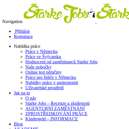
Navigation
Přihlásit
Registrace
Nabídka práce
Práce v Německu
Práce ve Švýcarsku
Hodnocení od zaměstnanců Starke Jobs
Naše pobočky
Online test němčiny
Práce pro řidiče v Německu
Nabídky práce v gastronomii
Uživatelské prostředí
Jak na to
O nás
Starke Jobs – Recenze a zkušenosti
AGENTURNÍ ZAMĚSTNÁNÍ
ZPROSTŘEDKOVÁNÍ PRÁCE
Kindergeld – INFORMACE
Blog