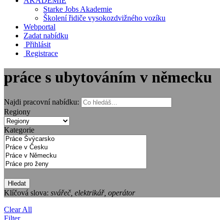
AKADEMIE
Starke Jobs Akademie
Školení řidiče vysokozdvižného vozíku
Webportal
Zadat nabídku
Přihlásit
Registrace
práce s ubytováním v německu
Najdi pracovní nabídku:
Regiony
Kategorie
Hledat
Klíčová slova:
svářeč, elektrikář, operátor
Clear All
Filter