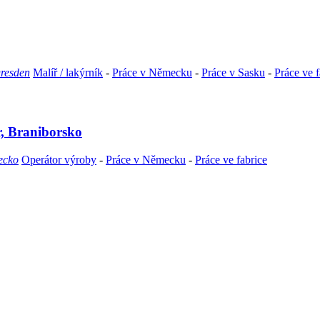
Dresden
Malíř / lakýrník
-
Práce v Německu
-
Práce v Sasku
-
Práce ve f
r, Braniborsko
ecko
Operátor výroby
-
Práce v Německu
-
Práce ve fabrice