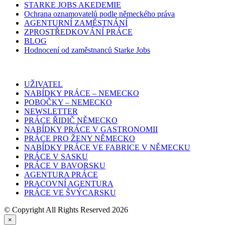
STARKE JOBS AKEDEMIE
Ochrana oznamovatelů podle německého práva
AGENTURNÍ ZAMĚSTNÁNÍ
ZPROSTŘEDKOVÁNÍ PRÁCE
BLOG
Hodnocení od zaměstnanců Starke Jobs
UŽIVATEL
NABÍDKY PRÁCE – NEMECKO
POBOČKY – NEMECKO
NEWSLETTER
PRÁCE ŘIDIČ NĚMECKO
NABÍDKY PRÁCE V GASTRONOMII
PRÁCE PRO ŽENY NĚMECKO
NABÍDKY PRÁCE VE FABRICE V NĚMECKU
PRÁCE V SASKU
PRÁCE V BAVORSKU
AGENTURA PRÁCE
PRACOVNÍ AGENTURA
PRÁCE VE ŠVÝCARSKU
© Copyright All Rights Reserved 2026
×