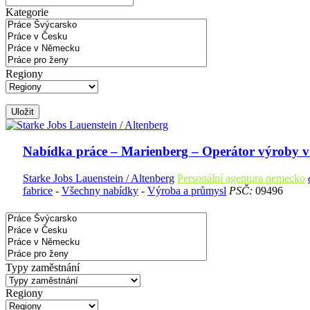
Kategorie
Regiony
Uložit
Nabídka práce – Marienberg – Operátor výroby v
Starke Jobs Lauenstein / Altenberg
Personální agentura nemecko
fabrice
-
Všechny nabídky
-
Výroba a průmysl
PSČ:
09496
Typy zaměstnání
Regiony