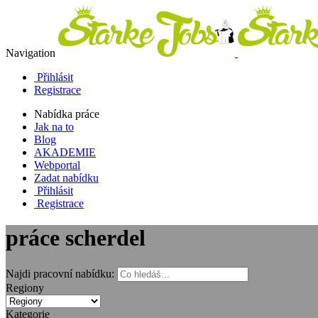
Navigation
Přihlásit
Registrace
Nabídka práce
Jak na to
Blog
AKADEMIE
Webportal
Zadat nabídku
Přihlásit
Registrace
práce scherdel
Najdi pracovní nabídku:
Regiony
Kategorie