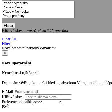
Hledat
Klíčová slova:
svářeč, elektrikář, operátor
Clear All
Filter
Nové pracovní nabídky e-mailem!
×
Nové upozornění
Nenechte si ujít šanci!
Dejte nám vědět, jakou práci hledáte, abychom Vám ji mohli najít lép
E-Mail
Klíčová slova
Frekvence e-mailů
PSČ