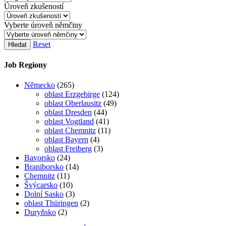
Úroveň zkušeností
Vyberte úroveň němčiny
Reset
Hledat
Job Regiony
Německo
(265)
oblast Erzgebirge
(124)
oblast Oberlausitz
(49)
oblast Dresden
(44)
oblast Vogtland
(41)
oblast Chemnitz
(11)
oblast Bayern
(4)
oblast Freiberg
(3)
Bavorsko
(24)
Braniborsko
(14)
Chemnitz
(11)
Švýcarsko
(10)
Dolní Sasko
(3)
oblast Thüringen
(2)
Duryňsko
(2)