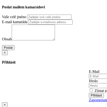
Poslat mailem kamarádovi
Vaše celé jméno
E-mail kamaráda
Obsah
Poslat
×
Přihlásit
E-Mail
Heslo
Zůstat p
Přihlásit
Zapomenuté
×