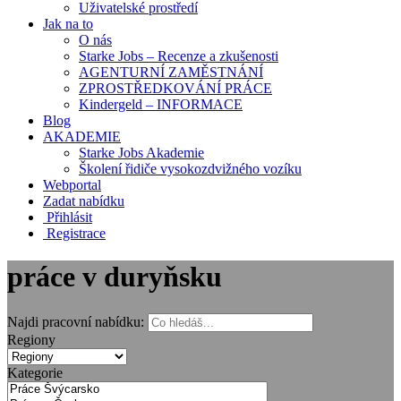
Uživatelské prostředí
Jak na to
O nás
Starke Jobs – Recenze a zkušenosti
AGENTURNÍ ZAMĚSTNÁNÍ
ZPROSTŘEDKOVÁNÍ PRÁCE
Kindergeld – INFORMACE
Blog
AKADEMIE
Starke Jobs Akademie
Školení řidiče vysokozdvižného vozíku
Webportal
Zadat nabídku
Přihlásit
Registrace
práce v duryňsku
Najdi pracovní nabídku:
Regiony
Kategorie