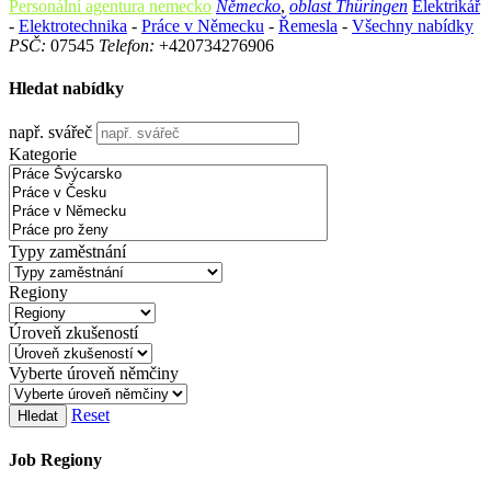
Personální agentura nemecko
Německo
,
oblast Thüringen
Elektrikář
-
Elektrotechnika
-
Práce v Německu
-
Řemesla
-
Všechny nabídky
PSČ:
07545
Telefon:
+420734276906
Hledat nabídky
např. svářeč
Kategorie
Typy zaměstnání
Regiony
Úroveň zkušeností
Vyberte úroveň němčiny
Reset
Hledat
Job Regiony