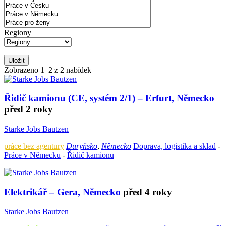
Regiony
Uložit
Zobrazeno 1–2 z 2 nabídek
Řidič kamionu (CE, systém 2/1) – Erfurt, Německo
před 2 roky
Starke Jobs Bautzen
práce bez agentury
Duryňsko
,
Německo
Doprava, logistika a sklad
-
Práce v Německu
-
Řidič kamionu
Elektrikář – Gera, Německo
před 4 roky
Starke Jobs Bautzen