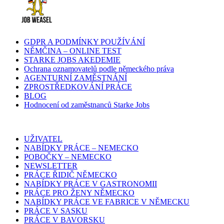
GDPR A PODMÍNKY POUŽÍVÁNÍ
NĚMČINA – ONLINE TEST
STARKE JOBS AKEDEMIE
Ochrana oznamovatelů podle německého práva
AGENTURNÍ ZAMĚSTNÁNÍ
ZPROSTŘEDKOVÁNÍ PRÁCE
BLOG
Hodnocení od zaměstnanců Starke Jobs
UŽIVATEL
NABÍDKY PRÁCE – NEMECKO
POBOČKY – NEMECKO
NEWSLETTER
PRÁCE ŘIDIČ NĚMECKO
NABÍDKY PRÁCE V GASTRONOMII
PRÁCE PRO ŽENY NĚMECKO
NABÍDKY PRÁCE VE FABRICE V NĚMECKU
PRÁCE V SASKU
PRÁCE V BAVORSKU