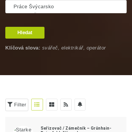
Hledat
Klíčová slova:
svářeč, elektrikář, operátor
Filter
Seřizovač / Zámečník – Grünhain-