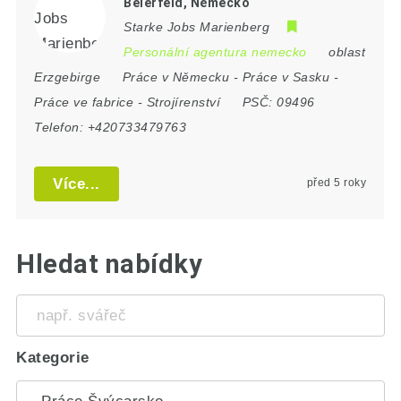
Beierfeld, Německo
Starke Jobs Marienberg
Personální agentura nemecko
oblast
Erzgebirge
Práce v Německu
-
Práce v Sasku
-
Práce ve fabrice
-
Strojírenství
PSČ:
09496
Telefon:
+420733479763
Více...
před 5 roky
Hledat nabídky
např.
svářeč
Kategorie