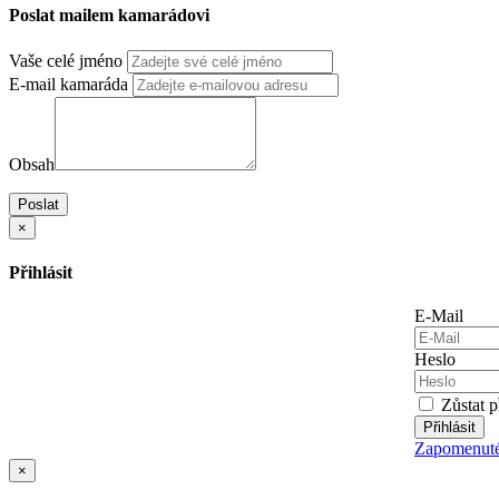
Poslat mailem kamarádovi
Vaše celé jméno
E-mail kamaráda
Obsah
Poslat
×
Přihlásit
E-Mail
Heslo
Zůstat p
Přihlásit
Zapomenuté
×