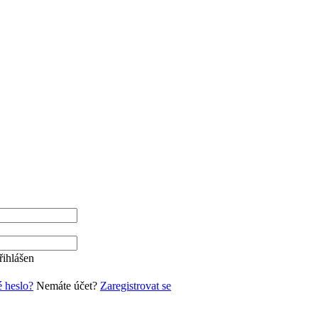
řihlášen
 heslo?
Nemáte účet?
Zaregistrovat se