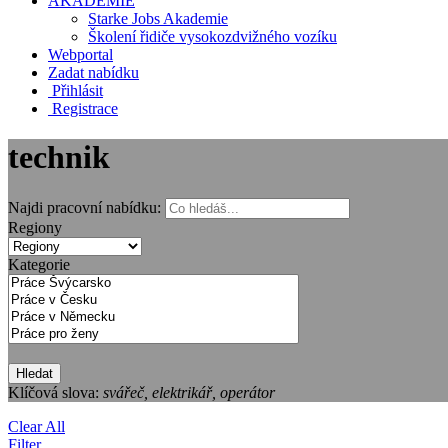
AKADEMIE
Starke Jobs Akademie
Školení řidiče vysokozdvižného vozíku
Webportal
Zadat nabídku
Přihlásit
Registrace
technik
Najdi pracovní nabídku:
Regiony
Kategorie
Hledat
Klíčová slova:
svářeč, elektrikář, operátor
Clear All
Filter