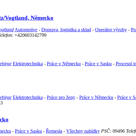
nitz/Vogtland, Německo
ogtland
Automotive
-
Doprava, logistika a sklad
-
Operátor výroby
-
Pr
elefon:
+420603142799
ebirge
Elektrotechnika
-
Práce v Německu
-
Práce v Sasku
-
Procesní i
ebirge
Elektrotechnika
-
Práce pro ženy
-
Práce v Německu
-
Práce v S
63
ecko
mecku
-
Práce v Sasku
-
Řemesla
-
Všechny nabídky
PSČ:
09496
Telef