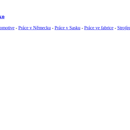
ko
omotive
-
Práce v Německu
-
Práce v Sasku
-
Práce ve fabrice
-
Strojír