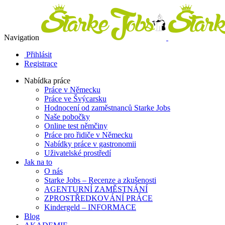
Navigation
Přihlásit
Registrace
Nabídka práce
Práce v Německu
Práce ve Švýcarsku
Hodnocení od zaměstnanců Starke Jobs
Naše pobočky
Online test němčiny
Práce pro řidiče v Německu
Nabídky práce v gastronomii
Uživatelské prostředí
Jak na to
O nás
Starke Jobs – Recenze a zkušenosti
AGENTURNÍ ZAMĚSTNÁNÍ
ZPROSTŘEDKOVÁNÍ PRÁCE
Kindergeld – INFORMACE
Blog