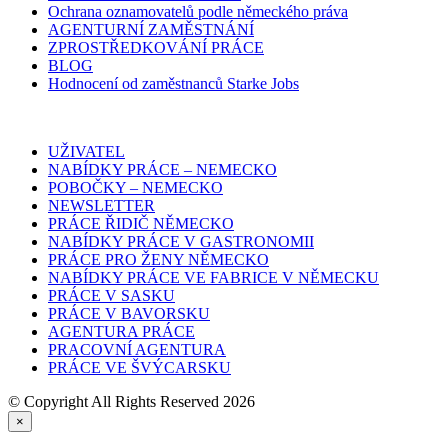
Ochrana oznamovatelů podle německého práva
AGENTURNÍ ZAMĚSTNÁNÍ
ZPROSTŘEDKOVÁNÍ PRÁCE
BLOG
Hodnocení od zaměstnanců Starke Jobs
UŽIVATEL
NABÍDKY PRÁCE – NEMECKO
POBOČKY – NEMECKO
NEWSLETTER
PRÁCE ŘIDIČ NĚMECKO
NABÍDKY PRÁCE V GASTRONOMII
PRÁCE PRO ŽENY NĚMECKO
NABÍDKY PRÁCE VE FABRICE V NĚMECKU
PRÁCE V SASKU
PRÁCE V BAVORSKU
AGENTURA PRÁCE
PRACOVNÍ AGENTURA
PRÁCE VE ŠVÝCARSKU
© Copyright All Rights Reserved 2026
×