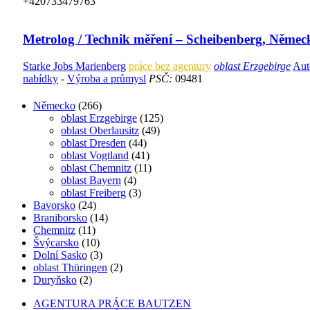
+420733479763
Metrolog / Technik měření – Scheibenberg, Němec
Starke Jobs Marienberg
práce bez agentury
oblast Erzgebirge
Aut
nabídky
-
Výroba a průmysl
PSČ:
09481
Německo
(266)
oblast Erzgebirge
(125)
oblast Oberlausitz
(49)
oblast Dresden
(44)
oblast Vogtland
(41)
oblast Chemnitz
(11)
oblast Bayern
(4)
oblast Freiberg
(3)
Bavorsko
(24)
Braniborsko
(14)
Chemnitz
(11)
Švýcarsko
(10)
Dolní Sasko
(3)
oblast Thüringen
(2)
Duryňsko
(2)
AGENTURA PRÁCE BAUTZEN