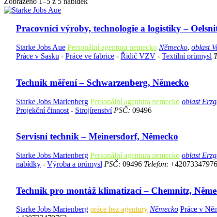
Zobrazeno 1–5 z 5 nabídek
Pracovníci výroby, technologie a logistiky – Oels
Starke Jobs Aue
Personální agentura nemecko
Německo
,
oblast V
Práce v Sasku
-
Práce ve fabrice
-
Řidič VZV
-
Textilní průmysl
T
Technik měření – Schwarzenberg, Německo
Starke Jobs Marienberg
Personální agentura nemecko
oblast Erzg
Projekční činnost
-
Strojírenství
PSČ:
09496
Servisní technik – Meinersdorf, Německo
Starke Jobs Marienberg
Personální agentura nemecko
oblast Erzg
nabídky
-
Výroba a průmysl
PSČ:
09496
Telefon:
+4207334797
Technik pro montáž klimatizací – Chemnitz, Něm
Starke Jobs Marienberg
práce bez agentury
Německo
Práce v Ně