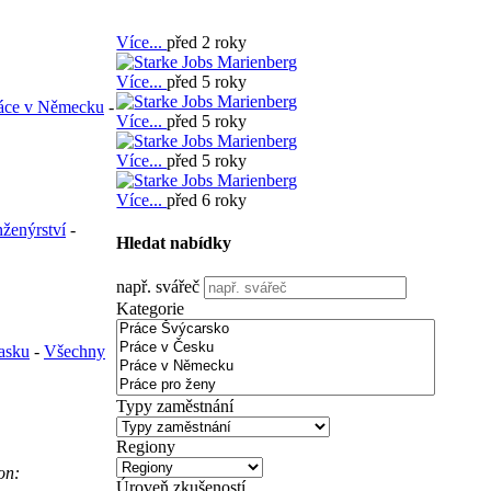
Více...
před 2 roky
Více...
před 5 roky
áce v Německu
-
Více...
před 5 roky
Více...
před 5 roky
Více...
před 6 roky
nženýrství
-
Hledat nabídky
např. svářeč
Kategorie
asku
-
Všechny
Typy zaměstnání
Regiony
on:
Úroveň zkušeností