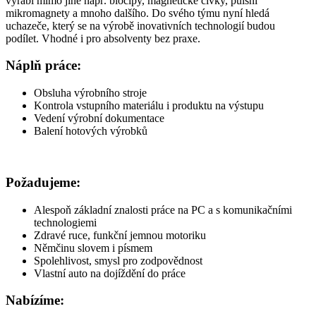
vyrábí mimo jiné např. biočipy, magnetické cívky, pulsní
mikromagnety a mnoho dalšího. Do svého týmu nyní hledá
uchazeče, který se na výrobě inovativních technologií budou
podílet. Vhodné i pro absolventy bez praxe.
Náplň práce:
Obsluha výrobního stroje
Kontrola vstupního materiálu i produktu na výstupu
Vedení výrobní dokumentace
Balení hotových výrobků
Požadujeme:
Alespoň základní znalosti práce na PC a s komunikačními
technologiemi
Zdravé ruce, funkční jemnou motoriku
Němčinu slovem i písmem
Spolehlivost, smysl pro zodpovědnost
Vlastní auto na dojíždění do práce
Nabízíme: