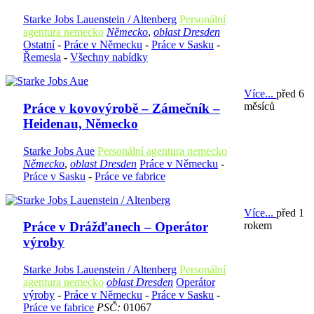
Starke Jobs Lauenstein / Altenberg
Personální
agentura nemecko
Německo
,
oblast Dresden
Ostatní
-
Práce v Německu
-
Práce v Sasku
-
Řemesla
-
Všechny nabídky
Více...
před 6
měsíců
Práce v kovovýrobě – Zámečník –
Heidenau, Německo
Starke Jobs Aue
Personální agentura nemecko
Německo
,
oblast Dresden
Práce v Německu
-
Práce v Sasku
-
Práce ve fabrice
Více...
před 1
rokem
Práce v Drážďanech – Operátor
výroby
Starke Jobs Lauenstein / Altenberg
Personální
agentura nemecko
oblast Dresden
Operátor
výroby
-
Práce v Německu
-
Práce v Sasku
-
Práce ve fabrice
PSČ:
01067