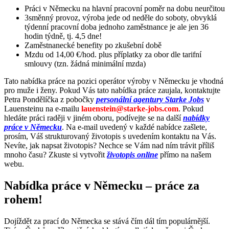
Práci v Německu na hlavní pracovní poměr na dobu neurčitou
3směnný provoz, výroba jede od neděle do soboty, obvyklá
týdenní pracovní doba jednoho zaměstnance je ale jen 36
hodin týdně, tj. 4,5 dne!
Zaměstnanecké benefity po zkušební době
Mzdu od 14,00 €/hod. plus příplatky za obor dle tarifní
smlouvy (tzn. žádná minimální mzda)
Tato nabídka práce na pozici operátor výroby v Německu je vhodná
pro muže i ženy. Pokud Vás tato nabídka práce zaujala, kontaktujte
Petra Pondělíčka z pobočky
personální agentury Starke Jobs
v
Lauensteinu na e-mailu
lauenstein@starke-jobs.com
. Pokud
hledáte práci raději v jiném oboru, podívejte se na další
nabídky
práce v Německu
. Na e-mail uvedený v každé nabídce zašlete,
prosím, Váš strukturovaný životopis s uvedením kontaktu na Vás.
Nevíte, jak napsat životopis? Nechce se Vám nad ním trávit příliš
mnoho času? Zkuste si vytvořit
životopis online
přímo na našem
webu.
Nabídka práce v Německu – práce za
rohem!
Dojíždět za prací do Německa se stává čím dál tím populárnější.