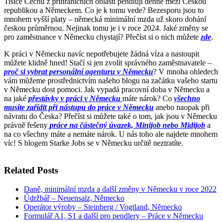
Tisíce Čechů z příhraničních oblastí pendlují denně mezi Českou
republikou a Německem. Co je k tomu vede? Bezesporu jsou to
mnohem vyšší platy – německá minimální mzda už skoro dohání
českou průměrnou. Nejinak tomu je i v roce 2024. Jaké změny se
pro zaměstnance v Německu chystají? Přečíst si o nich můžete
zde
.
K práci v Německu navíc nepotřebujete žádná víza a nastoupit
můžete klidně hned! Stačí si jen zvolit správného zaměstnavatele –
proč si vybrat personální agenturu v Německu
? V mnoha ohledech
vám můžeme prostřednictvím našeho blogu na začátku vašeho startu
v Německu dost pomoci. Jak vypadá pracovní doba v Německu a
na jaké
přestávky v práci v Německu
máte nárok? Co
všechno
musíte zařídit při nástupu do práce v Německu
anebo naopak při
návratu do Česka? Přečíst si můžete také o tom, jak jsou v Německu
právně řešeny
práce na částečný úvazek, Minijob nebo Midijob
a
na co všechny máte a nemáte nárok. U nás toho ale najdete mnohem
víc! S blogem Starke Jobs se v Německu určitě neztratíte.
Related Posts
Daně, minimální mzda a další změny v Německu v roce 2022
Údržbář – Neuensalz, Německo
Operátor výroby – Steinberg / Vogtland, Německo
Formulář A1, S1 a další pro pendlery – Práce v Německu