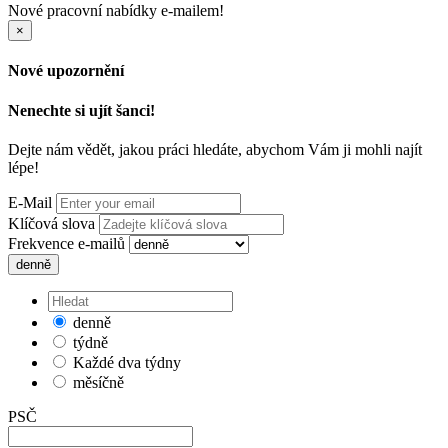
Nové pracovní nabídky e-mailem!
×
Nové upozornění
Nenechte si ujít šanci!
Dejte nám vědět, jakou práci hledáte, abychom Vám ji mohli najít
lépe!
E-Mail
Klíčová slova
Frekvence e-mailů
denně
denně
týdně
Každé dva týdny
měsíčně
PSČ