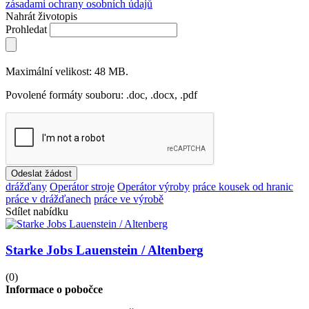
zásadami ochrany osobních údajů
Nahrát životopis
Prohledat
Maximální velikost: 48 MB.
Povolené formáty souboru: .doc, .docx, .pdf
Odeslat žádost
drážďany
Operátor stroje
Operátor výroby
práce kousek od hranic
práce v drážďanech
práce ve výrobě
Sdílet nabídku
Starke Jobs Lauenstein / Altenberg
(0)
Informace o pobočce