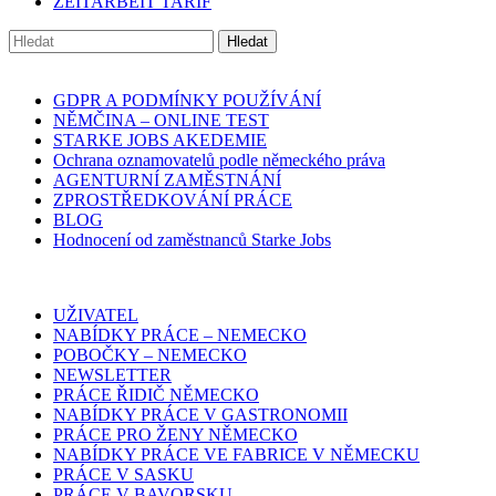
ZEITARBEIT TARIF
GDPR A PODMÍNKY POUŽÍVÁNÍ
NĚMČINA – ONLINE TEST
STARKE JOBS AKEDEMIE
Ochrana oznamovatelů podle německého práva
AGENTURNÍ ZAMĚSTNÁNÍ
ZPROSTŘEDKOVÁNÍ PRÁCE
BLOG
Hodnocení od zaměstnanců Starke Jobs
UŽIVATEL
NABÍDKY PRÁCE – NEMECKO
POBOČKY – NEMECKO
NEWSLETTER
PRÁCE ŘIDIČ NĚMECKO
NABÍDKY PRÁCE V GASTRONOMII