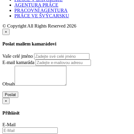
PRÁCE PRO ŽENY NĚMECKO
NABÍDKY PRÁCE VE FABRICE V NĚMECKU
PRÁCE V SASKU
PRÁCE V BAVORSKU
AGENTURA PRÁCE
PRACOVNÍ AGENTURA
PRÁCE VE ŠVÝCARSKU
© Copyright All Rights Reserved 2026
×
Poslat mailem kamarádovi
Vaše celé jméno
E-mail kamaráda
Obsah
Poslat
×