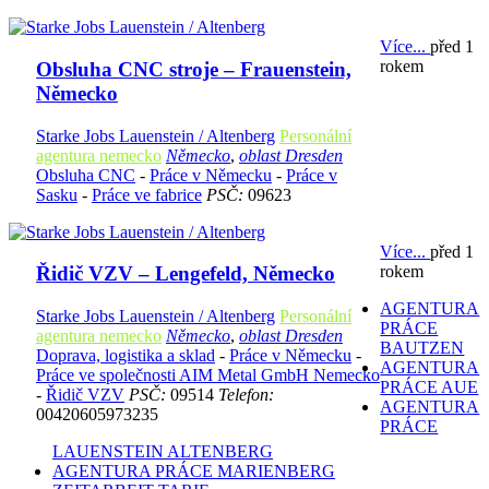
Více...
před 1
rokem
Obsluha CNC stroje – Frauenstein,
Německo
Starke Jobs Lauenstein / Altenberg
Personální
agentura nemecko
Německo
,
oblast Dresden
Obsluha CNC
-
Práce v Německu
-
Práce v
Sasku
-
Práce ve fabrice
PSČ:
09623
Více...
před 1
rokem
Řidič VZV – Lengefeld, Německo
AGENTURA
Starke Jobs Lauenstein / Altenberg
Personální
PRÁCE
agentura nemecko
Německo
,
oblast Dresden
BAUTZEN
Doprava, logistika a sklad
-
Práce v Německu
-
AGENTURA
Práce ve společnosti AIM Metal GmbH Nemecko
PRÁCE AUE
-
Řidič VZV
PSČ:
09514
Telefon:
AGENTURA
00420605973235
PRÁCE
LAUENSTEIN ALTENBERG
AGENTURA PRÁCE MARIENBERG