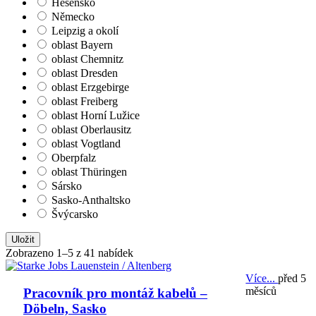
Hesensko
Německo
Leipzig a okolí
oblast Bayern
oblast Chemnitz
oblast Dresden
oblast Erzgebirge
oblast Freiberg
oblast Horní Lužice
oblast Oberlausitz
oblast Vogtland
Oberpfalz
oblast Thüringen
Sársko
Sasko-Anthaltsko
Švýcarsko
Uložit
Zobrazeno 1–5 z 41 nabídek
Více...
před 5
měsíců
Pracovník pro montáž kabelů –
Döbeln, Sasko