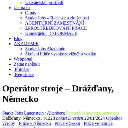
Uživatelské prostředí
Jak na to
O nás
Starke Jobs – Recenze a zkušenosti
AGENTURNÍ ZAMĚSTNÁNÍ
ZPROSTŘEDKOVÁNÍ PRÁCE
Kindergeld – INFORMACE
Blog
AKADEMIE
Starke Jobs Akademie
Školení řidiče vysokozdvižného vozíku
Webportal
Zadat nabídku
Přihlásit
Registrace
Operátor stroje – Drážďany,
Německo
Starke Jobs Lauenstein / Altenberg
Personální agentura nemecko
Drážďany
,
Německo
,
01328
oblast Dresden
22/01/2024
Operátor
výroby
-
Práce v Německu
-
Práce v Sasku
-
Práce ve fabrice
-