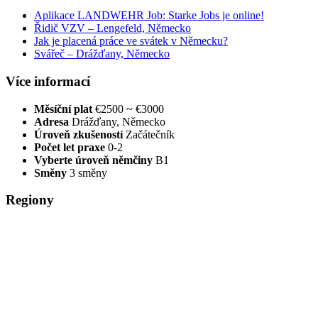
Aplikace LANDWEHR Job: Starke Jobs je online!
Řidič VZV – Lengefeld, Německo
Jak je placená práce ve svátek v Německu?
Svářeč – Drážďany, Německo
Více informací
Měsíční plat
€2500 ~ €3000
Adresa
Drážďany, Německo
Úroveň zkušeností
Začátečník
Počet let praxe
0-2
Vyberte úroveň němčiny
B1
Směny
3 směny
Regiony