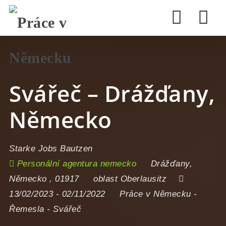
Nav
Svářeč – Drážďany,
Německo
Starke Jobs Bautzen
Personální agentura nemecko
Drážďany
,
Německo
,
01917
oblast Oberlausitz
13/02/2023
- 02/11/2022
Práce v Německu
-
Řemesla
-
Svářeč