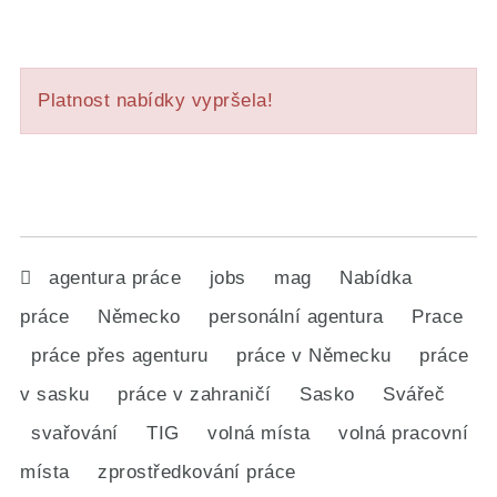
Platnost nabídky vypršela!
agentura práce
jobs
mag
Nabídka
práce
Německo
personální agentura
Prace
práce přes agenturu
práce v Německu
práce
v sasku
práce v zahraničí
Sasko
Svářeč
svařování
TIG
volná místa
volná pracovní
místa
zprostředkování práce