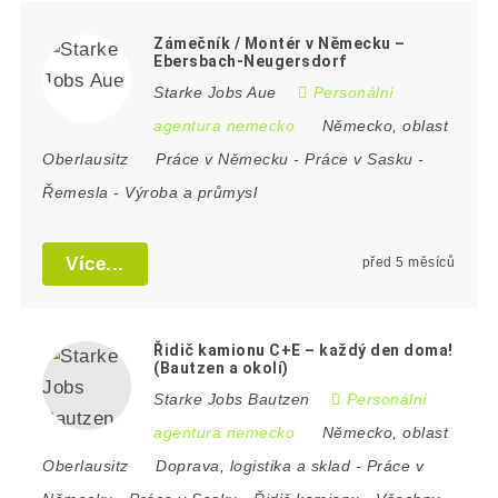
Zámečník / Montér v Německu –
Ebersbach-Neugersdorf
Starke Jobs Aue
Personální
agentura nemecko
Německo
,
oblast
Oberlausitz
Práce v Německu
-
Práce v Sasku
-
Řemesla
-
Výroba a průmysl
Více...
před 5 měsíců
Řidič kamionu C+E – každý den doma!
(Bautzen a okolí)
Starke Jobs Bautzen
Personální
agentura nemecko
Německo
,
oblast
Oberlausitz
Doprava, logistika a sklad
-
Práce v