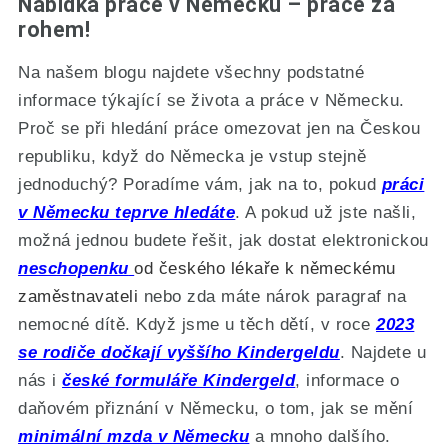
Nabídka práce v Německu – práce za
rohem!
Na našem blogu najdete všechny podstatné
informace týkající se života a práce v Německu.
Proč se při hledání práce omezovat jen na Českou
republiku, když do Německa je vstup stejně
jednoduchý? Poradíme vám, jak na to, pokud
práci
v Německu teprve hledáte
. A pokud už jste našli,
možná jednou budete řešit, jak dostat elektronickou
neschopenku
od českého lékaře k německému
zaměstnavateli
nebo zda máte nárok paragraf na
nemocné dítě. Když jsme u těch dětí, v roce
2023
se rodiče dočkají vyššího Kindergeldu
. Najdete u
nás i
české formuláře Kindergeld
, informace o
daňovém přiznání v Německu, o tom, jak se mění
minimální mzda v Německu
a mnoho dalšího.