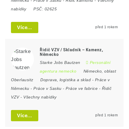
Německu
-
Práce v Sasku
-
Řidič kamionu
-
Všechny
nabídky
PSČ:
02625
Více...
před 1 rokem
Řidič VZV / Skladník – Kamenz,
Německo
Starke Jobs Bautzen
Personální
agentura nemecko
Německo
,
oblast
Oberlausitz
Doprava, logistika a sklad
-
Práce v
Německu
-
Práce v Sasku
-
Práce ve fabrice
-
Řidič
VZV
-
Všechny nabídky
Více...
před 1 rokem