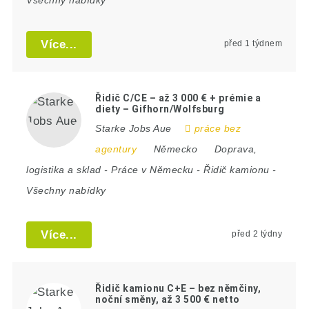
Více...
před 1 týdnem
Řidič C/CE – až 3 000 € + prémie a
diety – Gifhorn/Wolfsburg
Starke Jobs Aue
práce bez
agentury
Německo
Doprava,
logistika a sklad
-
Práce v Německu
-
Řidič kamionu
-
Všechny nabídky
Více...
před 2 týdny
Řidič kamionu C+E – bez němčiny,
noční směny, až 3 500 € netto