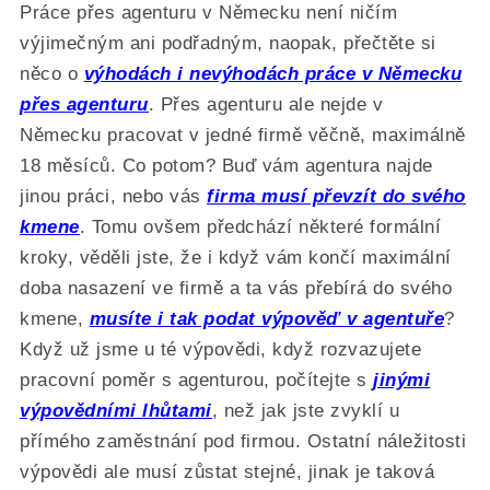
Práce přes agenturu v Německu není ničím
výjimečným ani podřadným, naopak, přečtěte si
něco o
výhodách i nevýhodách práce v Německu
přes agenturu
. Přes agenturu ale nejde v
Německu pracovat v jedné firmě věčně, maximálně
18 měsíců. Co potom? Buď vám agentura najde
jinou práci, nebo vás
firma musí převzít do svého
kmene
. Tomu ovšem předchází některé formální
kroky, věděli jste, že i když vám končí maximální
doba nasazení ve firmě a ta vás přebírá do svého
kmene,
musíte i tak podat výpověď v agentuře
?
Když už jsme u té výpovědi, když rozvazujete
pracovní poměr s agenturou, počítejte s
jinými
výpovědními lhůtami
, než jak jste zvyklí u
přímého zaměstnání pod firmou. Ostatní náležitosti
výpovědi ale musí zůstat stejné, jinak je taková