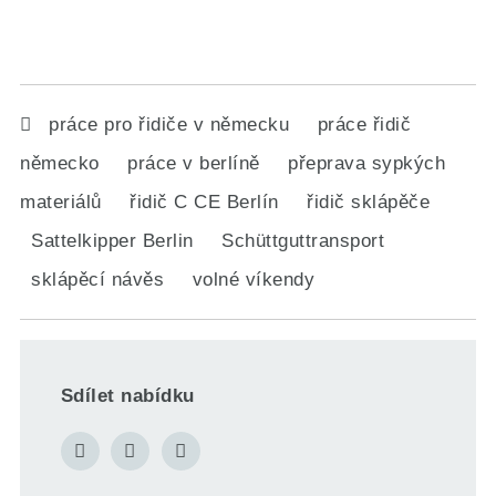
práce pro řidiče v německu
práce řidič
německo
práce v berlíně
přeprava sypkých
materiálů
řidič C CE Berlín
řidič sklápěče
Sattelkipper Berlin
Schüttguttransport
sklápěcí návěs
volné víkendy
Sdílet nabídku