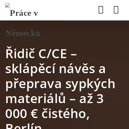
Nav
Řidič C/CE –
sklápěcí návěs a
přeprava sypkých
materiálů – až 3
000 € čistého,
Berlín