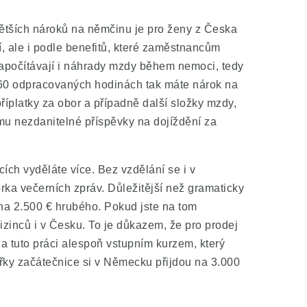
větších nároků na němčinu je pro ženy z Česka
í, ale i podle benefitů, které zaměstnancům
apočítávají i náhrady mzdy během nemoci, tedy
160 odpracovaných hodinách tak máte nárok na
příplatky za obor a případně další složky mzdy,
omu nezdanitelné příspěvky na dojíždění za
ích vyděláte více. Bez vzdělání se i v
ka večerních zpráv. Důležitější než gramaticky
 na 2.500 € hrubého. Pokud jste na tom
izinců i v Česku. To je důkazem, že pro prodej
na tuto práci alespoň vstupním kurzem, který
řky začátečnice si v Německu přijdou na 3.000