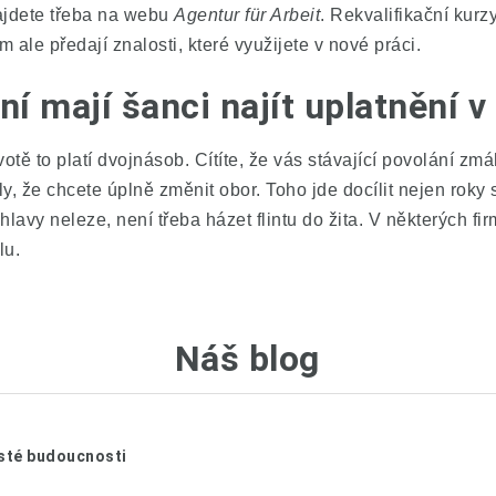
najdete třeba na webu
Agentur für Arbeit
. Rekvalifikační kur
m ale předají znalosti, které využijete v nové práci.
ní mají šanci najít uplatnění 
otě to platí dvojnásob. Cítíte, že vás stávající povolání zm
, že chcete úplně změnit obor. Toho jde docílit nejen roky 
hlavy neleze, není třeba házet flintu do žita. V některých fi
lu.
Náš blog
jisté budoucnosti