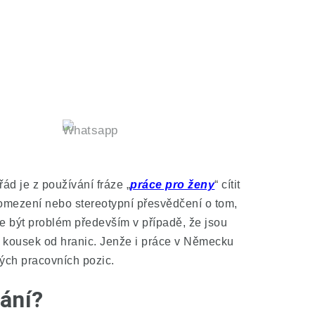
ád je z používání fráze „
práce pro ženy
“ cítit
á omezení nebo stereotypní přesvědčení o tom,
e být problém především v případě, že jsou
en kousek od hranic. Jenže i práce v Německu
ných pracovních pozic.
lání?