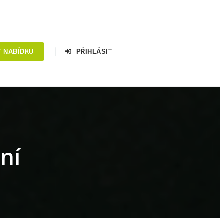
T NABÍDKU
PŘIHLÁSIT
ní