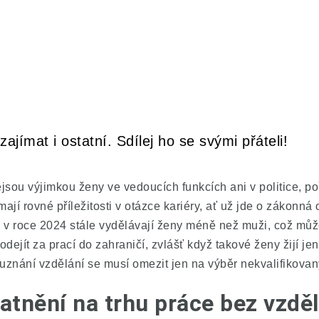
ajímat i ostatní. Sdílej ho se svými přáteli!
sou výjimkou ženy ve vedoucích funkcích ani v politice, poř
ají rovné příležitosti v otázce kariéry, ať už jde o zákonn
i v roce 2024 stále vydělávají ženy méně než muži, což můž
dejít za prací do zahraničí, zvlášť když takové ženy žijí j
z uznání vzdělání se musí omezit jen na výběr nekvalifikova
atnění na trhu práce bez vzdě