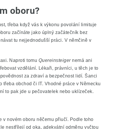
ém oboru?
nost, třeba když vás k výkonu povolání limituje
 oboru začínáte jako úplný začátečník bez
onávat tu nejjednodušší práci. V němčině v
raxi. Naproti tomu
Quereinsteiger
nemá ani
ovat vzdělání. Lékaři, právníci, u těch je to
odpovědnost za zdraví a bezpečnost lidí. Šanci
bo třeba obchod či IT. Vhodné práce v Německu
ání to pak jde u pečovatelek nebo uklízeček.
se v novém oboru něčemu přiučí. Podle toho
le nestřílejí od oka, adekvátní odměnu vyčtou