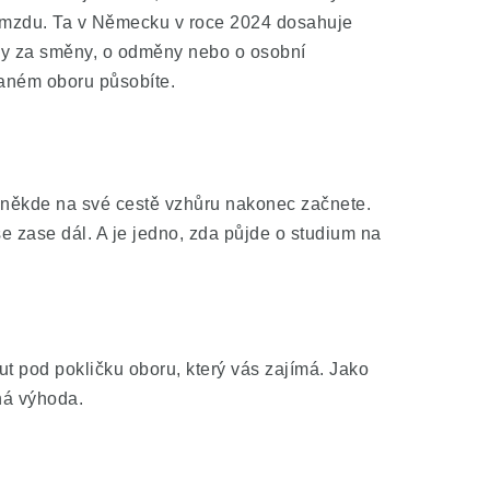
í mzdu. Ta v Německu v roce 2024 dosahuje
tky za směny, o odměny nebo o osobní
daném oboru působíte.
e někde na své cestě vzhůru nakonec začnete.
zase dál. A je jedno, zda půjde o studium na
ut pod pokličku oboru, který vás zajímá. Jako
ná výhoda.