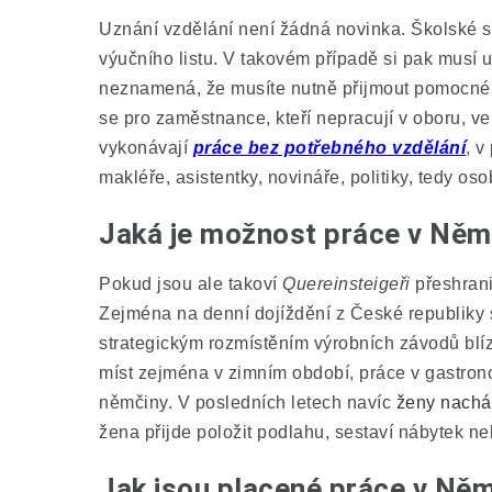
Uznání vzdělání není žádná novinka. Školské sy
výučního listu. V takovém případě si pak musí uc
neznamená, že musíte nutně přijmout pomocné 
se pro zaměstnance, kteří nepracují v oboru, ve
vykonávají
práce bez potřebného vzdělání
, v
makléře, asistentky, novináře, politiky, tedy os
Jaká je možnost práce v Něm
Pokud jsou ale takoví
Quereinsteigeři
přeshrani
Zejména na denní dojíždění z České republiky s
strategickým rozmístěním výrobních závodů blíz
míst zejména v zimním období, práce v gastron
němčiny. V posledních letech navíc
ženy nacháze
žena přijde položit podlahu, sestaví nábytek ne
Jak jsou placené práce v Ně