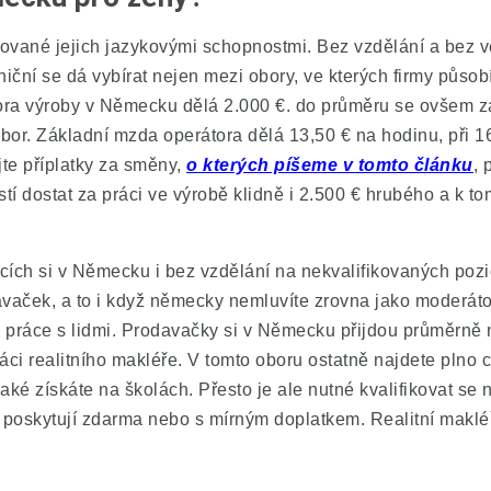
itované jejich jazykovými schopnostmi. Bez vzdělání a bez 
iční se dá vybírat nejen mezi obory, ve kterých firmy působ
ora výroby v Německu dělá 2.000 €. do průměru se ovšem z
bor. Základní mzda operátora dělá 13,50 € na hodinu, při 
jte příplatky za směny,
o kterých píšeme v tomto článku
, 
tí dostat za práci ve výrobě klidně i 2.500 € hrubého a k t
ích si v Německu i bez vzdělání na nekvalifikovaných pozic
vaček, a to i když německy nemluvíte zrovna jako moderátor
z práce s lidmi. Prodavačky si v Německu přijdou průměrně
ci realitního makléře. V tomto oboru ostatně najdete plno c
jaké získáte na školách. Přesto je ale nutné kvalifikovat se 
poskytují zdarma nebo s mírným doplatkem. Realitní maklé