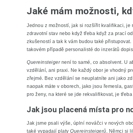
Jaké mám možnosti, kdy
Jednou z možností, jak si rozšířit kvalifikaci, j
zdravotní stav nebo když třeba když za prací od
zkušeností a tak k vám budou také přistupovat. 
takovém případě personalisté do inzerátů dopisu
Quereinsteiger
není to samé, co absolvent. U a
vzdělání, ani praxi. Ne každý obor je vhodný pr
zřejmé. Bez vzdělání se neuplatníte ani jako zd
naopak máte v oborech, jako jsou řemesla, gas
pro ženy, na které se jde rekvalifikovat, je tř
Jak jsou placená místa pro 
Jak jsme psali výše, úplní nováčci v nových o
také vypadají platy
Quereinsteigerů
. Němci si 