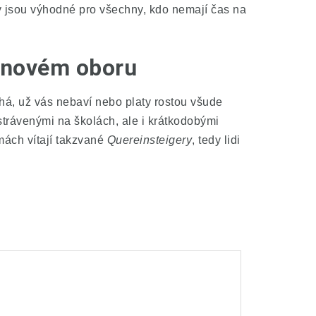
zy jsou výhodné pro všechny, kdo nemají čas na
v novém oboru
áhá, už vás nebaví nebo platy rostou všude
strávenými na školách, ale i krátkodobými
rmách vítají takzvané
Quereinsteigery
, tedy lidi