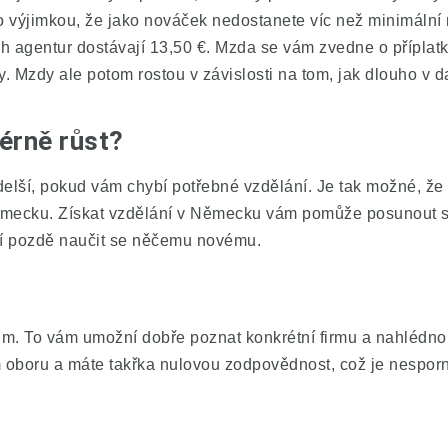
to výjimkou, že jako nováček nedostanete víc než minimáln
h agentur dostávají 13,50 €. Mzda se vám zvedne o přípla
. Mzdy ale potom rostou v závislosti na tom, jak dlouho v 
érně růst?
delší, pokud vám chybí potřebné vzdělání. Je tak možné, ž
ěmecku. Získat vzdělání v Německu vám pomůže posunout se 
ení pozdě naučit se něčemu novému.
ikum. To vám umožní dobře poznat konkrétní firmu a nahlédno
 oboru a máte takřka nulovou zodpovědnost, což je nespor