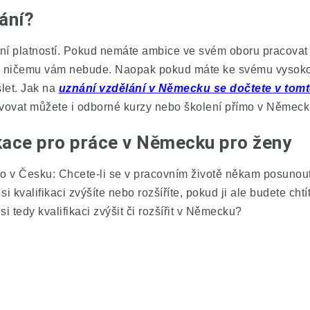
ání?
ní platností. Pokud nemáte ambice ve svém oboru pracovat 
e k ničemu vám nebude. Naopak pokud máte ke svému vysok
šlet. Jak na
uznání vzdělání v Německu se dočtete v tom
lvovat můžete i odborné kurzy nebo školení přímo v Německ
ikace pro práce v Německu pro ženy
o v Česku: Chcete-li se v pracovním životě někam posunout, 
i kvalifikaci zvýšíte nebo rozšíříte, pokud ji ale budete chtí
i tedy kvalifikaci zvýšit či rozšířit v Německu?