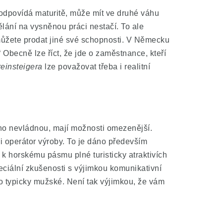
 odpovídá maturitě, může mít ve druhé váhu
dělání na vysněnou práci nestačí. To ale
ůžete prodat jiné své schopnosti. V Německu
“ Obecně lze říct, že jde o zaměstnance, kteří
einsteigera
lze považovat třeba i realitní
ího nevládnou, mají možnosti omezenější.
i operátor výroby. To je dáno především
k horskému pásmu plné turisticky atraktivích
ciální zkušenosti s výjimkou komunikativní
o typicky mužské. Není tak výjimkou, že vám