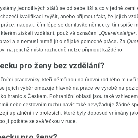
stémy jednotlivých států se od sebe liší a co v jedné zemi
hazeči kvalifikaci zvýšit, anebo přijmout fakt, že jejich vz
práce, naopak, čím lépe se domluvíte německy, tím spíše m
 kterém získali vzdělání, používá označení „
Quereinsteiger
.
 praxi ale nemusí nutně jít o nějaké pomocné práce. Za
Quer
oby, na jejichž místo rozhodně nelze přijmout každého.
ecku pro ženy bez vzdělání?
čními pracovníky, kteří němčinou na úrovni rodilého mluvč
e jejich výběr omezuje hlavně na práce ve výrobě na pozic
ko hranic s Českem. Pohraniční oblasti jsou také vzhledem 
omii nebo cestovním ruchu navíc také nevyžaduje žádné spe
jí uplatnění i v profesích
, které byly doposud vnímány jak
bo ji potkáte se svářečkou v ruce.
mecku pro ženy?