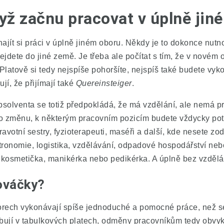
ž začnu pracovat v úplně jin
e najít si práci v úplně jiném oboru. Někdy je to dokonce nut
ejdete do jiné země. Je třeba ale počítat s tím, že v novém
Platově si tedy nejspíše pohoršíte, nejspíš také budete vyk
jí, že přijímají také
Quereinsteiger
.
bsolventa se totiž předpokládá, že má vzdělání, ale nemá p
o změnu, k některým pracovním pozicím budete vždycky potřeb
ravotní sestry, fyzioterapeuti, maséři a další, kde nesete z
tronomie, logistika, vzdělávání, odpadové hospodářství ne
eba kosmetička, manikérka nebo pedikérka. A úplně bez vzděl
nováčky?
borech vykonávají spíše jednoduché a pomocné práce, než 
libují v tabulkových platech, odměny pracovníkům tedy obvyk