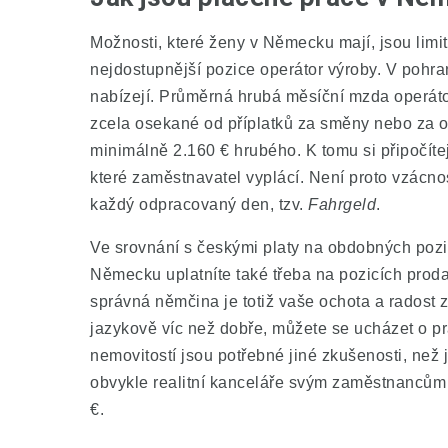
Možnosti, které ženy v Německu mají, jsou lim
nejdostupnější pozice operátor výroby. V pohran
nabízejí. Průměrná hrubá měsíční mzda operát
zcela osekané od příplatků za směny nebo za o
minimálně 2.160 € hrubého. K tomu si připočíte
které zaměstnavatel vyplácí. Není proto vzácnos
každý odpracovaný den, tzv.
Fa
hrgeld
.
Ve srovnání s českými platy na obdobných pozic
Německu uplatníte také třeba na pozicích proda
správná němčina je totiž vaše ochota a radost 
jazykově víc než dobře, můžete se ucházet o prá
nemovitostí jsou potřebné jiné zkušenosti, než 
obvykle realitní kanceláře svým zaměstnancům 
€.