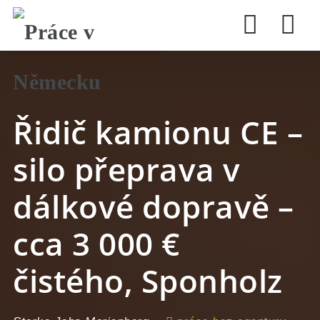
Nav
Řidič kamionu CE –
silo přeprava v
dálkové dopravě –
cca 3 000 €
čistého, Sponholz