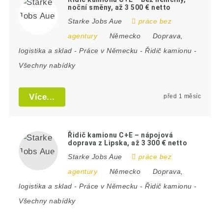
noční směny, až 3 500 € netto
Starke Jobs Aue
práce bez
agentury
Německo
Doprava,
logistika a sklad
-
Práce v Německu
-
Řidič kamionu
-
Všechny nabídky
Více...
před 1 měsíc
Řidič kamionu C+E – nápojová
doprava z Lipska, až 3 300 € netto
Starke Jobs Aue
práce bez
agentury
Německo
Doprava,
logistika a sklad
-
Práce v Německu
-
Řidič kamionu
-
Všechny nabídky