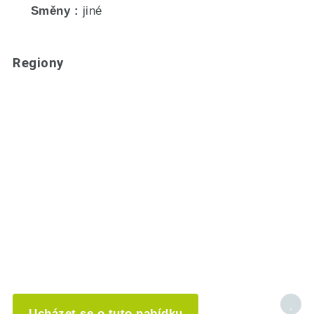
Směny
jiné
Regiony
Ucházet se o tuto nabídku