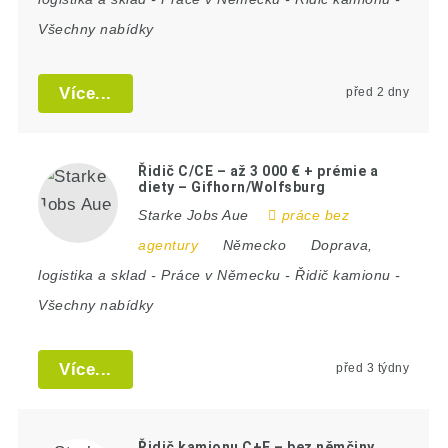
Všechny nabídky
Více...
před 2 dny
Řidič C/CE – až 3 000 € + prémie a
diety – Gifhorn/Wolfsburg
Starke Jobs Aue
práce bez
agentury
Německo
Doprava,
logistika a sklad
-
Práce v Německu
-
Řidič kamionu
-
Všechny nabídky
Více...
před 3 týdny
Řidič kamionu C+E – bez němčiny,