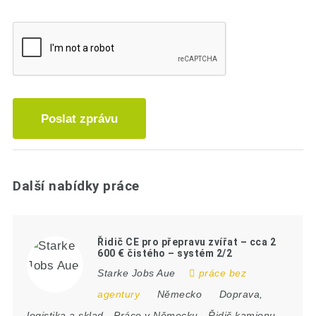
Poslat zprávu
Další nabídky práce
Řidič CE pro přepravu zvířat – cca 2
600 € čistého – systém 2/2
Starke Jobs Aue
práce bez
agentury
Německo
Doprava,
logistika a sklad
-
Práce v Německu
-
Řidič kamionu
-