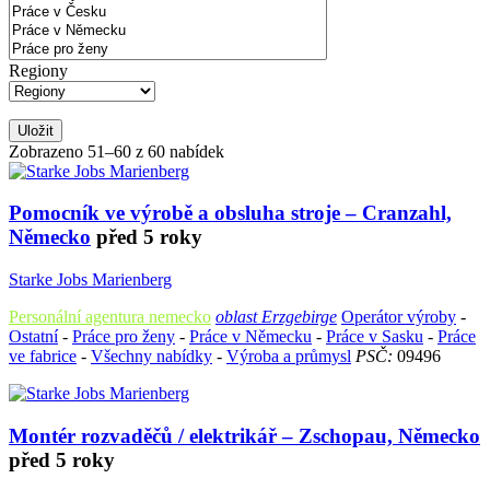
Regiony
Uložit
Zobrazeno 51–60 z 60 nabídek
Pomocník ve výrobě a obsluha stroje – Cranzahl,
Německo
před 5 roky
Starke Jobs Marienberg
Personální agentura nemecko
oblast Erzgebirge
Operátor výroby
-
Ostatní
-
Práce pro ženy
-
Práce v Německu
-
Práce v Sasku
-
Práce
ve fabrice
-
Všechny nabídky
-
Výroba a průmysl
PSČ:
09496
Montér rozvaděčů / elektrikář – Zschopau, Německo
před 5 roky