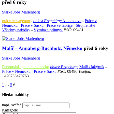
před 6 roky
Starke Jobs Marienberg
práce bez agentury
oblast Erzgebirge
Automotive
-
Práce v
Německu
-
Práce v Sasku
-
Práce ve fabrice
-
Strojírenství
-
Všechny nabídky
-
Výroba a průmysl
PSČ:
09481
Malíř – Annaberg-Buchholz, Německo
před 6 roky
Starke Jobs Marienberg
Personální agentura nemecko
oblast Erzgebirge
Malíř / lakýrník
-
Práce v Německu
-
Práce v Sasku
PSČ:
09496
Telefon:
+420733479763
1
…
5
6
Hledat nabídky
např. svářeč
Kategorie