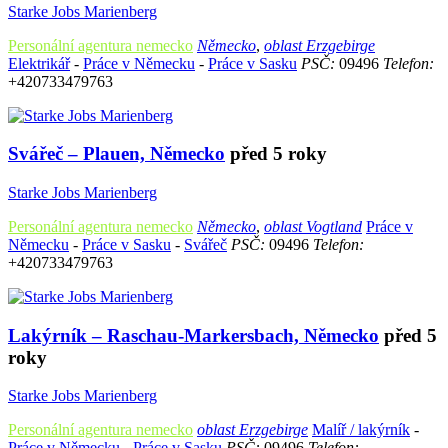
Starke Jobs Marienberg
Personální agentura nemecko
Německo
,
oblast Erzgebirge
Elektrikář
-
Práce v Německu
-
Práce v Sasku
PSČ:
09496
Telefon:
+420733479763
Svářeč – Plauen, Německo
před 5 roky
Starke Jobs Marienberg
Personální agentura nemecko
Německo
,
oblast Vogtland
Práce v
Německu
-
Práce v Sasku
-
Svářeč
PSČ:
09496
Telefon:
+420733479763
Lakýrník – Raschau-Markersbach, Německo
před 5
roky
Starke Jobs Marienberg
Personální agentura nemecko
oblast Erzgebirge
Malíř / lakýrník
-
Práce v Německu
-
Práce v Sasku
PSČ:
09496
Telefon: