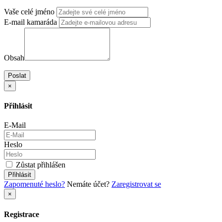
Vaše celé jméno
E-mail kamaráda
Obsah
Poslat
×
Přihlásit
E-Mail
Heslo
Zůstat přihlášen
Přihlásit
Zapomenuté heslo?
Nemáte účet?
Zaregistrovat se
×
Registrace