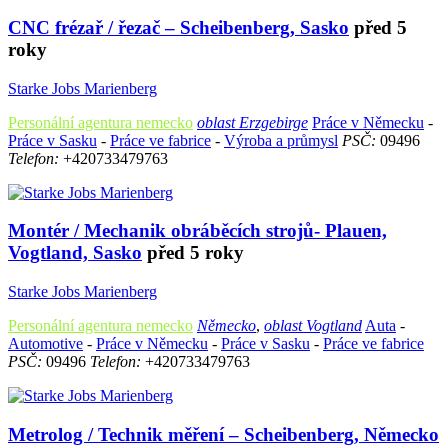
CNC frézař / řezač – Scheibenberg, Sasko
před 5
roky
Starke Jobs Marienberg
Personální agentura nemecko
oblast Erzgebirge
Práce v Německu
-
Práce v Sasku
-
Práce ve fabrice
-
Výroba a průmysl
PSČ:
09496
Telefon:
+420733479763
Montér / Mechanik obráběcích strojů- Plauen,
Vogtland, Sasko
před 5 roky
Starke Jobs Marienberg
Personální agentura nemecko
Německo
,
oblast Vogtland
Auta
-
Automotive
-
Práce v Německu
-
Práce v Sasku
-
Práce ve fabrice
PSČ:
09496
Telefon:
+420733479763
Metrolog / Technik měření – Scheibenberg, Německo