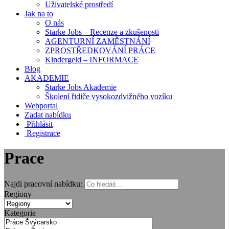
Uživatelské prostředí
Jak na to
O nás
Starke Jobs – Recenze a zkušenosti
AGENTURNÍ ZAMĚSTNÁNÍ
ZPROSTŘEDKOVÁNÍ PRÁCE
Kindergeld – INFORMACE
Blog
AKADEMIE
Starke Jobs Akademie
Školení řidiče vysokozdvižného vozíku
Webportal
Zadat nabídku
Přihlásit
Registrace
Prace
Najdi pracovní nabídku:
Regiony
Kategorie