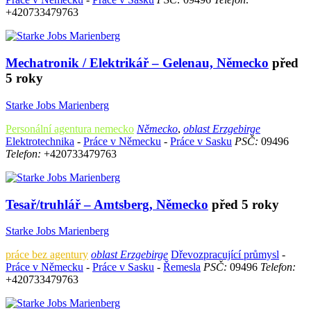
+420733479763
Mechatronik / Elektrikář – Gelenau, Německo
před
5 roky
Starke Jobs Marienberg
Personální agentura nemecko
Německo
,
oblast Erzgebirge
Elektrotechnika
-
Práce v Německu
-
Práce v Sasku
PSČ:
09496
Telefon:
+420733479763
Tesař/truhlář – Amtsberg, Německo
před 5 roky
Starke Jobs Marienberg
práce bez agentury
oblast Erzgebirge
Dřevozpracující průmysl
-
Práce v Německu
-
Práce v Sasku
-
Řemesla
PSČ:
09496
Telefon:
+420733479763