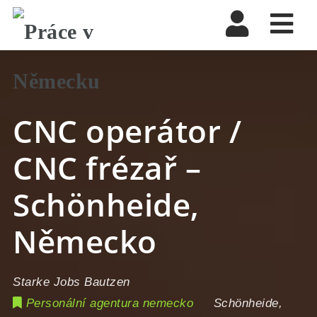
Nav
CNC operátor /
CNC frézař –
Schönheide,
Německo
Starke Jobs Bautzen
Personální agentura nemecko
Schönheide
,