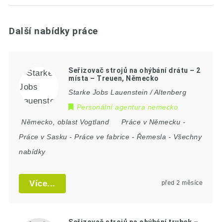
Další nabídky práce
Seřizovač strojů na ohýbání drátu – 2
místa – Treuen, Německo
Starke Jobs Lauenstein / Altenberg
Personální agentura nemecko
Německo
,
oblast Vogtland
Práce v Německu
-
Práce v Sasku
-
Práce ve fabrice
-
Řemesla
-
Všechny
nabídky
Více...
před 2 měsíce
Seřizovač strojů na ohýbání trubek –