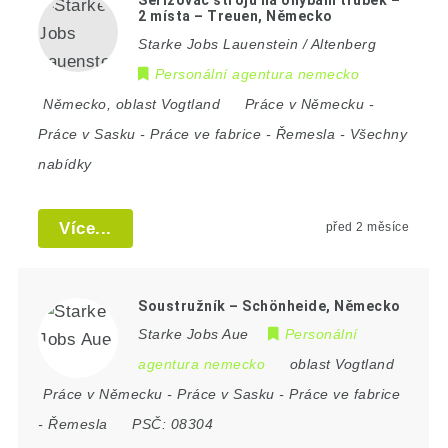
2 místa – Treuen, Německo
Starke Jobs Lauenstein / Altenberg
Personální agentura nemecko
Německo
,
oblast Vogtland
Práce v Německu
-
Práce v Sasku
-
Práce ve fabrice
-
Řemesla
-
Všechny
nabídky
Více...
před 2 měsíce
Soustružník – Schönheide, Německo
Starke Jobs Aue
Personální
agentura nemecko
oblast Vogtland
Práce v Německu
-
Práce v Sasku
-
Práce ve fabrice
-
Řemesla
PSČ:
08304