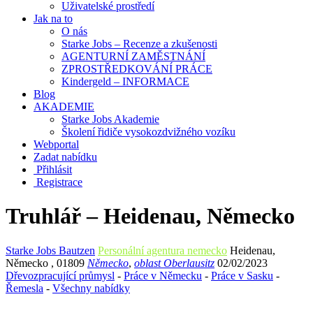
Uživatelské prostředí
Jak na to
O nás
Starke Jobs – Recenze a zkušenosti
AGENTURNÍ ZAMĚSTNÁNÍ
ZPROSTŘEDKOVÁNÍ PRÁCE
Kindergeld – INFORMACE
Blog
AKADEMIE
Starke Jobs Akademie
Školení řidiče vysokozdvižného vozíku
Webportal
Zadat nabídku
Přihlásit
Registrace
Truhlář – Heidenau, Německo
Starke Jobs Bautzen
Personální agentura nemecko
Heidenau
,
Německo
,
01809
Německo
,
oblast Oberlausitz
02/02/2023
Dřevozpracující průmysl
-
Práce v Německu
-
Práce v Sasku
-
Řemesla
-
Všechny nabídky