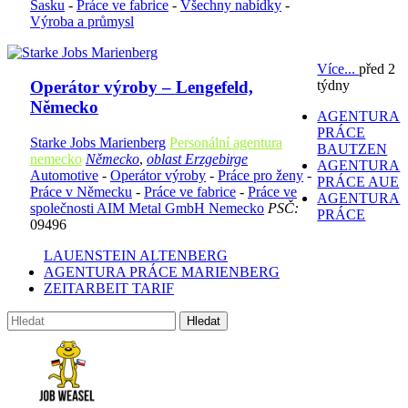
Sasku
-
Práce ve fabrice
-
Všechny nabídky
-
Výroba a průmysl
Více...
před 2
týdny
Operátor výroby – Lengefeld,
Německo
AGENTURA
PRÁCE
Starke Jobs Marienberg
Personální agentura
BAUTZEN
nemecko
Německo
,
oblast Erzgebirge
AGENTURA
Automotive
-
Operátor výroby
-
Práce pro ženy
-
PRÁCE AUE
Práce v Německu
-
Práce ve fabrice
-
Práce ve
AGENTURA
společnosti AIM Metal GmbH Nemecko
PSČ:
PRÁCE
09496
LAUENSTEIN ALTENBERG
AGENTURA PRÁCE MARIENBERG
ZEITARBEIT TARIF