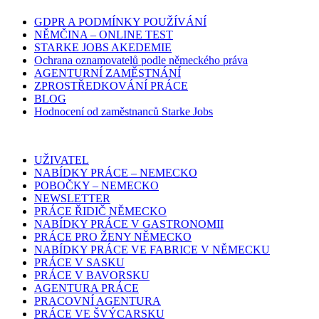
GDPR A PODMÍNKY POUŽÍVÁNÍ
NĚMČINA – ONLINE TEST
STARKE JOBS AKEDEMIE
Ochrana oznamovatelů podle německého práva
AGENTURNÍ ZAMĚSTNÁNÍ
ZPROSTŘEDKOVÁNÍ PRÁCE
BLOG
Hodnocení od zaměstnanců Starke Jobs
UŽIVATEL
NABÍDKY PRÁCE – NEMECKO
POBOČKY – NEMECKO
NEWSLETTER
PRÁCE ŘIDIČ NĚMECKO
NABÍDKY PRÁCE V GASTRONOMII
PRÁCE PRO ŽENY NĚMECKO
NABÍDKY PRÁCE VE FABRICE V NĚMECKU
PRÁCE V SASKU
PRÁCE V BAVORSKU
AGENTURA PRÁCE
PRACOVNÍ AGENTURA
PRÁCE VE ŠVÝCARSKU