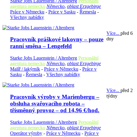
Starke Jobs Lauenstein / Altenberg
Personální
agentura nemecko
Německo
,
oblast Erzgebirge
Práce v Německu
-
Práce v Sasku
-
Řemesla
-
Všechny nabídky
Více...
před 6
dny
Pracovník práškové lakovny – pouze
ranní směna – Lengefeld
Starke Jobs Lauenstein / Altenberg
Personální
agentura nemecko
Německo
,
oblast Erzgebirge
Malíř / lakýrník
-
Práce v Německu
-
Práce v
Sasku
-
Řemesla
-
Všechny nabídky
Více...
před 2
týdny
Pracovník výroby v Marienbergu –
obsluha svařovacího robota –
třísměnný provoz – od 14,96 €/hod.
Starke Jobs Lauenstein / Altenberg
Personální
agentura nemecko
Německo
,
oblast Erzgebirge
Operátor výroby
-
Práce v Německu
-
Práce v