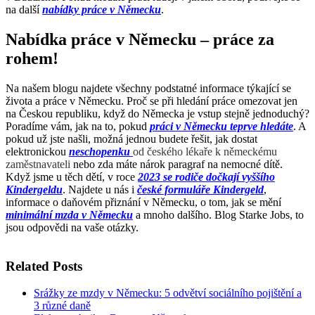
na další
nabídky práce v Německu
.
Nabídka práce v Německu – práce za
rohem!
Na našem blogu najdete všechny podstatné informace týkající se
života a práce v Německu. Proč se při hledání práce omezovat jen
na Českou republiku, když do Německa je vstup stejně jednoduchý?
Poradíme vám, jak na to, pokud
práci v Německu teprve hledáte
. A
pokud už jste našli, možná jednou budete řešit, jak dostat
elektronickou
neschopenku
od českého lékaře k německému
zaměstnavateli
nebo zda máte nárok paragraf na nemocné dítě.
Když jsme u těch dětí, v roce
2023 se rodiče dočkají vyššího
Kindergeldu
. Najdete u nás i
české formuláře Kindergeld
,
informace o daňovém přiznání v Německu, o tom, jak se mění
minimální mzda v Německu
a mnoho dalšího. Blog Starke Jobs, to
jsou odpovědi na vaše otázky.
Related Posts
Srážky ze mzdy v Německu: 5 odvětví sociálního pojištění a
3 různé daně