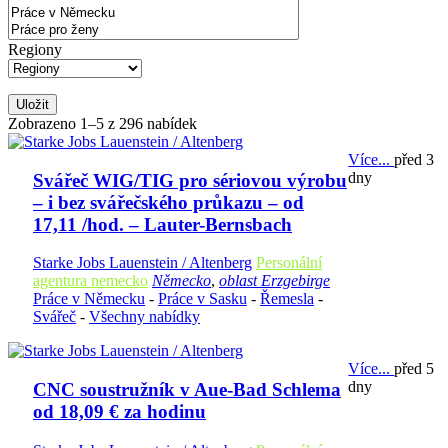
Regiony
Uložit
Zobrazeno 1–5 z 296 nabídek
Více...
před 3
dny
Svářeč WIG/TIG pro sériovou výrobu
– i bez svářečského průkazu – od
17,11 /hod. – Lauter-Bernsbach
Starke Jobs Lauenstein / Altenberg
Personální
agentura nemecko
Německo
,
oblast Erzgebirge
Práce v Německu
-
Práce v Sasku
-
Řemesla
-
Svářeč
-
Všechny nabídky
Více...
před 5
dny
CNC soustružník v Aue-Bad Schlema
od 18,09 € za hodinu