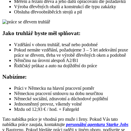
Měření a řezání dřeva a jeho další opracování dle požadavků
Výroba dřevěných obalů a konstrukcí dle typu zakázky
Obsluha dřevoobráběcích strojů a pil
Jako truhlář byste měl splňovat:
Vzdělání v oboru truhlář, tesař nebo podobné
Pokud nemáte vzdělání, požadujeme 3 – 5 let adekvátní praxe
práce se dřevem, třeba ve výrobě dřevěných oken a podobně
Němčinu na úrovni alespoň A2/B1
Řidičský průkaz a auto na dojíždění do práce
Nabízíme:
Práci v Německu na hlavní pracovní poměr
Německou pracovní smlouvu na dobu neurčitou
Německé sociální, zdravotní a důchodové pojištění
Jednosměnný provoz, víkendy volné
Mzdu od 12,93 € / hod. + Fahrgeld
Tato nabídka práce je vhodná pro muže i ženy. Pokud Vás tato
nabídka práce zaujala, kontaktujte
personální agenturu Starke Jobs
v Bautzenu. Pokud hledáte práci raději v jiném oboru, podívejte se