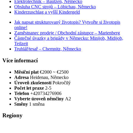
Elektrotechnik – Bautzen, Německo
Obsluha CNC strojů – Löbichau, Německo
Kinderzuschlag a vyšší Kindergeld
Jak napsat strukturovaný životopis? Vytvořte si životopis
online!
Zaměstnanec prodeje / Obchodní zástupce – Marienberg
Částečné úvazky a brigády v Německu: Minijob, Midijob,
Teilzeit
Truhlář/tesař – Chemnitz, Německo
Více informací
Měsíční plat
€2000 ~ €2500
Adresa
Heidenau, Německo
Úroveň zkušeností
Pokročilý
Počet let praxe
2-5
Telefon
+420734276906
Vyberte úroveň němčiny
A2
Směny
1 směna
Regiony