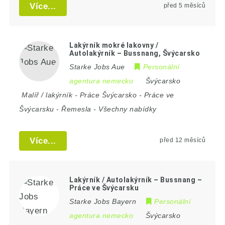
Více...
před 5 měsíců
Lakýrník mokré lakovny /
Autolakýrník – Bussnang, Švýcarsko
Starke Jobs Aue
Personální
agentura nemecko
Švýcarsko
Malíř / lakýrník
-
Práce Švýcarsko
-
Práce ve
Švýcarsku
-
Řemesla
-
Všechny nabídky
Více...
před 12 měsíců
Lakýrník / Autolakýrník – Bussnang –
Práce ve Švýcarsku
Starke Jobs Bayern
Personální
agentura nemecko
Švýcarsko