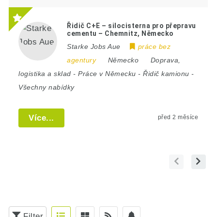
Řidič C+E – silocisterna pro přepravu
cementu – Chemnitz, Německo
Starke Jobs Aue
práce bez
agentury
Německo
Doprava,
logistika a sklad
-
Práce v Německu
-
Řidič kamionu
-
Všechny nabídky
Více...
před 2 měsíce
Filter