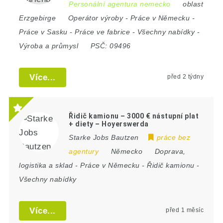
Personální agentura nemecko
oblast
Erzgebirge
Operátor výroby
-
Práce v Německu
-
Práce v Sasku
-
Práce ve fabrice
-
Všechny nabídky
-
Výroba a průmysl
PSČ:
09496
Více...
před 2 týdny
Řidič kamionu – 3000 € nástupní plat
+ diety – Hoyerswerda
Starke Jobs Bautzen
práce bez
agentury
Německo
Doprava,
logistika a sklad
-
Práce v Německu
-
Řidič kamionu
-
Všechny nabídky
Více...
před 1 měsíc