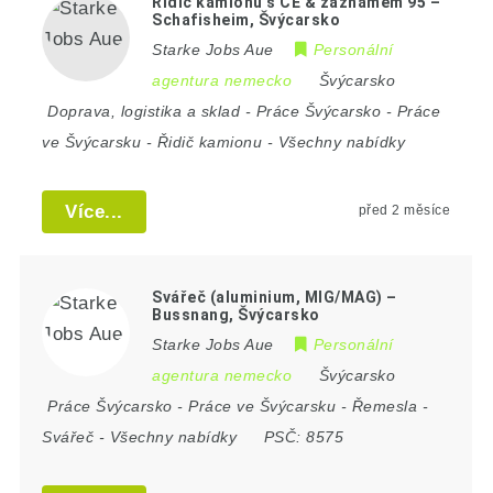
Řidič kamionu s CE & záznamem 95 –
Schafisheim, Švýcarsko
Starke Jobs Aue
Personální
agentura nemecko
Švýcarsko
Doprava, logistika a sklad
-
Práce Švýcarsko
-
Práce
ve Švýcarsku
-
Řidič kamionu
-
Všechny nabídky
Více...
před 2 měsíce
Svářeč (aluminium, MIG/MAG) –
Bussnang, Švýcarsko
Starke Jobs Aue
Personální
agentura nemecko
Švýcarsko
Práce Švýcarsko
-
Práce ve Švýcarsku
-
Řemesla
-
Svářeč
-
Všechny nabídky
PSČ:
8575