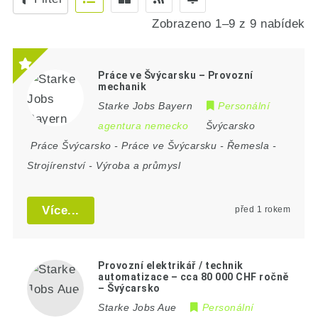
Zobrazeno 1–9 z 9 nabídek
Práce ve Švýcarsku – Provozní
mechanik
Starke Jobs Bayern
Personální
agentura nemecko
Švýcarsko
Práce Švýcarsko
-
Práce ve Švýcarsku
-
Řemesla
-
Strojírenství
-
Výroba a průmysl
Více...
před 1 rokem
Provozní elektrikář / technik
automatizace – cca 80 000 CHF ročně
– Švýcarsko
Starke Jobs Aue
Personální