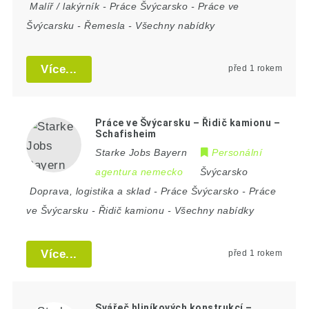
Malíř / lakýrník
-
Práce Švýcarsko
-
Práce ve
Švýcarsku
-
Řemesla
-
Všechny nabídky
Více...
před 1 rokem
Práce ve Švýcarsku – Řidič kamionu –
Schafisheim
Starke Jobs Bayern
Personální
agentura nemecko
Švýcarsko
Doprava, logistika a sklad
-
Práce Švýcarsko
-
Práce
ve Švýcarsku
-
Řidič kamionu
-
Všechny nabídky
Více...
před 1 rokem
Svářeč hliníkových konstrukcí –