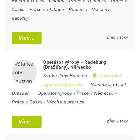
Elektrotechnika
-
Ostatní
-
Práce v Německu
-
Práce v
Sasku
-
Práce ve fabrice
-
Řemesla
-
Všechny
nabídky
Více...
před 2 roky
Operátor výroby – Radeburg
(Drážďany), Německo
Starke Jobs Bautzen
Personální
agentura nemecko
Německo
,
oblast
Dresden
Operátor výroby
-
Práce v Německu
-
Práce v Sasku
-
Výroba a průmysl
Více...
před 2 roky