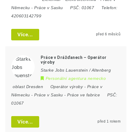
Německu
-
Práce v Sasku
PSČ:
01067
Telefon:
420603142799
Více...
před 6 měsíců
Práce v Drážďanech – Operátor
výroby
Starke Jobs Lauenstein / Altenberg
Personální agentura nemecko
oblast Dresden
Operátor výroby
-
Práce v
Německu
-
Práce v Sasku
-
Práce ve fabrice
PSČ:
01067
Více...
před 1 rokem