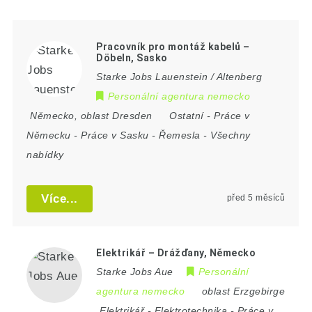
Pracovník pro montáž kabelů –
Döbeln, Sasko
Starke Jobs Lauenstein / Altenberg
Personální agentura nemecko
Německo
,
oblast Dresden
Ostatní
-
Práce v
Německu
-
Práce v Sasku
-
Řemesla
-
Všechny
nabídky
Více...
před 5 měsíců
Elektrikář – Drážďany, Německo
Starke Jobs Aue
Personální
agentura nemecko
oblast Erzgebirge
Elektrikář
-
Elektrotechnika
-
Práce v