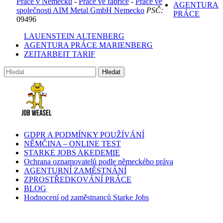
Práce v Německu
-
Práce ve fabrice
-
Práce ve
AGENTURA
společnosti AIM Metal GmbH Nemecko
PSČ:
PRÁCE
09496
LAUENSTEIN ALTENBERG
AGENTURA PRÁCE MARIENBERG
ZEITARBEIT TARIF
GDPR A PODMÍNKY POUŽÍVÁNÍ
NĚMČINA – ONLINE TEST
STARKE JOBS AKEDEMIE
Ochrana oznamovatelů podle německého práva
AGENTURNÍ ZAMĚSTNÁNÍ
ZPROSTŘEDKOVÁNÍ PRÁCE
BLOG
Hodnocení od zaměstnanců Starke Jobs