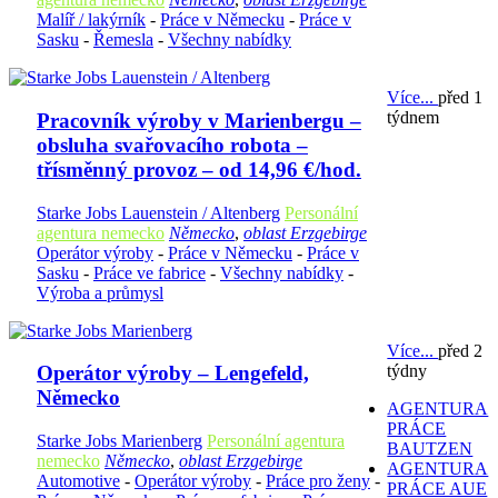
Malíř / lakýrník
-
Práce v Německu
-
Práce v
Sasku
-
Řemesla
-
Všechny nabídky
Více...
před 1
týdnem
Pracovník výroby v Marienbergu –
obsluha svařovacího robota –
třísměnný provoz – od 14,96 €/hod.
Starke Jobs Lauenstein / Altenberg
Personální
agentura nemecko
Německo
,
oblast Erzgebirge
Operátor výroby
-
Práce v Německu
-
Práce v
Sasku
-
Práce ve fabrice
-
Všechny nabídky
-
Výroba a průmysl
Více...
před 2
týdny
Operátor výroby – Lengefeld,
Německo
AGENTURA
PRÁCE
Starke Jobs Marienberg
Personální agentura
BAUTZEN
nemecko
Německo
,
oblast Erzgebirge
AGENTURA
Automotive
-
Operátor výroby
-
Práce pro ženy
-
PRÁCE AUE