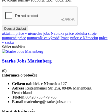
Povolené formáty souboru: .doc, .docx, .pdf
Odeslat žádost
aktuální práce v německu
jobs
Nabídka práce
obsluha stroje
pomocné práce
pomocník ve výrobě
Prace
práce v Německu
práce
v sasku
Sdílet nabídku
Starke Jobs Marienberg
(0)
Informace o pobočce
Celkem nabídek v Německu
127
Adresa
Reitzenhainer Str. 25a, 09496 Marienberg,
Deutschland
Telefon
00420 733 479 763
E-mail
marienberg@starke-jobs.com
Kontaktujte nás