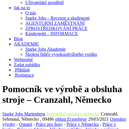
Uživatelské prostředí
Jak na to
O nás
Starke Jobs – Recenze a zkušenosti
AGENTURNÍ ZAMĚSTNÁNÍ
ZPROSTŘEDKOVÁNÍ PRÁCE
Kindergeld – INFORMACE
Blog
AKADEMIE
Starke Jobs Akademie
Školení řidiče vysokozdvižného vozíku
Webportal
Zadat nabídku
Přihlásit
Registrace
Pomocník ve výrobě a obsluha
stroje – Cranzahl, Německo
Starke Jobs Marienberg
Personální agentura nemecko
Cranzahl
,
Sehmatal
,
Německo
,
09496
oblast Erzgebirge
29/03/2021
Operátor
výroby
-
Ostatní
-
Práce pro ženy
-
Práce v Německu
-
Práce v