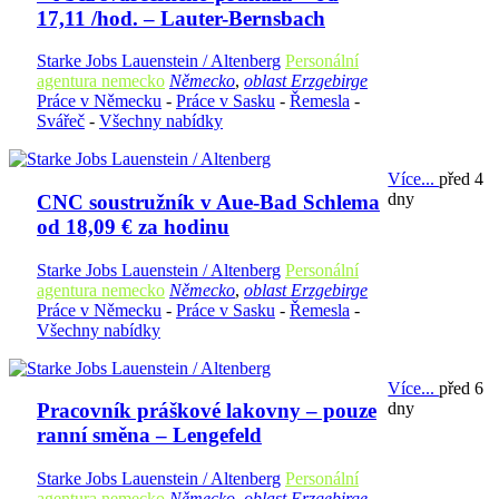
17,11 /hod. – Lauter-Bernsbach
Starke Jobs Lauenstein / Altenberg
Personální
agentura nemecko
Německo
,
oblast Erzgebirge
Práce v Německu
-
Práce v Sasku
-
Řemesla
-
Svářeč
-
Všechny nabídky
Více...
před 4
dny
CNC soustružník v Aue-Bad Schlema
od 18,09 € za hodinu
Starke Jobs Lauenstein / Altenberg
Personální
agentura nemecko
Německo
,
oblast Erzgebirge
Práce v Německu
-
Práce v Sasku
-
Řemesla
-
Všechny nabídky
Více...
před 6
dny
Pracovník práškové lakovny – pouze
ranní směna – Lengefeld
Starke Jobs Lauenstein / Altenberg
Personální
agentura nemecko
Německo
,
oblast Erzgebirge