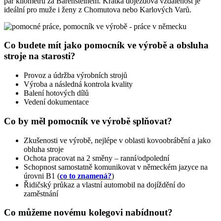
pár kilometrů za Bärensteinem. Krátká dojezdová vzdálenost je
ideální pro muže i ženy z Chomutova nebo Karlových Varů.
Co budete mít jako pomocník ve výrobě a obsluha
stroje na starosti?
Provoz a údržba výrobních strojů
Výroba a následná kontrola kvality
Balení hotových dílů
Vedení dokumentace
Co by měl pomocník ve výrobě splňovat?
Zkušenosti ve výrobě, nejlépe v oblasti kovoobrábění a jako
obluha stroje
Ochota pracovat na 2 směny – ranní/odpolední
Schopnost samostatně komunikovat v německém jazyce na
úrovni B1 (
co to znamená?
)
Řidičský průkaz a vlastní automobil na dojíždění do
zaměstnání
Co můžeme novému kolegovi nabídnout?