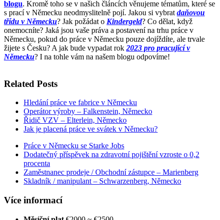
blogu
. Kromě toho se v našich článcích věnujeme tématům, které se
s prací v Německu neodmyslitelně pojí. Jakou si vybrat
daňovou
třídu v Německu
? Jak požádat o
Kindergeld
? Co dělat, když
onemocníte? Jaká jsou vaše práva a postavení na trhu práce v
Německu, pokud do práce v Německu pouze dojíždíte, ale trvale
žijete s Česku? A jak bude vypadat rok
2023 pro pracující v
Německu
? I na tohle vám na našem blogu odpovíme!
Related Posts
Hledání práce ve fabrice v Německu
Operátor výroby – Falkenstein, Německo
Řidič VZV – Elterlein, Německo
Jak je placená práce ve svátek v Německu?
Práce v Německu se Starke Jobs
Dodatečný příspěvek na zdravotní pojištění vzroste o 0,2
procenta
Zaměstnanec prodeje / Obchodní zástupce – Marienberg
Skladník / manipulant – Schwarzenberg, Německo
Více informací
Měsíční plat
€2000 ~ €2500