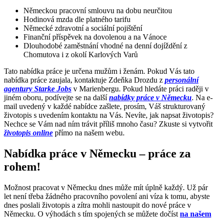
Německou pracovní smlouvu na dobu neurčitou
Hodinová mzda dle platného tarifu
Německé zdravotní a sociální pojištění
Finanční příspěvek na dovolenou a na Vánoce
Dlouhodobé zaměstnání vhodné na denní dojíždění z
Chomutova i z okolí Karlových Varů
Tato nabídka práce je určena mužům i ženám. Pokud Vás tato
nabídka práce zaujala, kontaktuje Zdeňka Drozdu z
personální
agentury Starke Jobs
v Marienbergu. Pokud hledáte práci raději v
jiném oboru, podívejte se na další
nabídky práce v Německu
. Na e-
mail uvedený v každé nabídce zašlete, prosím, Váš strukturovaný
životopis s uvedením kontaktu na Vás. Nevíte, jak napsat životopis?
Nechce se Vám nad ním trávit příliš mnoho času? Zkuste si vytvořit
životopis online
přímo na našem webu.
Nabídka práce v Německu – práce za
rohem!
Možnost pracovat v Německu dnes může mít úplně každý. Už pár
let není třeba žádného pracovního povolení ani víza k tomu, abyste
dnes poslali životopis a zítra mohli nastoupit do nové práce v
Německu. O výhodách s tím spojených se můžete dočíst
na našem