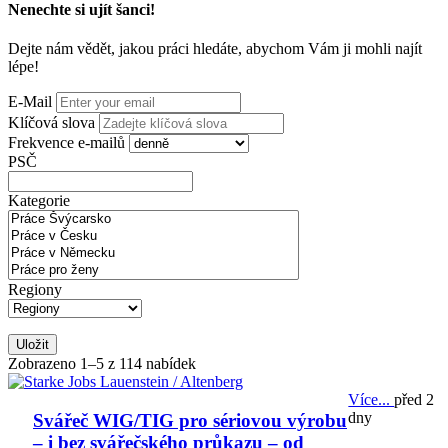
Nenechte si ujít šanci!
Dejte nám vědět, jakou práci hledáte, abychom Vám ji mohli najít
lépe!
E-Mail
Klíčová slova
Frekvence e-mailů
PSČ
Kategorie
Regiony
Uložit
Zobrazeno 1–5 z 114 nabídek
Více...
před 2
dny
Svářeč WIG/TIG pro sériovou výrobu
– i bez svářečského průkazu – od