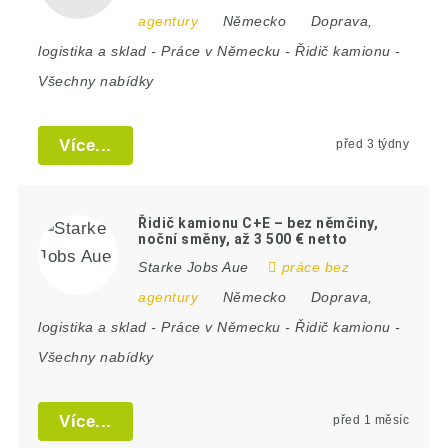
agentury
Německo
Doprava,
logistika a sklad
-
Práce v Německu
-
Řidič kamionu
-
Všechny nabídky
Více...
před 3 týdny
Řidič kamionu C+E – bez němčiny,
noční směny, až 3 500 € netto
Starke Jobs Aue
práce bez
agentury
Německo
Doprava,
logistika a sklad
-
Práce v Německu
-
Řidič kamionu
-
Všechny nabídky
Více...
před 1 měsíc