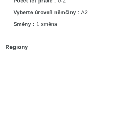
Počet let praxe
0-2
Vyberte úroveň němčiny
A2
Směny
1 směna
Regiony