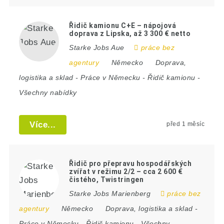
Řidič kamionu C+E – nápojová
doprava z Lipska, až 3 300 € netto
Starke Jobs Aue
práce bez
agentury
Německo
Doprava,
logistika a sklad
-
Práce v Německu
-
Řidič kamionu
-
Všechny nabídky
Více...
před 1 měsíc
Řidič pro přepravu hospodářských
zvířat v režimu 2/2 – cca 2 600 €
čistého, Twistringen
Starke Jobs Marienberg
práce bez
agentury
Německo
Doprava, logistika a sklad
-
Práce v Německu
-
Řidič kamionu
-
Všechny