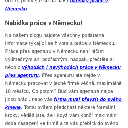
oboru, podívejte se na další
nabídky práce v
Německu
.
Nabídka práce v Německu!
Na našem blogu najdete všechny podstatné
informace týkající se života a práce v Německu.
Práce přes agenturu v Německu není ničím
výjimečným ani podřadným, naopak, přečtěte si
něco o
výhodách i nevýhodách práce v Německu
přes agenturu
. Přes agenturu ale nejde v
Německu pracovat v jedné firmě věčně, maximálně
18 měsíců. Co potom? Buď vám agentura najde
jinou práci, nebo vás
firma musí převzít do svého
kmene
. Tomu ovšem předchází některé formální
kroky, věděli jste, že i když vám končí maximální
doba nasazení ve firmě a ta vás přebírá do svého