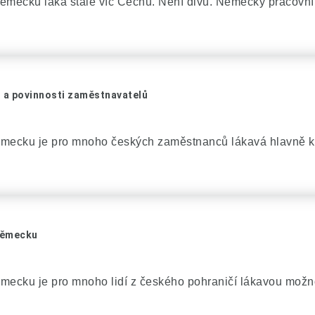
ěmecku láká stále víc Čechů. Není divu. Německý pracovní t
 a povinnosti zaměstnavatelů
ěmecku je pro mnoho českých zaměstnanců lákavá hlavně kv
Německu
mecku je pro mnoho lidí z českého pohraničí lákavou možnost