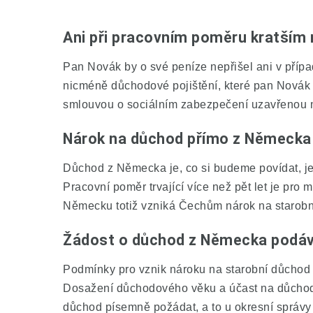
Ani při pracovním poměru kratším n
Pan Novák by o své peníze nepřišel ani v příp
nicméně důchodové pojištění, které pan Novák
smlouvou o sociálním zabezpečení uzavřenou 
Nárok na důchod přímo z Německa v
Důchod z Německa je, co si budeme povídat, jed
Pracovní poměr trvající více než pět let je pr
Německu totiž vzniká Čechům nárok na starobní
Žádost o důchod z Německa podáv
Podmínky pro vznik nároku na
starobní důcho
Dosažení důchodového věku a účast na důchodov
důchod písemně požádat, a to u okresní správy 