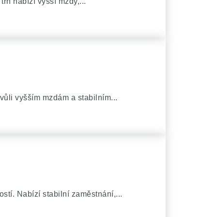
rh nabízí vyšší mzdy,...
ůli vyšším mzdám a stabilním...
í. Nabízí stabilní zaměstnání,...