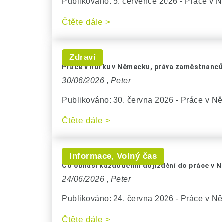
Publikováno: 5. července 2026 - Práce v N
Čtěte dále >
Zdraví
Práce v horku v Německu, práva zaměstnanců
30/06/2026 ,
Peter
Publikováno: 30. června 2026 - Práce v N
Čtěte dále >
Informace
,
Volný čas
Co obnáší každodenní dojíždění do práce v 
24/06/2026 ,
Peter
Publikováno: 24. června 2026 - Práce v Ně
Čtěte dále >