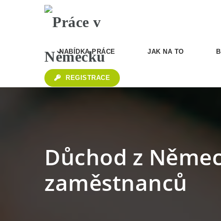
NABÍDKA PRÁCE
JAK NA TO
B
REGISTRACE
Důchod z Německ
zaměstnanců