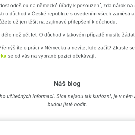
dost odešlou na německé úřady k posouzení, zda nárok na s
i o důchod v České republice s uvedením všech zaměstnava
žete už jen těšit na zajímavé přilepšení k důchodu.
i déle než pět let. O důchod v takovém případě musíte žádat
emýšlíte o práci v Německu a nevíte, kde začít? Zkuste s
yka
se od vás na vybrané pozici očekávají.
Náš blog
 užitečných informací. Sice nejsou tak kuriózní, je v něm 
budou jistě hodit.