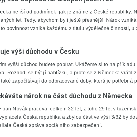
cka neliší od podmínek, jak je známe z České republiky. Na
ých let. Tedy, abychom byli ještě přesnější. Nárok vzniká p
ato povinnost vzniká každému z titulu výdělečné činnosti, u
uje výši důchodu v Česku
tím vyšší důchod budete pobírat. Ukážeme si to na příklad
 Rozhodl se být jí nablízku, a proto se z Německa vrátil z
ž také započítávají do odpracované doby, která je potřebná 
skáváte nárok na část důchodu z Německa
 pan Novák pracoval celkem 32 let, z toho 29 let v tuzemsk
vyplácela Česká republika a zbylou část ve výši 3/32 by do
sílala Česká správa sociálního zabezpečení.