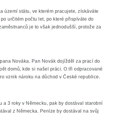
 území státu, ve kterém pracujete, získáváte
o určitém počtu let, po které přispíváte do
 zaměstnanců je to však jednodušší, protože za
u pana Nováka. Pan Novák dojížděl za prací do
pět domů, kde si našel práci. O tři odpracované
pro vznik nároku na důchod v České republice.
u a 3 roky v Německu, pak by dostával starobní
stával z Německa. Peníze by dostával na svůj