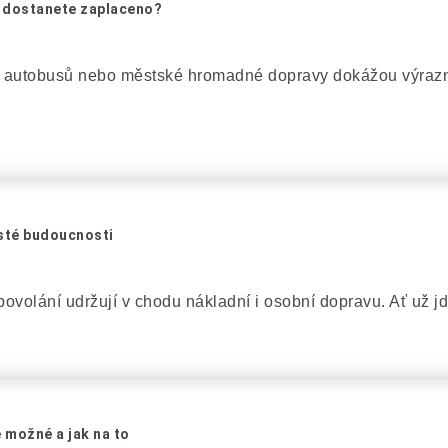
a dostanete zaplaceno?
ů, autobusů nebo městské hromadné dopravy dokážou výrazn
isté budoucnosti
ovolání udržují v chodu nákladní i osobní dopravu. Ať už jde
 možné a jak na to