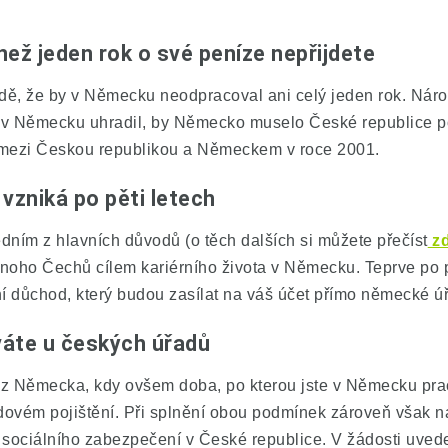
ež jeden rok o své peníze nepřijdete
adě, že by v Německu neodpracoval ani celý jeden rok. Nár
 v Německu uhradil, by Německo muselo České republice po
mezi Českou republikou a Německem v roce 2001.
zniká po pěti letech
ním z hlavních důvodů (o těch dalších si můžete přečíst
z
o mnoho Čechů cílem kariérního života v Německu. Teprve po 
 důchod, který budou zasílat na váš účet přímo německé ú
áte u českých úřadů
d z Německa
, kdy ovšem doba, po kterou jste v Německu pracov
ém pojištění. Při splnění obou podmínek zároveň však nár
sociálního zabezpečení v České republice. V žádosti uvedet