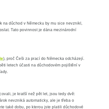
ok na důchod v Německu by mu sice nevznikl,
slat. Tato povinnost je dána mezinárodní
de
), proč Češi za prací do Německa odcházejí.
pěti letech účasti na důchodovém pojištění v
řady.
ali, je kratší než pět let, jsou tedy dvě:
ok nevzniká automaticky, ale je třeba o
e také dobu, po kterou jste platili důchodové