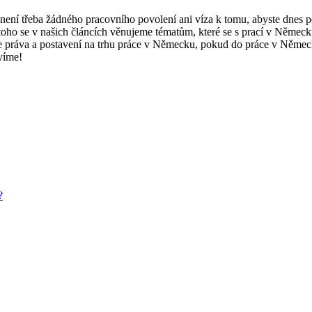
ní třeba žádného pracovního povolení ani víza k tomu, abyste dnes po
oho se v našich článcích věnujeme tématům, které se s prací v Německ
e práva a postavení na trhu práce v Německu, pokud do práce v Německu
víme!
?