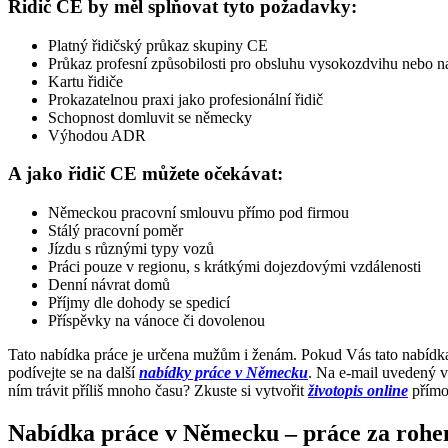
Řidič CE by měl splňovat tyto požadavky:
Platný řidičský průkaz skupiny CE
Průkaz profesní způsobilosti pro obsluhu vysokozdvihu nebo n
Kartu řidiče
Prokazatelnou praxi jako profesionální řidič
Schopnost domluvit se německy
Výhodou ADR
A jako řidič CE můžete očekávat:
Německou pracovní smlouvu přímo pod firmou
Stálý pracovní poměr
Jízdu s různými typy vozů
Práci pouze v regionu, s krátkými dojezdovými vzdálenosti
Denní návrat domů
Příjmy dle dohody se spedicí
Příspěvky na vánoce či dovolenou
Tato nabídka práce je určena mužům i ženám. Pokud Vás tato nabídk
podívejte se na další
nabídky práce v Německu
. Na e-mail uvedený v
ním trávit příliš mnoho času? Zkuste si vytvořit
životopis online
přímo
Nabídka práce v Německu – práce za roh