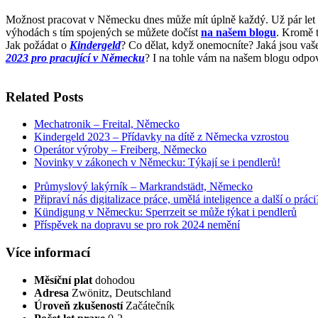
Možnost pracovat v Německu dnes může mít úplně každý. Už pár let ne
výhodách s tím spojených se můžete dočíst
na našem blogu
. Kromě t
Jak požádat o
Kindergeld
? Co dělat, když onemocníte? Jaká jsou vaš
2023 pro pracující v Německu
? I na tohle vám na našem blogu odpo
Related Posts
Mechatronik – Freital, Německo
Kindergeld 2023 – Přídavky na dítě z Německa vzrostou
Operátor výroby – Freiberg, Německo
Novinky v zákonech v Německu: Týkají se i pendlerů!
Průmyslový lakýrník – Markrandstädt, Německo
Připraví nás digitalizace práce, umělá inteligence a další o práci
Kündigung v Německu: Sperrzeit se může týkat i pendlerů
Příspěvek na dopravu se pro rok 2024 nemění
Více informací
Měsíční plat
dohodou
Adresa
Zwönitz, Deutschland
Úroveň zkušeností
Začátečník