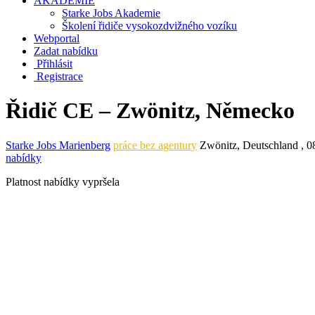
AKADEMIE
Starke Jobs Akademie
Školení řidiče vysokozdvižného vozíku
Webportal
Zadat nabídku
Přihlásit
Registrace
Řidič CE – Zwönitz, Německo
Starke Jobs Marienberg
práce bez agentury
Zwönitz
,
Deutschland
,
0
nabídky
Platnost nabídky vypršela