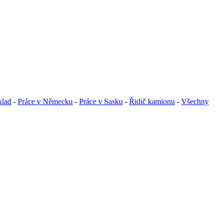
klad
-
Práce v Německu
-
Práce v Sasku
-
Řidič kamionu
-
Všechny