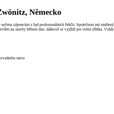
Zwönitz, Německo
e určena zájemcům z řad profesionálních řidičů. Společnost má smíšený
devším na stavby během dne, dálkově se vyjíždí jen velmi zřídka. Vzhle
bezvadném stavu