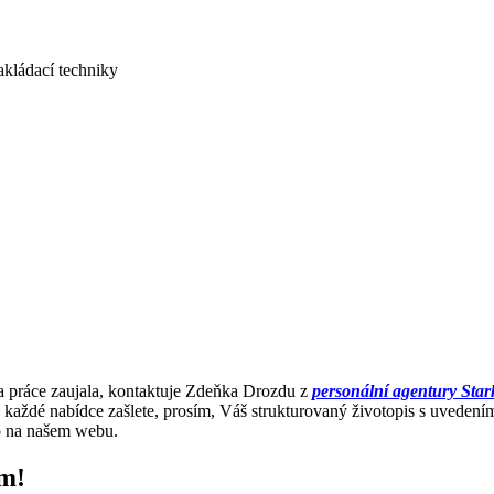
akládací techniky
a práce zaujala, kontaktuje Zdeňka Drozdu z
personální agentury Star
 každé nabídce zašlete, prosím, Váš strukturovaný životopis s uvedení
 na našem webu.
em!