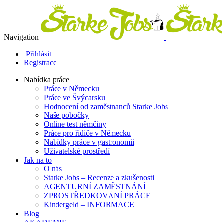
Navigation
Přihlásit
Registrace
Nabídka práce
Práce v Německu
Práce ve Švýcarsku
Hodnocení od zaměstnanců Starke Jobs
Naše pobočky
Online test němčiny
Práce pro řidiče v Německu
Nabídky práce v gastronomii
Uživatelské prostředí
Jak na to
O nás
Starke Jobs – Recenze a zkušenosti
AGENTURNÍ ZAMĚSTNÁNÍ
ZPROSTŘEDKOVÁNÍ PRÁCE
Kindergeld – INFORMACE
Blog