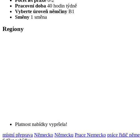
Počet let praxe
0-2
Pracovní doba
40 hodin týdně
Vyberte úroveň němčiny
B1
Směny
1 směna
Regiony
Platnost nabídky vypršela!
místní přeprava
Německo
Německu
Prace Nemecko
práce řidič něm