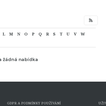
L
M
N
O
P
Q
R
S
T
U
V
W
a žádná nabídka
GDPR A PODMÍNKY POUŽÍVÁNÍ
UŽI