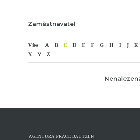
Zaměstnavatel
Vše
A
B
C
D
E
F
G
H
I
J
K
X
Y
Z
Nenalezen
AGENTURA PRÁCE BAUTZEN