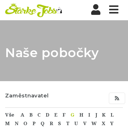
Nav
Naše pobočky
Zaměstnavatel
Vše
A
B
C
D
E
F
G
H
I
J
K
L
M
N
O
P
Q
R
S
T
U
V
W
X
Y