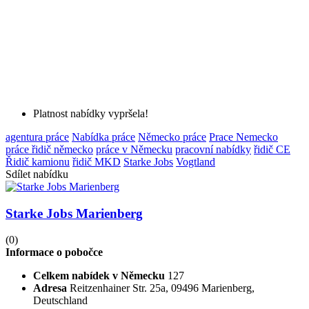
Platnost nabídky vypršela!
agentura práce
Nabídka práce
Německo práce
Prace Nemecko
práce řidič německo
práce v Německu
pracovní nabídky
řidič CE
Řidič kamionu
řidič MKD
Starke Jobs
Vogtland
Sdílet nabídku
Starke Jobs Marienberg
(0)
Informace o pobočce
Celkem nabídek v Německu
127
Adresa
Reitzenhainer Str. 25a, 09496 Marienberg,
Deutschland