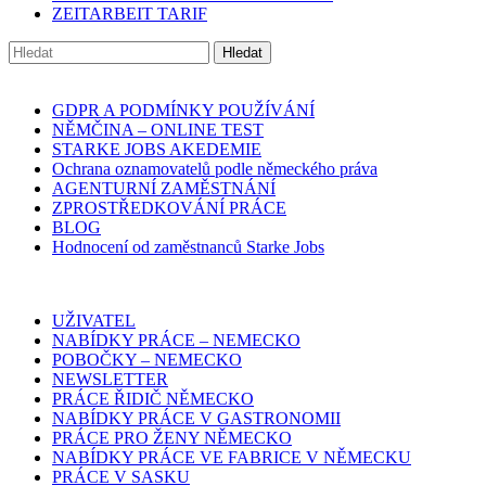
ZEITARBEIT TARIF
GDPR A PODMÍNKY POUŽÍVÁNÍ
NĚMČINA – ONLINE TEST
STARKE JOBS AKEDEMIE
Ochrana oznamovatelů podle německého práva
AGENTURNÍ ZAMĚSTNÁNÍ
ZPROSTŘEDKOVÁNÍ PRÁCE
BLOG
Hodnocení od zaměstnanců Starke Jobs
UŽIVATEL
NABÍDKY PRÁCE – NEMECKO
POBOČKY – NEMECKO
NEWSLETTER
PRÁCE ŘIDIČ NĚMECKO
NABÍDKY PRÁCE V GASTRONOMII
PRÁCE PRO ŽENY NĚMECKO
NABÍDKY PRÁCE VE FABRICE V NĚMECKU
PRÁCE V SASKU