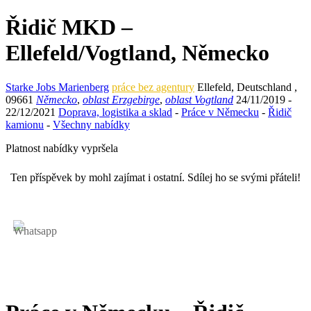
Řidič MKD –
Ellefeld/Vogtland, Německo
Starke Jobs Marienberg
práce bez agentury
Ellefeld
,
Deutschland
,
09661
Německo
,
oblast Erzgebirge
,
oblast Vogtland
24/11/2019
-
22/12/2021
Doprava, logistika a sklad
-
Práce v Německu
-
Řidič
kamionu
-
Všechny nabídky
Platnost nabídky vypršela
Ten příspěvek by mohl zajímat i ostatní. Sdílej ho se svými přáteli!