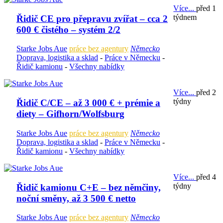
Více...
před 1
týdnem
Řidič CE pro přepravu zvířat – cca 2
600 € čistého – systém 2/2
Starke Jobs Aue
práce bez agentury
Německo
Doprava, logistika a sklad
-
Práce v Německu
-
Řidič kamionu
-
Všechny nabídky
Více...
před 2
týdny
Řidič C/CE – až 3 000 € + prémie a
diety – Gifhorn/Wolfsburg
Starke Jobs Aue
práce bez agentury
Německo
Doprava, logistika a sklad
-
Práce v Německu
-
Řidič kamionu
-
Všechny nabídky
Více...
před 4
týdny
Řidič kamionu C+E – bez němčiny,
noční směny, až 3 500 € netto
Starke Jobs Aue
práce bez agentury
Německo