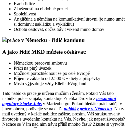
Karta řidiče
Zkušenosti na obdobné pozici
Spolehlivost
Angličtina a němčina na komunikativní úrovni (je nutno umět
si domluvit nakládku a vykládku)
Ochotu cestovat, občas trávit víkend mimo domov
A jako řidič MKD můžete očekávat:
Německou pracovní smlouvu
Práci na plný úvazek
Možnost porozhlédnout se po celé Evropě
Příjem v základu od 2.500 € + diety a příspěvky
Místo výjezdu je vždy Ellefeld/Vogtland
Tato nabídka práce je určena mužům i ženám. Pokud Vás tato
nabídka práce zaujala, kontaktuje Zdeňka Drozdu z
personální
agentury Starke Jobs
v Marienbergu. Pokud hledáte práci raději v
jiném oboru, podívejte se na další
nabídky práce v Německu
. Na e-
mail uvedený v každé nabídce zašlete, prosím, Váš strukturovaný
životopis s uvedením kontaktu na Vás. Nevíte, jak napsat životopis?
Nechce se Vám nad ním trávit příliš mnoho času? Zkuste si vytvořit