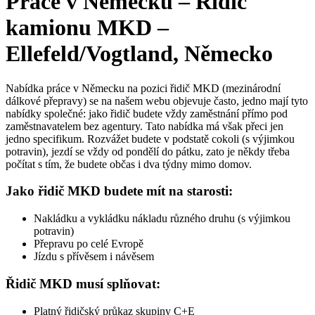
Práce v Německu – Řidič
kamionu MKD –
Ellefeld/Vogtland, Německo
Nabídka práce v Německu na pozici řidič MKD (mezinárodní
dálkové přepravy) se na našem webu objevuje často, jedno mají tyto
nabídky společné: jako řidič budete vždy zaměstnání přímo pod
zaměstnavatelem bez agentury. Tato nabídka má však přeci jen
jedno specifikum. Rozvážet budete v podstatě cokoli (s výjimkou
potravin), jezdí se vždy od pondělí do pátku, zato je někdy třeba
počítat s tím, že budete občas i dva týdny mimo domov.
Jako řidič MKD budete mít na starosti:
Nakládku a vykládku nákladu různého druhu (s výjimkou
potravin)
Přepravu po celé Evropě
Jízdu s přívěsem i návěsem
Řidič MKD musí splňovat:
Platný řidičský průkaz skupiny C+E