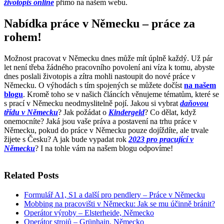
životopis online
přímo na našem webu.
Nabídka práce v Německu – práce za
rohem!
Možnost pracovat v Německu dnes může mít úplně každý. Už pár
let není třeba žádného pracovního povolení ani víza k tomu, abyste
dnes poslali životopis a zítra mohli nastoupit do nové práce v
Německu. O výhodách s tím spojených se můžete dočíst
na našem
blogu
. Kromě toho se v našich článcích věnujeme tématům, které se
s prací v Německu neodmyslitelně pojí. Jakou si vybrat
daňovou
třídu v Německu
? Jak požádat o
Kindergeld
? Co dělat, když
onemocníte? Jaká jsou vaše práva a postavení na trhu práce v
Německu, pokud do práce v Německu pouze dojíždíte, ale trvale
žijete s Česku? A jak bude vypadat rok
2023 pro pracující v
Německu
? I na tohle vám na našem blogu odpovíme!
Related Posts
Formulář A1, S1 a další pro pendlery – Práce v Německu
Mobbing na pracovišti v Německu: Jak se mu účinně bránit?
Operátor výroby – Elsterheide, Německo
Operátor strojů – Grünhain, Německo