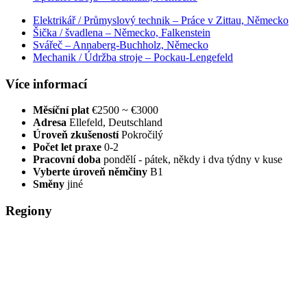
Elektrikář / Průmyslový technik – Práce v Zittau, Německo
Šička / švadlena – Německo, Falkenstein
Svářeč – Annaberg-Buchholz, Německo
Mechanik / Údržba stroje – Pockau-Lengefeld
Více informací
Měsíční plat
€2500 ~ €3000
Adresa
Ellefeld, Deutschland
Úroveň zkušeností
Pokročilý
Počet let praxe
0-2
Pracovní doba
pondělí - pátek, někdy i dva týdny v kuse
Vyberte úroveň němčiny
B1
Směny
jiné
Regiony