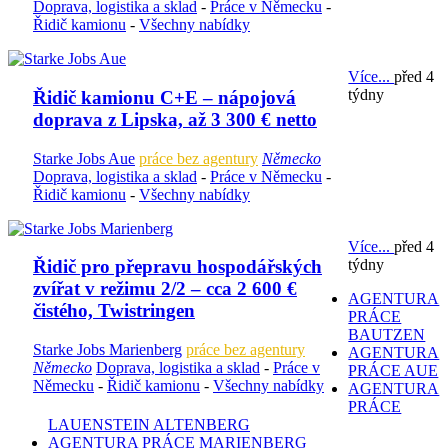
Doprava, logistika a sklad
-
Práce v Německu
-
Řidič kamionu
-
Všechny nabídky
Více...
před 4
týdny
Řidič kamionu C+E – nápojová
doprava z Lipska, až 3 300 € netto
Starke Jobs Aue
práce bez agentury
Německo
Doprava, logistika a sklad
-
Práce v Německu
-
Řidič kamionu
-
Všechny nabídky
Více...
před 4
týdny
Řidič pro přepravu hospodářských
zvířat v režimu 2/2 – cca 2 600 €
AGENTURA
čistého, Twistringen
PRÁCE
BAUTZEN
Starke Jobs Marienberg
práce bez agentury
AGENTURA
Německo
Doprava, logistika a sklad
-
Práce v
PRÁCE AUE
Německu
-
Řidič kamionu
-
Všechny nabídky
AGENTURA
PRÁCE
LAUENSTEIN ALTENBERG
AGENTURA PRÁCE MARIENBERG