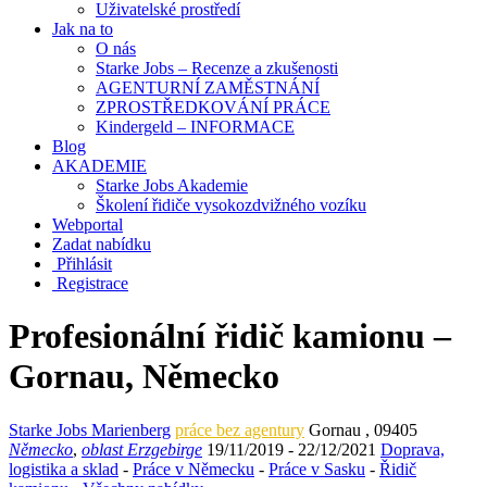
Uživatelské prostředí
Jak na to
O nás
Starke Jobs – Recenze a zkušenosti
AGENTURNÍ ZAMĚSTNÁNÍ
ZPROSTŘEDKOVÁNÍ PRÁCE
Kindergeld – INFORMACE
Blog
AKADEMIE
Starke Jobs Akademie
Školení řidiče vysokozdvižného vozíku
Webportal
Zadat nabídku
Přihlásit
Registrace
Profesionální řidič kamionu –
Gornau, Německo
Starke Jobs Marienberg
práce bez agentury
Gornau
,
09405
Německo
,
oblast Erzgebirge
19/11/2019
- 22/12/2021
Doprava,
logistika a sklad
-
Práce v Německu
-
Práce v Sasku
-
Řidič