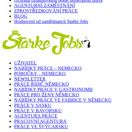
GDPR A PODMÍNKY POUŽÍVÁNÍ
NĚMČINA – ONLINE TEST
STARKE JOBS AKEDEMIE
Ochrana oznamovatelů podle německého práva
AGENTURNÍ ZAMĚSTNÁNÍ
ZPROSTŘEDKOVÁNÍ PRÁCE
BLOG
Hodnocení od zaměstnanců Starke Jobs
UŽIVATEL
NABÍDKY PRÁCE – NEMECKO
POBOČKY – NEMECKO
NEWSLETTER
PRÁCE ŘIDIČ NĚMECKO
NABÍDKY PRÁCE V GASTRONOMII
PRÁCE PRO ŽENY NĚMECKO
NABÍDKY PRÁCE VE FABRICE V NĚMECKU
PRÁCE V SASKU