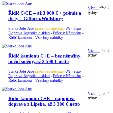
Více...
před 2
týdny
Řidič C/CE – až 3 000 € + prémie a
diety – Gifhorn/Wolfsburg
Starke Jobs Aue
práce bez agentury
Německo
Doprava, logistika a sklad
-
Práce v Německu
-
Řidič kamionu
-
Všechny nabídky
Více...
před 4
týdny
Řidič kamionu C+E – bez němčiny,
noční směny, až 3 500 € netto
Starke Jobs Aue
práce bez agentury
Německo
Doprava, logistika a sklad
-
Práce v Německu
-
Řidič kamionu
-
Všechny nabídky
Více...
před 4
týdny
Řidič kamionu C+E – nápojová
doprava z Lipska, až 3 300 € netto