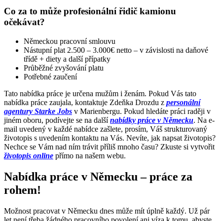
Co za to může profesionální řidič kamionu
očekávat?
Německou pracovní smlouvu
Nástupní plat 2.500 – 3.000€ netto – v závislosti na daňové
třídě + diety a další přípatky
Průběžné zvyšování platu
Potřebné zaučení
Tato nabídka práce je určena mužům i ženám. Pokud Vás tato
nabídka práce zaujala, kontaktuje Zdeňka Drozdu z
personální
agentury Starke Jobs
v Marienbergu. Pokud hledáte práci raději v
jiném oboru, podívejte se na další
nabídky práce v Německu
. Na e-
mail uvedený v každé nabídce zašlete, prosím, Váš strukturovaný
životopis s uvedením kontaktu na Vás. Nevíte, jak napsat životopis?
Nechce se Vám nad ním trávit příliš mnoho času? Zkuste si vytvořit
životopis online
přímo na našem webu.
Nabídka práce v Německu – práce za
rohem!
Možnost pracovat v Německu dnes může mít úplně každý. Už pár
let není třeba žádného pracovního povolení ani víza k tomu, abyste