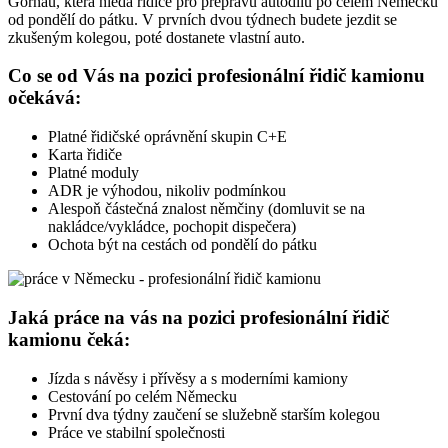
Gornau, která hledá řidiče pro přepravu autodílů po celém Německu
od pondělí do pátku. V prvních dvou týdnech budete jezdit se
zkušeným kolegou, poté dostanete vlastní auto.
Co se od Vás na pozici profesionální řidič kamionu
očekává:
Platné řidičské oprávnění skupin C+E
Karta řidiče
Platné moduly
ADR je výhodou, nikoliv podmínkou
Alespoň částečná znalost němčiny (domluvit se na
nakládce/vykládce, pochopit dispečera)
Ochota být na cestách od pondělí do pátku
Jaká práce na vás na pozici profesionální řidič
kamionu čeká:
Jízda s návěsy i přívěsy a s moderními kamiony
Cestování po celém Německu
První dva týdny zaučení se služebně starším kolegou
Práce ve stabilní společnosti