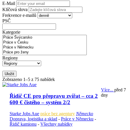
E-Mail
Klíčová slova
Frekvence e-mailů
PSČ
Kategorie
Regiony
Uložit
Zobrazeno 1–5 z 75 nabídek
Více...
před 7
dny
Řidič CE pro přepravu zvířat – cca 2
600 € čistého – systém 2/2
Starke Jobs Aue
práce bez agentury
Německo
Doprava, logistika a sklad
-
Práce v Německu
-
Řidič kamionu
-
Všechny nabídky