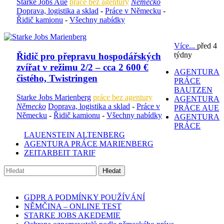
Starke Jobs Aue
práce bez agentury
Německo
Doprava, logistika a sklad
-
Práce v Německu
-
Řidič kamionu
-
Všechny nabídky
Více...
před 4
týdny
Řidič pro přepravu hospodářských
zvířat v režimu 2/2 – cca 2 600 €
AGENTURA
čistého, Twistringen
PRÁCE
BAUTZEN
Starke Jobs Marienberg
práce bez agentury
AGENTURA
Německo
Doprava, logistika a sklad
-
Práce v
PRÁCE AUE
Německu
-
Řidič kamionu
-
Všechny nabídky
AGENTURA
PRÁCE
LAUENSTEIN ALTENBERG
AGENTURA PRÁCE MARIENBERG
ZEITARBEIT TARIF