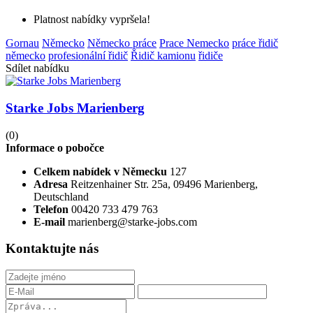
Platnost nabídky vypršela!
Gornau
Německo
Německo práce
Prace Nemecko
práce řidič
německo
profesionální řidič
Řidič kamionu
řidiče
Sdílet nabídku
Starke Jobs Marienberg
(0)
Informace o pobočce
Celkem nabídek v Německu
127
Adresa
Reitzenhainer Str. 25a, 09496 Marienberg,
Deutschland
Telefon
00420 733 479 763
E-mail
marienberg@starke-jobs.com
Kontaktujte nás