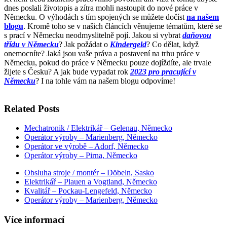
dnes poslali životopis a zítra mohli nastoupit do nové práce v
Německu. O výhodách s tím spojených se můžete dočíst
na našem
blogu
. Kromě toho se v našich článcích věnujeme tématům, které se
s prací v Německu neodmyslitelně pojí. Jakou si vybrat
daňovou
třídu v Německu
? Jak požádat o
Kindergeld
? Co dělat, když
onemocníte? Jaká jsou vaše práva a postavení na trhu práce v
Německu, pokud do práce v Německu pouze dojíždíte, ale trvale
žijete s Česku? A jak bude vypadat rok
2023 pro pracující v
Německu
? I na tohle vám na našem blogu odpovíme!
Related Posts
Mechatronik / Elektrikář – Gelenau, Německo
Operátor výroby – Marienberg, Německo
Operátor ve výrobě – Adorf, Německo
Operátor výroby – Pirna, Německo
Obsluha stroje / montér – Döbeln, Sasko
Elektrikář – Plauen a Vogtland, Německo
Kvalitář – Pockau-Lengefeld, Německo
Operátor výroby – Marienberg, Německo
Více informací