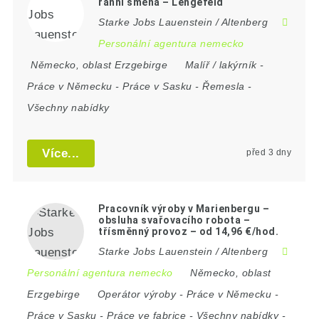
ranní směna – Lengefeld
Starke Jobs Lauenstein / Altenberg
Personální agentura nemecko
Německo
,
oblast Erzgebirge
Malíř / lakýrník
-
Práce v Německu
-
Práce v Sasku
-
Řemesla
-
Všechny nabídky
Více...
před 3 dny
Pracovník výroby v Marienbergu –
obsluha svařovacího robota –
třísměnný provoz – od 14,96 €/hod.
Starke Jobs Lauenstein / Altenberg
Personální agentura nemecko
Německo
,
oblast
Erzgebirge
Operátor výroby
-
Práce v Německu
-
Práce v Sasku
-
Práce ve fabrice
-
Všechny nabídky
-