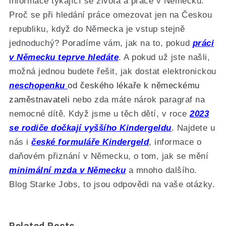
informace týkající se života a práce v Německu.
Proč se při hledání práce omezovat jen na Českou
republiku, když do Německa je vstup stejně
jednoduchý? Poradíme vám, jak na to, pokud
práci
v Německu teprve hledáte
. A pokud už jste našli,
možná jednou budete řešit, jak dostat elektronickou
neschopenku
od českého lékaře k německému
zaměstnavateli
nebo zda máte nárok paragraf na
nemocné dítě. Když jsme u těch dětí, v roce
2023
se rodiče dočkají vyššího Kindergeldu
. Najdete u
nás i
české formuláře Kindergeld
, informace o
daňovém přiznání v Německu, o tom, jak se mění
minimální mzda v Německu
a mnoho dalšího.
Blog Starke Jobs, to jsou odpovědi na vaše otázky.
Related Posts