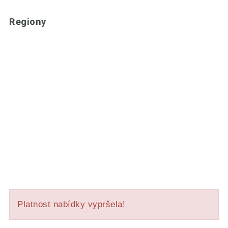
Regiony
Platnost nabídky vypršela!