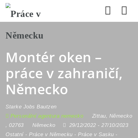
Nav
Montér oken –
práce v zahraničí,
Německo
Starke Jobs Bautzen
Personální agentura nemecko
Zittau
,
Německo
,
02763
Německo
29/12/2022
- 27/10/2023
Ostatní
-
Práce v Německu
-
Práce v Sasku
-