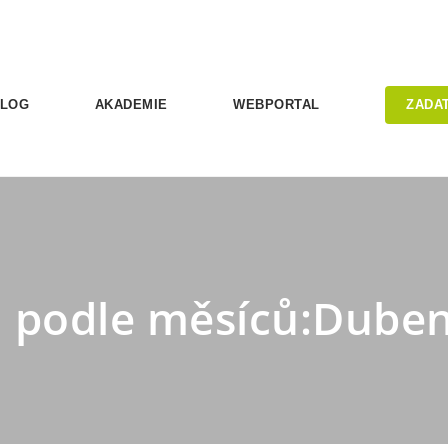
LOG
AKADEMIE
WEBPORTAL
ZADA
ů podle měsíců:Dube