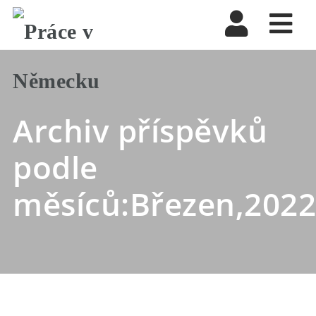
Nav
Archiv příspěvků
podle
měsíců:Březen,202