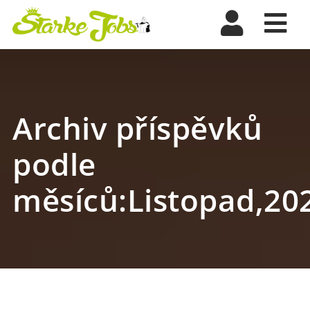
Nav
Archiv příspěvků
podle
měsíců:Listopad,20